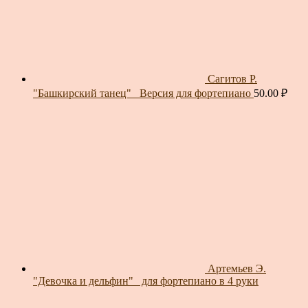
Сагитов Р.
"Башкирский танец"_ Версия для фортепиано
50.00
₽
Артемьев Э.
"Девочка и дельфин"_ для фортепиано в 4 руки