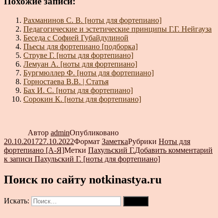
Похожие записи:
Рахманинов С. В. [ноты для фортепиано]
Педагогические и эстетические принципы Г.Г. Нейгауза
Беседа с Софией Губайдулиной
Пьесы для фортепиано [подборка]
Струве Г. [ноты для фортепиано]
Лемуан А. [ноты для фортепиано]
Бургмюллер Ф. [ноты для фортепиано]
Горностаева В.В. | Статья
Бах И. С. [ноты для фортепиано]
Сорокин К. [ноты для фортепиано]
Автор
admin
Опубликовано
20.10.2017
27.10.2022
Формат
Заметка
Рубрики
Ноты для
фортепиано [А-Я]
Метки
Пахульский Г.
Добавить комментарий
к записи Пахульский Г. [ноты для фортепиано]
Поиск по сайту notkinastya.ru
Искать:
Поиск