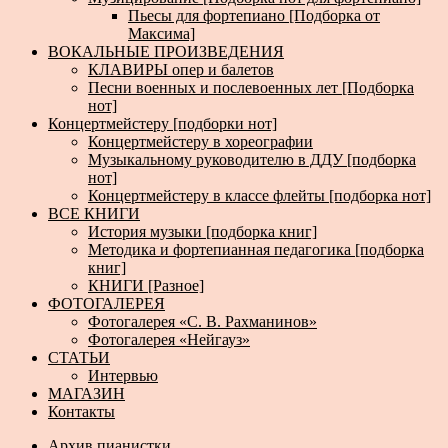
Пьесы для фортепиано [Подборка от
Максима]
ВОКАЛЬНЫЕ ПРОИЗВЕДЕНИЯ
КЛАВИРЫ опер и балетов
Песни военных и послевоенных лет [Подборка
нот]
Концертмейстеру [подборки нот]
Концертмейстеру в хореографии
Музыкальному руководителю в ДДУ [подборка
нот]
Концертмейстеру в классе флейты [подборка нот]
ВСЕ КНИГИ
История музыки [подборка книг]
Методика и фортепианная педагогика [подборка
книг]
КНИГИ [Разное]
ФОТОГАЛЕРЕЯ
Фотогалерея «С. В. Рахманинов»
Фотогалерея «Нейгауз»
СТАТЬИ
Интервью
МАГАЗИН
Контакты
Архив пианистки