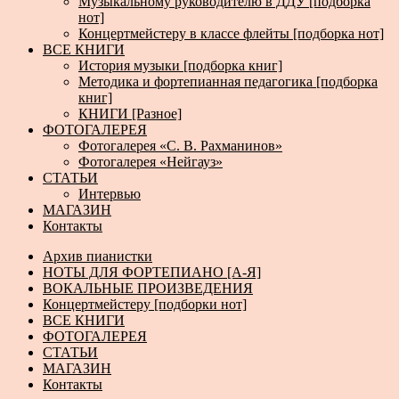
Музыкальному руководителю в ДДУ [подборка
нот]
Концертмейстеру в классе флейты [подборка нот]
ВСЕ КНИГИ
История музыки [подборка книг]
Методика и фортепианная педагогика [подборка
книг]
КНИГИ [Разное]
ФОТОГАЛЕРЕЯ
Фотогалерея «С. В. Рахманинов»
Фотогалерея «Нейгауз»
СТАТЬИ
Интервью
МАГАЗИН
Контакты
Архив пианистки
НОТЫ ДЛЯ ФОРТЕПИАНО [А-Я]
ВОКАЛЬНЫЕ ПРОИЗВЕДЕНИЯ
Концертмейстеру [подборки нот]
ВСЕ КНИГИ
ФОТОГАЛЕРЕЯ
СТАТЬИ
МАГАЗИН
Контакты