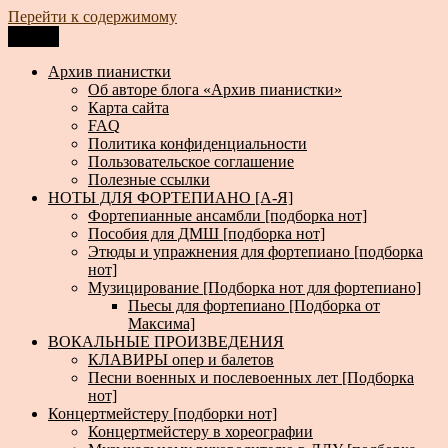
Перейти к содержимому
Меню
Архив пианистки
Всё для пианистов: ноты, книги, музыка, статьи…
Архив пианистки
Об авторе блога «Архив пианистки»
Карта сайта
FAQ
Политика конфиденциальности
Пользовательское соглашение
Полезные ссылки
НОТЫ ДЛЯ ФОРТЕПИАНО [А-Я]
Фортепианные ансамбли [подборка нот]
Пособия для ДМШ [подборка нот]
Этюды и упражнения для фортепиано [подборка
нот]
Музицирование [Подборка нот для фортепиано]
Пьесы для фортепиано [Подборка от
Максима]
ВОКАЛЬНЫЕ ПРОИЗВЕДЕНИЯ
КЛАВИРЫ опер и балетов
Песни военных и послевоенных лет [Подборка
нот]
Концертмейстеру [подборки нот]
Концертмейстеру в хореографии