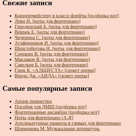
Свежие записи
Концертмейстеру в классе флейты [подборка нот]
Леви Н. [ноты для фортепиано]
Городинский Б. [ноты для фортепиано]
Веврик Е. [ноты для фортепиано]
Чичерина С. [ноты для фортепиано]
Агафонников Н. [ноты для фортепиано]
Шерстобитова Н. [ноты для фортепиано]
Сорокин В. [ноты для фортепиано]
Маклаков В. [ноты для фортепиано]
Савельев Б. [ноты для фортепиано]
Глюк К. «АЛЬЦЕСТА» [сюжет оперы]
Верди Дж. «АИДА» [сюжет оперы]
Самые популярные записи
Архив пианистки
Пособия для ДМШ [подборка нот]
Фортепианные ансамбли [подборка нот]
Ноты для фортепиано [А-Я]
Аппликатурные правила в гаммах для фортепиано
Шорникова М. Музыкальная литература.