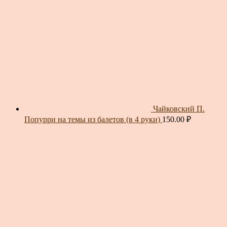
Чайковский П.
Попурри на темы из балетов (в 4 руки)
150.00
₽