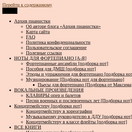
Перейти к содержимому
Меню
Архив пианистки
Всё для пианистов: ноты, книги, музыка, статьи…
Архив пианистки
Об авторе блога «Архив пианистки»
Карта сайта
FAQ
Политика конфиденциальности
Пользовательское соглашение
Полезные ссылки
НОТЫ ДЛЯ ФОРТЕПИАНО [А-Я]
Фортепианные ансамбли [подборка нот]
Пособия для ДМШ [подборка нот]
Этюды и упражнения для фортепиано [подборка но
Музицирование [Подборка нот для фортепиано]
Пьесы для фортепиано [Подборка от Максима
ВОКАЛЬНЫЕ ПРОИЗВЕДЕНИЯ
КЛАВИРЫ опер и балетов
Песни военных и послевоенных лет [Подборка нот]
Концертмейстеру [подборки нот]
Концертмейстеру в хореографии
Музыкальному руководителю в ДДУ [подборка нот
Концертмейстеру в классе флейты [подборка нот]
ВСЕ КНИГИ