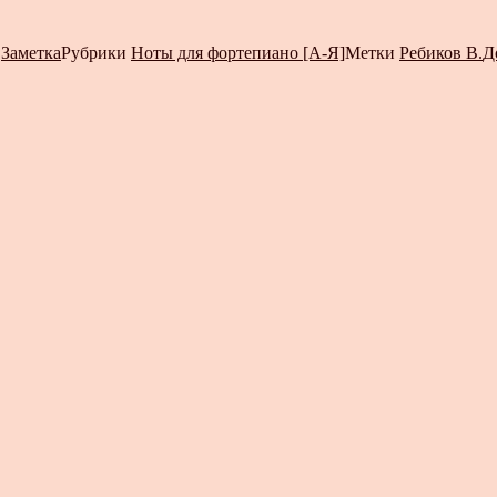
т
Заметка
Рубрики
Ноты для фортепиано [А-Я]
Метки
Ребиков В.
Д