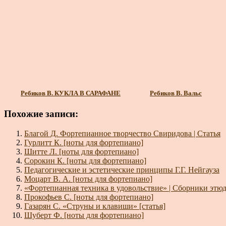
Ребиков В. КУКЛА В САРАФАНЕ
Ребиков В. Вальс
Похожие записи:
Благой Д. Фортепианное творчество Свиридова | Статья
Гурлитт К. [ноты для фортепиано]
Шитте Л. [ноты для фортепиано]
Сорокин К. [ноты для фортепиано]
Педагогические и эстетические принципы Г.Г. Нейгауза
Моцарт В. А. [ноты для фортепиано]
«Фортепианная техника в удовольствие» | Сборники этюд
Прокофьев С. [ноты для фортепиано]
Газарян С. «Струны и клавиши» [статья]
Шуберт Ф. [ноты для фортепиано]