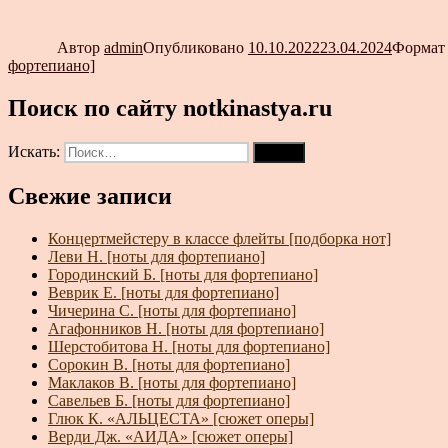
Автор
admin
Опубликовано
10.10.2022
23.04.2024
Форма
фортепиано]
Поиск по сайту notkinastya.ru
Искать:
Поиск
Свежие записи
Концертмейстеру в классе флейты [подборка нот]
Леви Н. [ноты для фортепиано]
Городинский Б. [ноты для фортепиано]
Веврик Е. [ноты для фортепиано]
Чичерина С. [ноты для фортепиано]
Агафонников Н. [ноты для фортепиано]
Шерстобитова Н. [ноты для фортепиано]
Сорокин В. [ноты для фортепиано]
Маклаков В. [ноты для фортепиано]
Савельев Б. [ноты для фортепиано]
Глюк К. «АЛЬЦЕСТА» [сюжет оперы]
Верди Дж. «АИДА» [сюжет оперы]