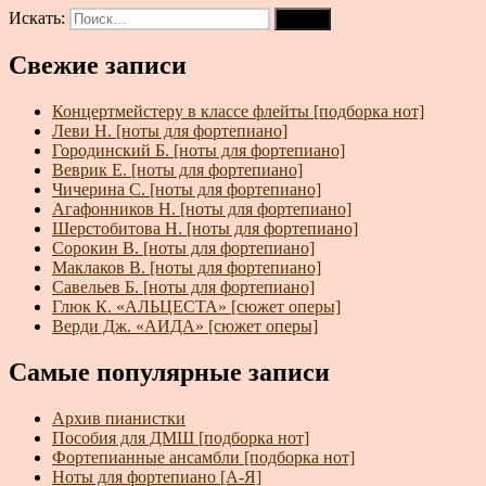
Искать:
Поиск
Свежие записи
Концертмейстеру в классе флейты [подборка нот]
Леви Н. [ноты для фортепиано]
Городинский Б. [ноты для фортепиано]
Веврик Е. [ноты для фортепиано]
Чичерина С. [ноты для фортепиано]
Агафонников Н. [ноты для фортепиано]
Шерстобитова Н. [ноты для фортепиано]
Сорокин В. [ноты для фортепиано]
Маклаков В. [ноты для фортепиано]
Савельев Б. [ноты для фортепиано]
Глюк К. «АЛЬЦЕСТА» [сюжет оперы]
Верди Дж. «АИДА» [сюжет оперы]
Самые популярные записи
Архив пианистки
Пособия для ДМШ [подборка нот]
Фортепианные ансамбли [подборка нот]
Ноты для фортепиано [А-Я]