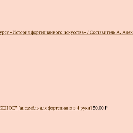
курсу «История фортепианного искусства» / Составитель А. Алек
ЕНОЕ" [ансамбль для фортепиано в 4 руки]
50.00
₽