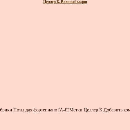
Целлер К. Военный марш
убрики
Ноты для фортепиано [А-Я]
Метки
Целлер К.
Добавить ко