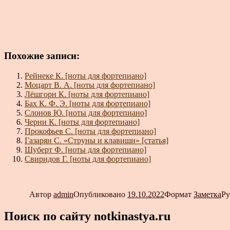
Похожие записи:
Рейнеке К. [ноты для фортепиано]
Моцарт В. А. [ноты для фортепиано]
Лёшгорн К. [ноты для фортепиано]
Бах К. Ф. Э. [ноты для фортепиано]
Слонов Ю. [ноты для фортепиано]
Черни К. [ноты для фортепиано]
Прокофьев С. [ноты для фортепиано]
Газарян С. «Струны и клавиши» [статья]
Шуберт Ф. [ноты для фортепиано]
Свиридов Г. [ноты для фортепиано]
Автор
admin
Опубликовано
19.10.2022
Формат
Заметка
Р
Поиск по сайту notkinastya.ru