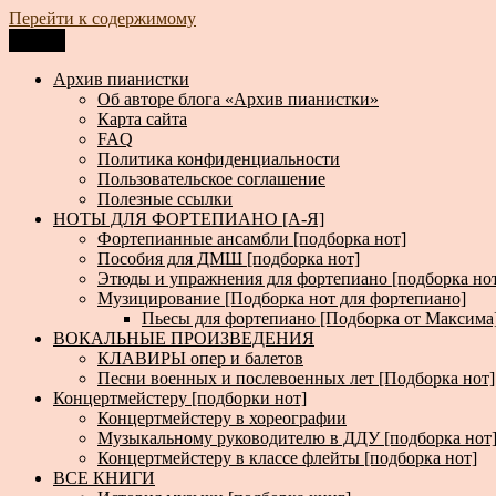
Перейти к содержимому
Меню
Архив пианистки
Всё для пианистов: ноты, книги, музыка, статьи…
Архив пианистки
Об авторе блога «Архив пианистки»
Карта сайта
FAQ
Политика конфиденциальности
Пользовательское соглашение
Полезные ссылки
НОТЫ ДЛЯ ФОРТЕПИАНО [А-Я]
Фортепианные ансамбли [подборка нот]
Пособия для ДМШ [подборка нот]
Этюды и упражнения для фортепиано [подборка но
Музицирование [Подборка нот для фортепиано]
Пьесы для фортепиано [Подборка от Максима
ВОКАЛЬНЫЕ ПРОИЗВЕДЕНИЯ
КЛАВИРЫ опер и балетов
Песни военных и послевоенных лет [Подборка нот]
Концертмейстеру [подборки нот]
Концертмейстеру в хореографии
Музыкальному руководителю в ДДУ [подборка нот
Концертмейстеру в классе флейты [подборка нот]
ВСЕ КНИГИ