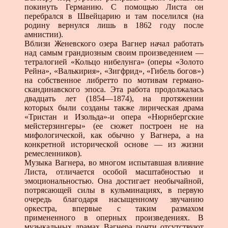
покинуть Германию. С помощью Листа он
перебрался в Швейцарию и там поселился (на
родину вернулся лишь в 1862 году после
амнистии).
Вблизи Женевского озера Вагнер начал работать
над самым грандиозным своим произведением —
тетралогией «Кольцо нибелунга» (оперы «Золото
Рейна», «Валькирия», «Зигфрид», «Гибель богов»)
на собственное либретто по мотивам германо-
скандинавского эпоса. Эта работа продолжалась
двадцать лет (1854—1874), на протяжении
которых были созданы также лирическая драма
«Тристан и Изольда»-и опера «Нюрнбергские
мейстерзингеры» (ее сюжет построен не на
мифологической, как обычно у Вагнера, а на
конкретной исторической основе — из жизни
ремесленников).
Музыка Вагнера, во многом испытавшая влияние
Листа, отличается особой масштабностью и
эмоциональностью. Она достигает необычайной,
потрясающей силы в кульминациях, в первую
очередь благодаря насыщенному звучанию
оркестра, впервые с таким размахом
примененного в оперных произведениях. В
музыкальных драмах Вагнера почти отсутствуют