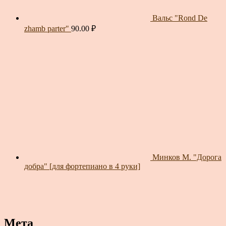
Вальс "Rond De
zhamb parter"
90.00
₽
Минков М. "Дорога
добра" [для фортепиано в 4 руки]
Мета