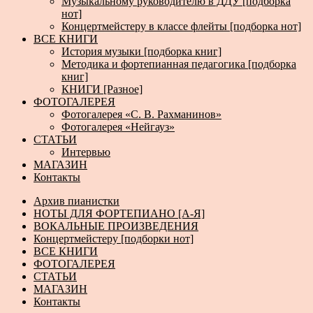
Музыкальному руководителю в ДДУ [подборка
нот]
Концертмейстеру в классе флейты [подборка нот]
ВСЕ КНИГИ
История музыки [подборка книг]
Методика и фортепианная педагогика [подборка
книг]
КНИГИ [Разное]
ФОТОГАЛЕРЕЯ
Фотогалерея «С. В. Рахманинов»
Фотогалерея «Нейгауз»
СТАТЬИ
Интервью
МАГАЗИН
Контакты
Архив пианистки
НОТЫ ДЛЯ ФОРТЕПИАНО [А-Я]
ВОКАЛЬНЫЕ ПРОИЗВЕДЕНИЯ
Концертмейстеру [подборки нот]
ВСЕ КНИГИ
ФОТОГАЛЕРЕЯ
СТАТЬИ
МАГАЗИН
Контакты