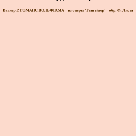
Вагнер Р. РОМАНС ВОЛЬФРАМА _ из оперы ‘Тангейзер’ _ обр. Ф. Листа