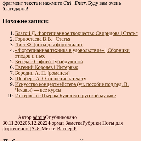
фрагмент текста и нажмите
Ctrl+Enter
. Буду вам очень
благодарна!
Похожие записи:
Благой Д. Фортепианное творчество Свиридова | Статья
Горностаева В.В. | Статья
Лист Ф. [ноты для фортепиано]
«Фортепианная техника в удовольствие» | Сборники
этюдов и пьес
Беседа с Софией Губайдулиной
Евгений Королёв | Интервью
Бородин А. П. [романсы]
Шёнберг А. Отношение к тексту
Искусство концертмейстера (уч. пособие под ред. В.
Чачавы) — все курсы
Интервью с Пьером Булезом о русской музыке
Автор
admin
Опубликовано
30.11.2022
05.12.2022
Формат
Заметка
Рубрики
Ноты для
фортепиано [А-Я]
Метки
Вагнер Р.