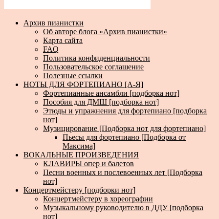
Архив пианистки
Об авторе блога «Архив пианистки»
Карта сайта
FAQ
Политика конфиденциальности
Пользовательское соглашение
Полезные ссылки
НОТЫ ДЛЯ ФОРТЕПИАНО [А-Я]
Фортепианные ансамбли [подборка нот]
Пособия для ДМШ [подборка нот]
Этюды и упражнения для фортепиано [подборка
нот]
Музицирование [Подборка нот для фортепиано]
Пьесы для фортепиано [Подборка от
Максима]
ВОКАЛЬНЫЕ ПРОИЗВЕДЕНИЯ
КЛАВИРЫ опер и балетов
Песни военных и послевоенных лет [Подборка
нот]
Концертмейстеру [подборки нот]
Концертмейстеру в хореографии
Музыкальному руководителю в ДДУ [подборка
нот]