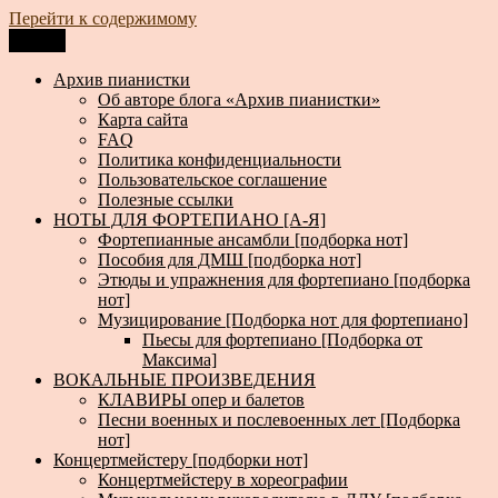
Перейти к содержимому
Меню
Архив пианистки
Всё для пианистов: ноты, книги, музыка, статьи…
Архив пианистки
Об авторе блога «Архив пианистки»
Карта сайта
FAQ
Политика конфиденциальности
Пользовательское соглашение
Полезные ссылки
НОТЫ ДЛЯ ФОРТЕПИАНО [А-Я]
Фортепианные ансамбли [подборка нот]
Пособия для ДМШ [подборка нот]
Этюды и упражнения для фортепиано [подборка
нот]
Музицирование [Подборка нот для фортепиано]
Пьесы для фортепиано [Подборка от
Максима]
ВОКАЛЬНЫЕ ПРОИЗВЕДЕНИЯ
КЛАВИРЫ опер и балетов
Песни военных и послевоенных лет [Подборка
нот]
Концертмейстеру [подборки нот]
Концертмейстеру в хореографии