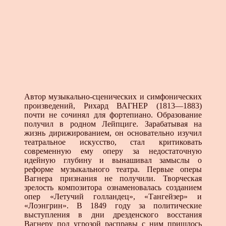
Автор музыкально-сценических и симфонических
произведений, Рихард ВАГНЕР (1813—1883)
почти не сочинял для фортепиано. Образование
получил в родном Лейпциге. Зарабатывая на
жизнь дирижированием, он основательно изучил
театральное искусство, стал критиковать
современную ему оперу за недостаточную
идейную глубину и вынашивал замыслы о
реформе музыкального театра. Первые оперы
Вагнера признания не получили. Творческая
зрелость композитора ознаменовалась созданием
опер «Летучий голландец», «Тангейзер» и
«Лоэнгрин». В 1849 году за политические
выступления в дни дрезденского восстания
Вагнеру под угрозой расправы с ним пришлось