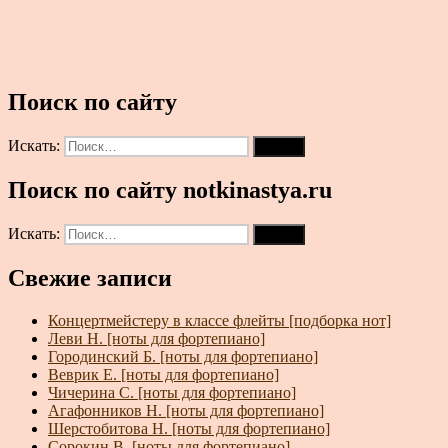
Поиск по сайту
Искать:
Поиск
Поиск по сайту notkinastya.ru
Искать:
Поиск
Свежие записи
Концертмейстеру в классе флейты [подборка нот]
Леви Н. [ноты для фортепиано]
Городинский Б. [ноты для фортепиано]
Веврик Е. [ноты для фортепиано]
Чичерина С. [ноты для фортепиано]
Агафонников Н. [ноты для фортепиано]
Шерстобитова Н. [ноты для фортепиано]
Сорокин В. [ноты для фортепиано]