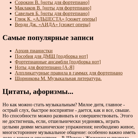
Сорокин В. [ноты для фортепиано]
Маклаков В. [ноты для фортепиано]
Савельев Б. [ноты для фортепиано]
Глюк К. «АЛЬЦЕСТА» [сюжет оперы]
Верди Дж. «АИДА» [сюжет оперы]
Самые популярные записи
Архив пианистки
Пособия для ДМШ [подборка нот]
Фортепианные ансамбли [подборка нот]
Ноты для фортепиано [А-Я]
Аппликатурные правила в гаммах для фортепиано
Шорникова М. Музыкальная литература.
Цитаты, афоризмы...
Но как можно стать музыкальным? Милое дитя, главное -
острый слух, быстрое восприятие - дается, как и все, свыше.
Но способности можно развивать и совершенствовать. Этого
не достигнешь, если, отшельнически уединяясь, играть
целыми днями механические упражнения; необходимо живое,
многостороннее музыкальное общение: особенно важно иметь
дело с хором и оркестром. - Р. Шуман : Жизненные правила