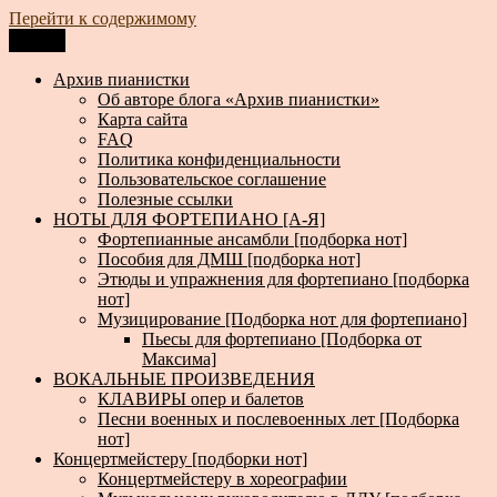
Перейти к содержимому
Меню
Архив пианистки
Всё для пианистов: ноты, книги, музыка, статьи…
Архив пианистки
Об авторе блога «Архив пианистки»
Карта сайта
FAQ
Политика конфиденциальности
Пользовательское соглашение
Полезные ссылки
НОТЫ ДЛЯ ФОРТЕПИАНО [А-Я]
Фортепианные ансамбли [подборка нот]
Пособия для ДМШ [подборка нот]
Этюды и упражнения для фортепиано [подборка
нот]
Музицирование [Подборка нот для фортепиано]
Пьесы для фортепиано [Подборка от
Максима]
ВОКАЛЬНЫЕ ПРОИЗВЕДЕНИЯ
КЛАВИРЫ опер и балетов
Песни военных и послевоенных лет [Подборка
нот]
Концертмейстеру [подборки нот]
Концертмейстеру в хореографии