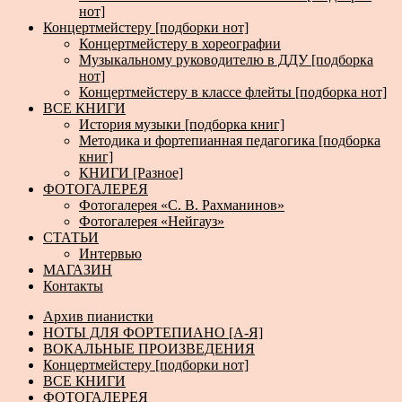
нот]
Концертмейстеру [подборки нот]
Концертмейстеру в хореографии
Музыкальному руководителю в ДДУ [подборка
нот]
Концертмейстеру в классе флейты [подборка нот]
ВСЕ КНИГИ
История музыки [подборка книг]
Методика и фортепианная педагогика [подборка
книг]
КНИГИ [Разное]
ФОТОГАЛЕРЕЯ
Фотогалерея «С. В. Рахманинов»
Фотогалерея «Нейгауз»
СТАТЬИ
Интервью
МАГАЗИН
Контакты
Архив пианистки
НОТЫ ДЛЯ ФОРТЕПИАНО [А-Я]
ВОКАЛЬНЫЕ ПРОИЗВЕДЕНИЯ
Концертмейстеру [подборки нот]
ВСЕ КНИГИ
ФОТОГАЛЕРЕЯ