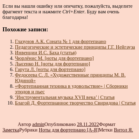
Если вы нашли ошибку или опечатку, пожалуйста, выделите
фрагмент текста и нажмите
Ctrl+Enter
. Буду вам очень
благодарна!
Похожие записи:
Глазунов А.К. Соната № 1 для фортепиано
Педагогические и эстетические принципы Г.Г. Нейгауза
Инвенции И.С. Баха (статья)
Чюрлёнис М. [ноты для фортепиано]
Лысенко Н. [ноты для фортепиано]
Гарута Л. [ноты для фортепиано]
Федосеева С. Л. «Художественные принципы М. В.
Юдиной»
«Фортепианная техника в удовольствие» | Сборники
этюдов и пьес
‘Инструментальная музыка XVII века’ | Статья
Благой Д. Фортепианное творчество Свиридова | Статья
Автор
admin
Опубликовано
28.11.2022
Формат
Заметка
Рубрики
Ноты для фортепиано [А-Я]
Метки
Витол Я.