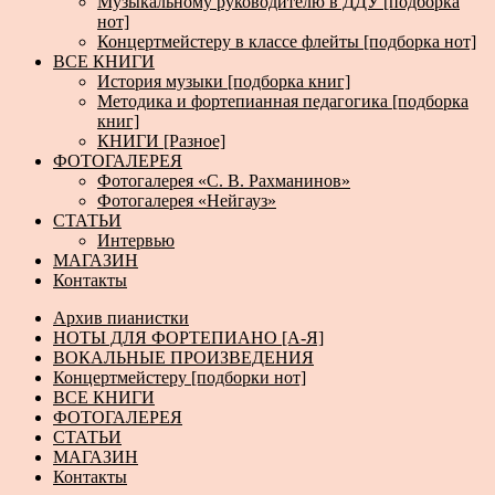
Музыкальному руководителю в ДДУ [подборка
нот]
Концертмейстеру в классе флейты [подборка нот]
ВСЕ КНИГИ
История музыки [подборка книг]
Методика и фортепианная педагогика [подборка
книг]
КНИГИ [Разное]
ФОТОГАЛЕРЕЯ
Фотогалерея «С. В. Рахманинов»
Фотогалерея «Нейгауз»
СТАТЬИ
Интервью
МАГАЗИН
Контакты
Архив пианистки
НОТЫ ДЛЯ ФОРТЕПИАНО [А-Я]
ВОКАЛЬНЫЕ ПРОИЗВЕДЕНИЯ
Концертмейстеру [подборки нот]
ВСЕ КНИГИ
ФОТОГАЛЕРЕЯ
СТАТЬИ
МАГАЗИН
Контакты