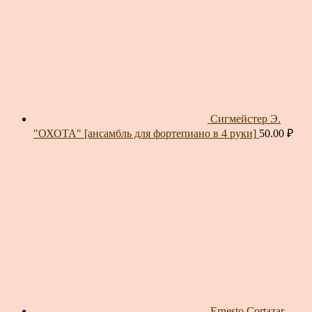
Сигмейстер Э.
"ОХОТА" [ансамбль для фортепиано в 4 руки]
50.00
₽
Ernesto Cortazar