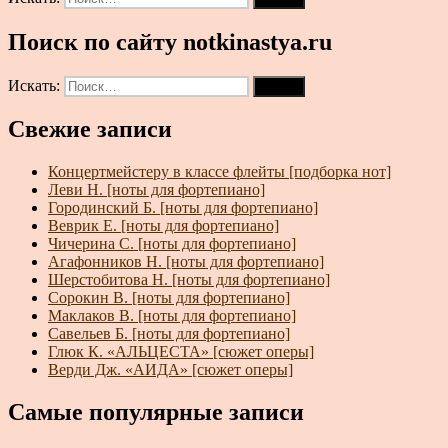
Поиск по сайту notkinastya.ru
Искать:
Поиск
Свежие записи
Концертмейстеру в классе флейты [подборка нот]
Леви Н. [ноты для фортепиано]
Городинский Б. [ноты для фортепиано]
Веврик Е. [ноты для фортепиано]
Чичерина С. [ноты для фортепиано]
Агафонников Н. [ноты для фортепиано]
Шерстобитова Н. [ноты для фортепиано]
Сорокин В. [ноты для фортепиано]
Маклаков В. [ноты для фортепиано]
Савельев Б. [ноты для фортепиано]
Глюк К. «АЛЬЦЕСТА» [сюжет оперы]
Верди Дж. «АИДА» [сюжет оперы]
Самые популярные записи