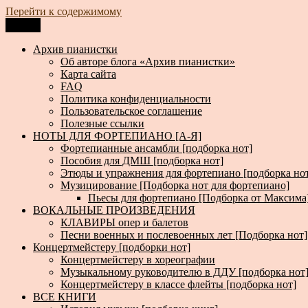
Перейти к содержимому
Меню
Архив пианистки
Всё для пианистов: ноты, книги, музыка, статьи…
Архив пианистки
Об авторе блога «Архив пианистки»
Карта сайта
FAQ
Политика конфиденциальности
Пользовательское соглашение
Полезные ссылки
НОТЫ ДЛЯ ФОРТЕПИАНО [А-Я]
Фортепианные ансамбли [подборка нот]
Пособия для ДМШ [подборка нот]
Этюды и упражнения для фортепиано [подборка но
Музицирование [Подборка нот для фортепиано]
Пьесы для фортепиано [Подборка от Максима
ВОКАЛЬНЫЕ ПРОИЗВЕДЕНИЯ
КЛАВИРЫ опер и балетов
Песни военных и послевоенных лет [Подборка нот]
Концертмейстеру [подборки нот]
Концертмейстеру в хореографии
Музыкальному руководителю в ДДУ [подборка нот
Концертмейстеру в классе флейты [подборка нот]
ВСЕ КНИГИ