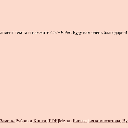
рагмент текста и нажмите
Ctrl+Enter
. Буду вам очень благодарна!
Заметка
Рубрики
Книги [PDF]
Метки
Биография композитора
,
Ву