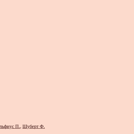
льфиус П.
,
Шуберт Ф.