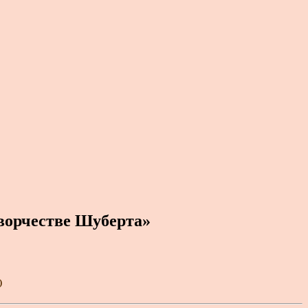
творчестве Шуберта»
)