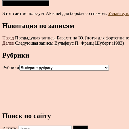
Этот сайт использует Akismet для борьбы со спамом.
Узнайте, 
Навигация по записям
Назад
Предыдущая запись:
Барахтина Ю. [ноты для фортепиано
Далее
Следующая запись:
Вульфиус П. Франц Шуберт (1983)
Рубрики
Рубрики
Поиск по сайту
Искать:
Поиск