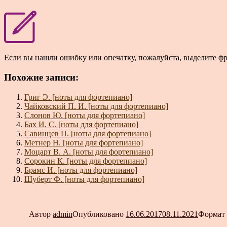
Если вы нашли ошибку или опечатку, пожалуйста, выделите ф
Похожие записи:
Григ Э. [ноты для фортепиано]
Чайковский П. И. [ноты для фортепиано]
Слонов Ю. [ноты для фортепиано]
Бах И. С. [ноты для фортепиано]
Савинцев П. [ноты для фортепиано]
Метнер Н. [ноты для фортепиано]
Моцарт В. А. [ноты для фортепиано]
Сорокин К. [ноты для фортепиано]
Брамс И. [ноты для фортепиано]
Шуберт Ф. [ноты для фортепиано]
Автор
admin
Опубликовано
16.06.2017
08.11.2021
Формат