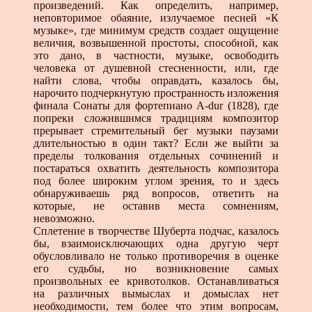
произведений. Как определить, например,
неповторимое обаяние, излучаемое песней «К
музыке», где минимум средств создает ощущение
величия, возвышенной простоты, способной, как
это дано, в частности, музыке, освободить
человека от душевной стесненности, или, где
найти слова, чтобы оправдать, казалось бы,
нарочито подчеркнутую пространность изложения
финала Сонаты для фортепиано A-dur (1828), где
попреки сложившимся традициям композитор
прерывает стремительный бег музыки паузами
длительностью в один такт? Если же выйти за
пределы толкования отдельных сочинений и
постараться охватить деятельность композитора
под более широким углом зрения, то и здесь
обнаруживаешь ряд вопросов, ответить на
которые, не оставив места сомнениям,
невозможно.
Сплетение в творчестве Шуберта подчас, казалось
бы, взаимоисключающих одна другую черт
обусловливало не только противоречия в оценке
его судьбы, но возникновение самых
произвольных ее кривотолков. Останавливаться
на различных вымыслах и домыслах нет
необходимости, тем более что этим вопросам,