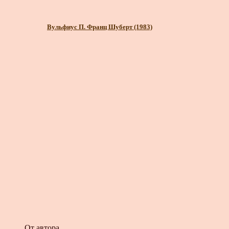
Вульфиус П. Франц Шуберт (1983)
От автора