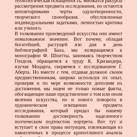
технологическая оснащенность, множатся ракурсы
рассмотрения предмета исследования, но остаются
неповторимыми черты одухотворенности,
творческого своеобразия. обусловленные
индивидуальными задатками, личностью критика
или ученого.
В толковании произведений искусства они имеют
немаловажное значение. Вот почему, обладая
богатейшей, растущей изо дня в день
библиографией Баха, мы возвращаемся к
монографии Ф. Шпитты, занимаясь творчеством
Генделя, обращаемся к труду К. Кризандера,
изучая Моцарта, сверяемся с исследованием Г.
Аберта. Но вместе с тем, отдавая должное своим
предшественникам, широко используя их опыт,
проверяя и по мере возможности дополняя их
достижения, мы ищем не только новые факты,
обогащающие наше представление о том или ином
явлении искусства, но и нового поворота в
художническом освещении предмета
исследования, который придал бы нашему
толкованию достоверность наделенного
поэтическим подтекстом портрета. Вот тут и
вступает в свои права интуиция, извлекающая из
накопленных в процессе кропотливого анализа