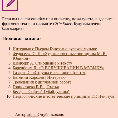
Если вы нашли ошибку или опечатку, пожалуйста, выделите
фрагмент текста и нажмите
Ctrl+Enter
. Буду вам очень
благодарна!
Похожие записи:
Интервью с Пьером Булезом о русской музыке
Федосеева С. Л. «Художественные принципы М. В.
Юдиной»
Шёнберг А. Отношение к тексту
Баренбойм Л. «О ВСЛУШИВАНИИ В МУЗЫКУ»
Газарян С. «Струны и клавиши» [статья]
Евгений Королёв | Интервью
Требования к дипломной работе
Горностаева В.В. | Статья
Беседа с Софией Губайдулиной
Педагогические и эстетические принципы Г.Г. Нейгауза
Автор
admin
Опубликовано