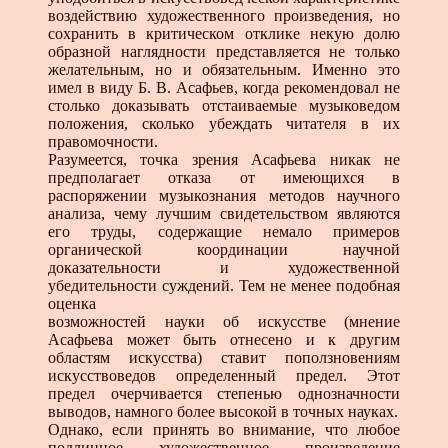
воздействию художественного произведения, но
сохранить в критическом отклике некую долю
образной наглядности представляется не только
желательным, но и обязательным. Именно это
имел в виду Б. В. Асафьев, когда рекомендовал не
столько доказывать отстаиваемые музыковедом
положения, сколько убеждать читателя в их
правомочности.
Разумеется, точка зрения Асафьева никак не
предполагает отказа от имеющихся в
распоряжении музыкознания методов научного
анализа, чему лучшим свидетельством являются
его труды, содержащие немало примеров
органической координации научной
доказательности и художественной
убедительности суждений. Тем не менее подобная
оценка
возможностей науки об искусстве (мнение
Асафьева может быть отнесено и к другим
областям искусства) ставит поползновениям
искусствоведов определенный предел. Этот
предел очерчивается степенью однозначности
выводов, намного более высокой в точных науках.
Однако, если принять во внимание, что любое
подлинное художественное произведение