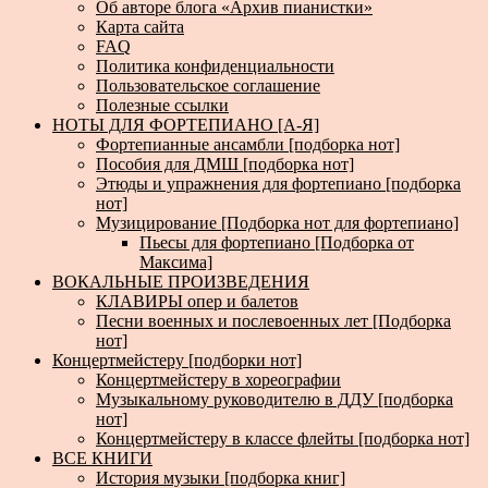
Об авторе блога «Архив пианистки»
Карта сайта
FAQ
Политика конфиденциальности
Пользовательское соглашение
Полезные ссылки
НОТЫ ДЛЯ ФОРТЕПИАНО [А-Я]
Фортепианные ансамбли [подборка нот]
Пособия для ДМШ [подборка нот]
Этюды и упражнения для фортепиано [подборка
нот]
Музицирование [Подборка нот для фортепиано]
Пьесы для фортепиано [Подборка от
Максима]
ВОКАЛЬНЫЕ ПРОИЗВЕДЕНИЯ
КЛАВИРЫ опер и балетов
Песни военных и послевоенных лет [Подборка
нот]
Концертмейстеру [подборки нот]
Концертмейстеру в хореографии
Музыкальному руководителю в ДДУ [подборка
нот]
Концертмейстеру в классе флейты [подборка нот]
ВСЕ КНИГИ
История музыки [подборка книг]