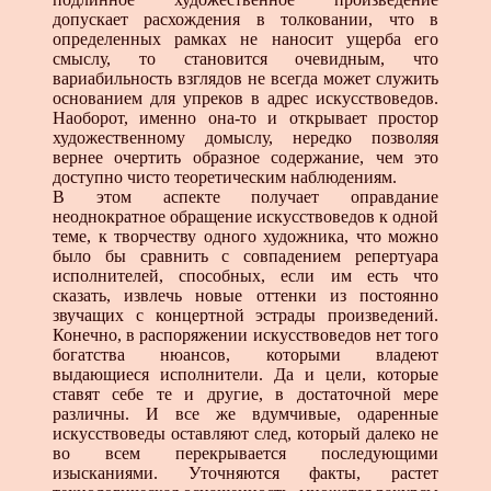
допускает расхождения в толковании, что в
определенных рамках не наносит ущерба его
смыслу, то становится очевидным, что
вариабильность взглядов не всегда может служить
основанием для упреков в адрес искусствоведов.
Наоборот, именно она-то и открывает простор
художественному домыслу, нередко позволяя
вернее очертить образное содержание, чем это
доступно чисто теоретическим наблюдениям.
В этом аспекте получает оправдание
неоднократное обращение искусствоведов к одной
теме, к творчеству одного художника, что можно
было бы сравнить с совпадением репертуара
исполнителей, способных, если им есть что
сказать, извлечь новые оттенки из постоянно
звучащих с концертной эстрады произведений.
Конечно, в распоряжении искусствоведов нет того
богатства нюансов, которыми владеют
выдающиеся исполнители. Да и цели, которые
ставят себе те и другие, в достаточной мере
различны. И все же вдумчивые, одаренные
искусствоведы оставляют след, который далеко не
во всем перекрывается последующими
изысканиями. Уточняются факты, растет