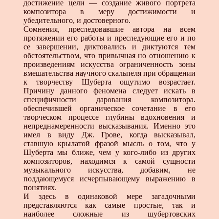
достижение цели — создание живого портрета
композитора в меру достижимости и
убедительного, и достоверного.
Сомнения, преследовавшие автора на всем
протяжении его работы и преследующие его и по
се завершении, диктовались и диктуются тем
обстоятельством, что привычная но отношению к
произведениям искусства ограниченность зоны
вмешательства научного скальпеля при обращении
к творчеству Шуберта ощутимо возрастает.
Причину данного феномена следует искать в
специфичности дарования композитора.
обеспечившей органическое сочетание в его
творческом процессе глубины вдохновения и
непреднамеренности высказывания. Именно это
имел в виду Дж. Грове, когда высказывал,
ставшую крылатой фразой мысль о том, что у
Шуберта мы ближе, чем у кого-либо из других
композиторов, находимся к самой сущности
музыкального искусства, добавим, не
поддающемуся исчерпывающему выражению в
понятиях.
И здесь в одинаковой мере загадочными
представляются как самые простые, так и
наиболее сложные из шубертовских