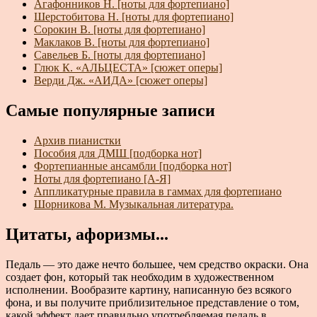
Агафонников Н. [ноты для фортепиано]
Шерстобитова Н. [ноты для фортепиано]
Сорокин В. [ноты для фортепиано]
Маклаков В. [ноты для фортепиано]
Савельев Б. [ноты для фортепиано]
Глюк К. «АЛЬЦЕСТА» [сюжет оперы]
Верди Дж. «АИДА» [сюжет оперы]
Самые популярные записи
Архив пианистки
Пособия для ДМШ [подборка нот]
Фортепианные ансамбли [подборка нот]
Ноты для фортепиано [А-Я]
Аппликатурные правила в гаммах для фортепиано
Шорникова М. Музыкальная литература.
Цитаты, афоризмы...
Педаль — это даже нечто большее, чем средство окраски. Она
создает фон, который так необходим в художественном
исполнении. Вообразите картину, написанную без всякого
фона, и вы получите приблизительное представление о том,
какой эффект дает правильно употребляемая педаль в