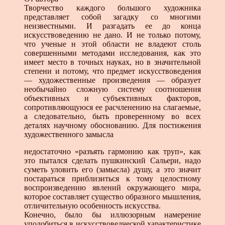
Творчество каждого большого художника
представляет собой загадку со многими
неизвестными. И разгадать ее до конца
искусствоведению не дано. И не только потому,
что ученые н этой области не владеют столь
совершенными методами исследования, как это
имеет место в точных науках, но в значительной
степени и потому, что предмет искусствоведения
— художественные произведения — образует
необычайно сложную систему соотношения
объективных и субъективных факторов,
сопротивляющуюся ее расчленению на слагаемые,
а следовательно, быть проверенному во всех
деталях научному обоснованию. Для постижения
художественного замысла
недостаточно «разъять гармонию как труп», как
это пытался сделать пушкинский Сальери, надо
суметь уловить его (замысла) душу, а это значит
постараться приблизиться к тому целостному
воспроизведению явлений окружающего мира,
которое составляет существо образного мышления,
отличительную особенность искусства.
Конечно, было бы иллюзорным намерение
уподобиться в искусствоведческой характеристике