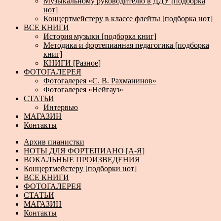
Музыкальному руководителю в ДДУ [подборка
нот]
Концертмейстеру в классе флейты [подборка нот]
ВСЕ КНИГИ
История музыки [подборка книг]
Методика и фортепианная педагогика [подборка
книг]
КНИГИ [Разное]
ФОТОГАЛЕРЕЯ
Фотогалерея «С. В. Рахманинов»
Фотогалерея «Нейгауз»
СТАТЬИ
Интервью
МАГАЗИН
Контакты
Архив пианистки
НОТЫ ДЛЯ ФОРТЕПИАНО [А-Я]
ВОКАЛЬНЫЕ ПРОИЗВЕДЕНИЯ
Концертмейстеру [подборки нот]
ВСЕ КНИГИ
ФОТОГАЛЕРЕЯ
СТАТЬИ
МАГАЗИН
Контакты