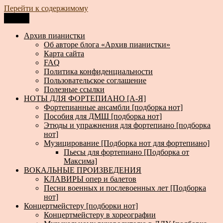
Перейти к содержимому
Меню
Архив пианистки
Всё для пианистов: ноты, книги, музыка, статьи…
Архив пианистки
Об авторе блога «Архив пианистки»
Карта сайта
FAQ
Политика конфиденциальности
Пользовательское соглашение
Полезные ссылки
НОТЫ ДЛЯ ФОРТЕПИАНО [А-Я]
Фортепианные ансамбли [подборка нот]
Пособия для ДМШ [подборка нот]
Этюды и упражнения для фортепиано [подборка
нот]
Музицирование [Подборка нот для фортепиано]
Пьесы для фортепиано [Подборка от
Максима]
ВОКАЛЬНЫЕ ПРОИЗВЕДЕНИЯ
КЛАВИРЫ опер и балетов
Песни военных и послевоенных лет [Подборка
нот]
Концертмейстеру [подборки нот]
Концертмейстеру в хореографии