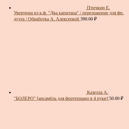
Птичкин Е.
Увертюра из к.ф. "Два капитана" / переложение для фп.
дуэта / Обработка А. Алексеевой
390.00
₽
Казелла А.
"БОЛЕРО" [ансамбль для фортепиано в 4 руки]
50.00
₽