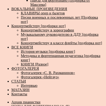
Пьесы для фортепиано [Подборка от
Максима]
ВОКАЛЬНЫЕ ПРОИЗВЕДЕНИЯ
КЛАВИРЫ опер и балетов
Песни военных и послевоенных лет [Подборка
нот]
Концертмейстеру [подборки нот]
Концертмейстеру в хореографии
Музыкальному руководителю в ДДУ [подборка
нот]
Концертмейстеру в классе флейты [подборка нот]
ВСЕ КНИГИ
История музыки [подборка книг]
Методика и фортепианная педагогика [подборка
книг]
КНИГИ [Разное]
ФОТОГАЛЕРЕЯ
Фотогалерея «С. В. Рахманинов»
Фотогалерея «Нейгауз»
СТАТЬИ
Интервью
МАГАЗИН
Контакты
Архив пианистки