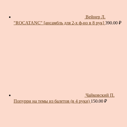
Вейнер Л.
"ROCATANC" [ансамбль для 2-х ф-но в 8 рук]
390.00
₽
Чайковский П.
Попурри на темы из балетов (в 4 руки)
150.00
₽