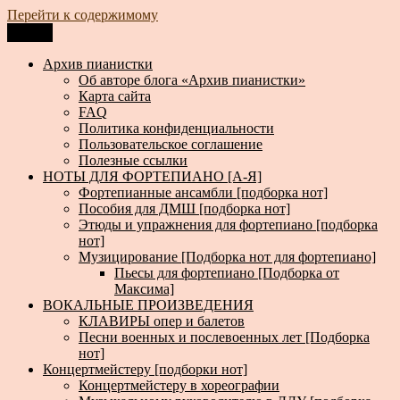
Перейти к содержимому
Меню
Архив пианистки
Всё для пианистов: ноты, книги, музыка, статьи…
Архив пианистки
Об авторе блога «Архив пианистки»
Карта сайта
FAQ
Политика конфиденциальности
Пользовательское соглашение
Полезные ссылки
НОТЫ ДЛЯ ФОРТЕПИАНО [А-Я]
Фортепианные ансамбли [подборка нот]
Пособия для ДМШ [подборка нот]
Этюды и упражнения для фортепиано [подборка
нот]
Музицирование [Подборка нот для фортепиано]
Пьесы для фортепиано [Подборка от
Максима]
ВОКАЛЬНЫЕ ПРОИЗВЕДЕНИЯ
КЛАВИРЫ опер и балетов
Песни военных и послевоенных лет [Подборка
нот]
Концертмейстеру [подборки нот]
Концертмейстеру в хореографии