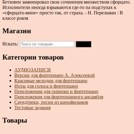
Бетховен заминировал свои сочинения множеством сфорцато.
Исполнители иногда взрываются где-то па подступах к
«сфорцато-мине» просто так, от страха. - Н. Перельман : В
классе рояля
Магазин
Искать:
Поиск
Категории товаров
АУДИОЗАПИСИ
Версии для фортепиано А. Алексеевой
Красивые мелодии для фортепиано
Ноты для голоса и фортепиано
Переложения для скрипки и фортепиано
Переложения для фортепианного ансамбля
Саундтреки, песни из кинофильмов
Тестовые задания
Товары