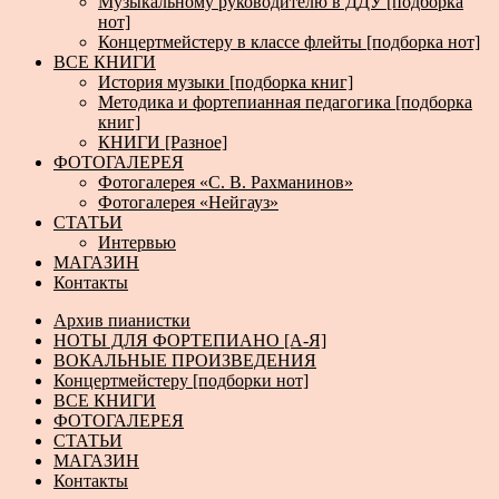
Музыкальному руководителю в ДДУ [подборка
нот]
Концертмейстеру в классе флейты [подборка нот]
ВСЕ КНИГИ
История музыки [подборка книг]
Методика и фортепианная педагогика [подборка
книг]
КНИГИ [Разное]
ФОТОГАЛЕРЕЯ
Фотогалерея «С. В. Рахманинов»
Фотогалерея «Нейгауз»
СТАТЬИ
Интервью
МАГАЗИН
Контакты
Архив пианистки
НОТЫ ДЛЯ ФОРТЕПИАНО [А-Я]
ВОКАЛЬНЫЕ ПРОИЗВЕДЕНИЯ
Концертмейстеру [подборки нот]
ВСЕ КНИГИ
ФОТОГАЛЕРЕЯ
СТАТЬИ
МАГАЗИН
Контакты