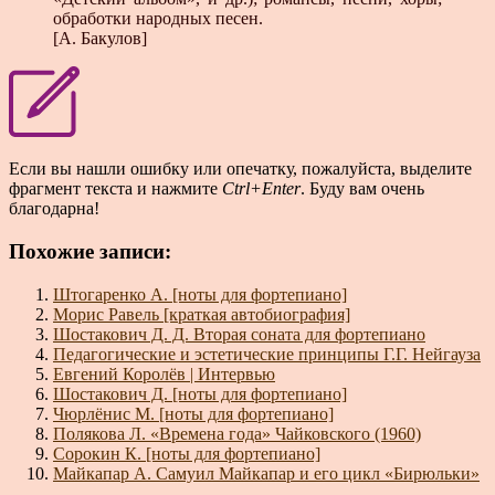
обработки народных песен.
[А. Бакулов]
Если вы нашли ошибку или опечатку, пожалуйста, выделите
фрагмент текста и нажмите
Ctrl+Enter
. Буду вам очень
благодарна!
Похожие записи:
Штогаренко А. [ноты для фортепиано]
Морис Равель [краткая автобиография]
Шостакович Д. Д. Вторая соната для фортепиано
Педагогические и эстетические принципы Г.Г. Нейгауза
Евгений Королёв | Интервью
Шостакович Д. [ноты для фортепиано]
Чюрлёнис М. [ноты для фортепиано]
Полякова Л. «Времена года» Чайковского (1960)
Сорокин К. [ноты для фортепиано]
Майкапар А. Самуил Майкапар и его цикл «Бирюльки»