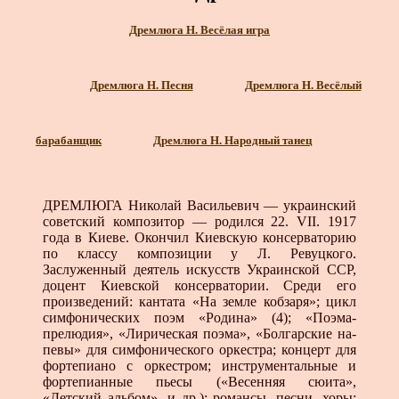
Дремлюга Н. Весёлая игра
Дремлюга Н. Песня
Дремлюга Н. Весёлый
барабанщик
Дремлюга Н. Народный танец
ДРЕМЛЮГА Николай Васильевич — украинский
совет­ский композитор — родился 22. VII. 1917
года в Киеве. Окон­чил Киевскую консерваторию
по классу композиции у Л. Ревуцкого.
Заслуженный деятель искусств Украинской ССР,
до­цент Киевской консерватории. Среди его
произведений: канта­та «На земле кобзаря»; цикл
симфонических поэм «Родина» (4); «Поэма-
прелюдия», «Лирическая поэма», «Болгарские на­
певы» для симфонического оркестра; концерт для
фортепи­ано с оркестром; инструментальные и
фортепианные пьесы («Весенняя сюита»,
«Детский альбом», и др.); романсы, песни, хоры;