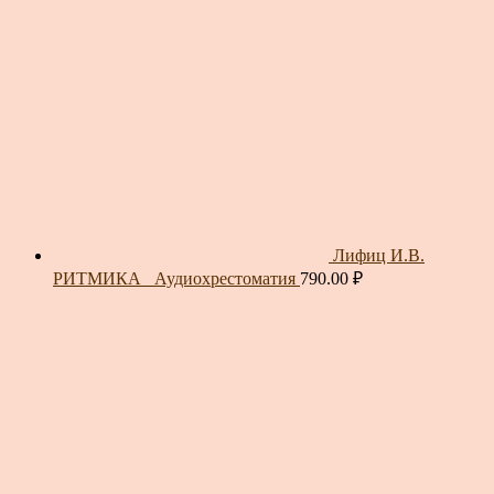
Лифиц И.В.
РИТМИКА_ Аудиохрестоматия
790.00
₽