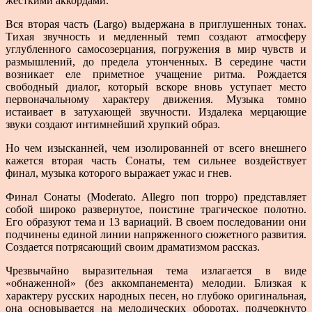
жесткими аккордами.
Вся вторая часть (Largo) выдержана в приглушен­ных тонах.
Тихая звучность и медленный темп создают атмосферу
углубленного самосозерцания, погружения в мир чувств и
размышлений, до предела утонченных. В середине части
возникает еле приметное учащение ритма. Рождается
свободный диалог, который вскоре вновь уступает место
первоначальному характеру дви­жения. Музыка томно
истаивает в затухающей звучно­сти. Издалека мерцающие
звуки создают интимнейший хрупкий образ.
Но чем изысканней, чем изолированней от всего внешнего
кажется вторая часть Сонаты, тем сильнее воздействует
финал, музыка которого выражает ужас и гнев.
Финал Сонаты (Moderato. Allegro поп troppo) пред­ставляет
собой широко развернутое, поистине трагиче­ское полотно.
Его образуют тема и 13 вариаций. В своем последовании они
подчинены единой линии напряжен­ного сюжетного развития.
Создается потрясающий своим драматизмом рассказ.
Чрезвычайно выразительная тема излагается в виде
«обнаженной» (без аккомпанемента) мелодии. Близкая к
характеру русских народных песен, но глубоко ори­гинальная,
она основывается на мелодических оборотах, подчеркнуто