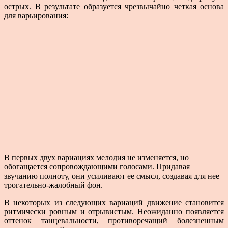
острых. В результате образуется чрезвычайно четкая основа
для варьирования:
В первых двух вариациях мелодия не изменяется, но
обогащается сопровождающими голосами. Придавая
звучанию полноту, они усиливают ее смысл, создавая для нее
трогательно-жалобный фон.
В некоторых из следующих вариаций движение ста­новится
ритмически ровным и отрывистым. Неожи­данно появляется
оттенок танцевальности, противоре­чащий болезненным