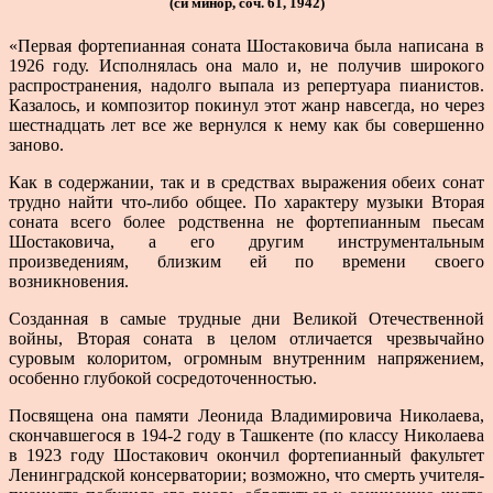
(си минор, соч. 61, 1942)
«Первая фортепианная соната Шостаковича была на­писана в
1926 году. Исполнялась она мало и, не получив широкого
распространения, надолго выпала из репер­туара пианистов.
Казалось, и композитор покинул этот жанр навсегда, но через
шестнадцать лет все же вернулся к нему как бы совершенно
заново.
Как в содержании, так и в средствах выражения обеих сонат
трудно найти что-либо общее. По характеру музыки Вторая
соната всего более родственна не фор­тепианным пьесам
Шостаковича, а его другим инстру­ментальным
произведениям, близким ей по времени своего
возникновения.
Созданная в самые трудные дни Великой Отечест­венной
войны, Вторая соната в целом отличается чрез­вычайно
суровым колоритом, огромным внутренним напряжением,
особенно глубокой сосредоточенностью.
Посвящена она памяти Леонида Владимировича Николаева,
скончавшегося в 194-2 году в Ташкенте (по классу Николаева
в 1923 году Шостакович окончил фортепианный факультет
Ленинградской консервато­рии; возможно, что смерть учителя-