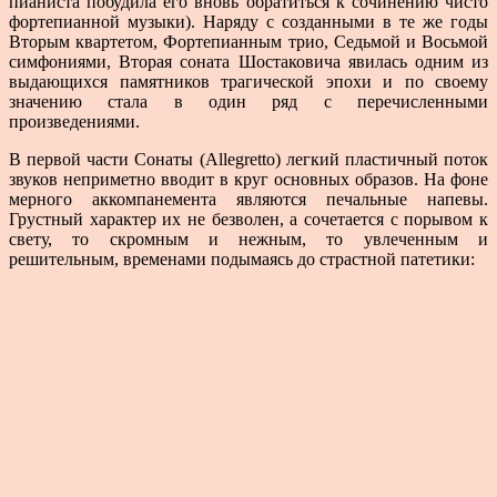
пианиста побудила его вновь обратиться к сочинению чисто
фортепианной музыки). Наряду с созданными в те же годы
Вторым квартетом, Фортепианным трио, Седьмой и Восьмой
симфониями, Вторая соната Шостаковича явилась од­ним из
выдающихся памятников трагической эпохи и по своему
значению стала в один ряд с перечисленными
произведениями.
В первой части Сонаты (Allegretto) легкий пластич­ный поток
звуков неприметно вводит в круг основных образов. На фоне
мерного аккомпанемента являются печальные напевы.
Грустный характер их не безволен, а сочетается с порывом к
свету, то скромным и нежным, то увлеченным и
решительным, временами подымаясь до страстной патетики: