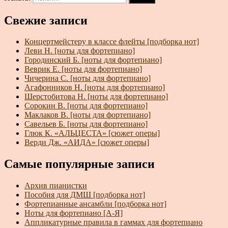
Свежие записи
Концертмейстеру в классе флейты [подборка нот]
Леви Н. [ноты для фортепиано]
Городинский Б. [ноты для фортепиано]
Веврик Е. [ноты для фортепиано]
Чичерина С. [ноты для фортепиано]
Агафонников Н. [ноты для фортепиано]
Шерстобитова Н. [ноты для фортепиано]
Сорокин В. [ноты для фортепиано]
Маклаков В. [ноты для фортепиано]
Савельев Б. [ноты для фортепиано]
Глюк К. «АЛЬЦЕСТА» [сюжет оперы]
Верди Дж. «АИДА» [сюжет оперы]
Самые популярные записи
Архив пианистки
Пособия для ДМШ [подборка нот]
Фортепианные ансамбли [подборка нот]
Ноты для фортепиано [А-Я]
Аппликатурные правила в гаммах для фортепиано