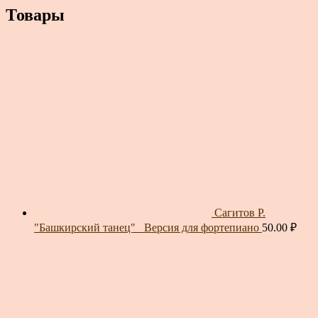
Товары
Сагитов Р.
"Башкирский танец"_ Версия для фортепиано
50.00
₽