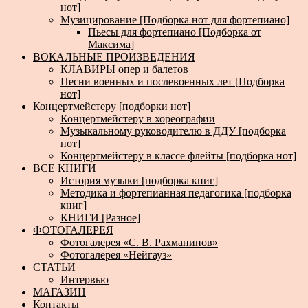
нот]
Музицирование [Подборка нот для фортепиано]
Пьесы для фортепиано [Подборка от
Максима]
ВОКАЛЬНЫЕ ПРОИЗВЕДЕНИЯ
КЛАВИРЫ опер и балетов
Песни военных и послевоенных лет [Подборка
нот]
Концертмейстеру [подборки нот]
Концертмейстеру в хореографии
Музыкальному руководителю в ДДУ [подборка
нот]
Концертмейстеру в классе флейты [подборка нот]
ВСЕ КНИГИ
История музыки [подборка книг]
Методика и фортепианная педагогика [подборка
книг]
КНИГИ [Разное]
ФОТОГАЛЕРЕЯ
Фотогалерея «С. В. Рахманинов»
Фотогалерея «Нейгауз»
СТАТЬИ
Интервью
МАГАЗИН
Контакты