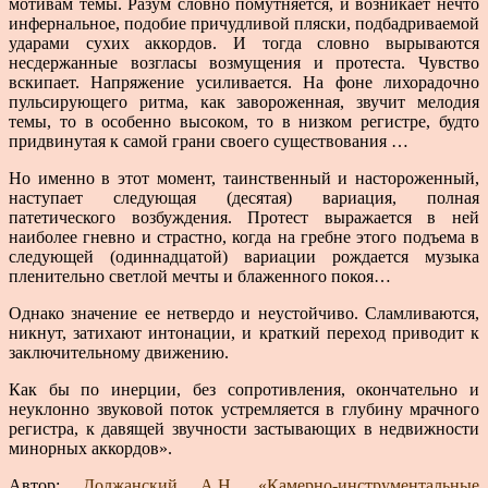
мотивам темы. Разум словно помутняется, и возникает нечто
инфернальное, подобие причудливой пляски, подбадриваемой
ударами сухих аккордов. И тогда словно вырываются
несдержанные возгласы возмущения и протеста. Чувство
вскипает. На­пряжение усиливается. На фоне лихорадочно
пульси­рующего ритма, как завороженная, звучит мелодия
темы, то в особенно высоком, то в низком регистре, будто
придвинутая к самой грани своего существова­ния …
Но именно в этот момент, таинственный и насторо­женный,
наступает следующая (десятая) вариация, полная
патетического возбуждения. Протест выражается в ней
наиболее гневно и страстно, когда на гребне этого подъема в
следующей (одиннадцатой) вариации ро­ждается музыка
пленительно светлой мечты и блажен­ного покоя…
Однако значение ее нетвердо и неустойчиво. Сламливаются,
никнут, затихают интонации, и краткий пе­реход приводит к
заключительному движению.
Как бы по инерции, без сопротивления, окончательно и
неуклонно звуковой поток устремляется в глубину мрачного
регистра, к давящей звучности застывающих в недвижности
минорных аккордов».
Автор:
Должанский А.Н. «Камерно-инструментальные