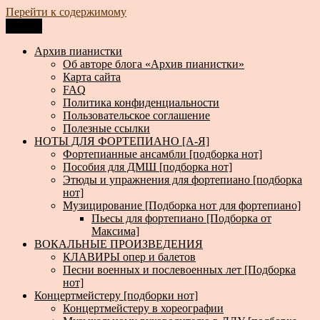
Перейти к содержимому
Меню
Архив пианистки
Всё для пианистов: ноты, книги, музыка, статьи…
Архив пианистки
Об авторе блога «Архив пианистки»
Карта сайта
FAQ
Политика конфиденциальности
Пользовательское соглашение
Полезные ссылки
НОТЫ ДЛЯ ФОРТЕПИАНО [А-Я]
Фортепианные ансамбли [подборка нот]
Пособия для ДМШ [подборка нот]
Этюды и упражнения для фортепиано [подборка
нот]
Музицирование [Подборка нот для фортепиано]
Пьесы для фортепиано [Подборка от
Максима]
ВОКАЛЬНЫЕ ПРОИЗВЕДЕНИЯ
КЛАВИРЫ опер и балетов
Песни военных и послевоенных лет [Подборка
нот]
Концертмейстеру [подборки нот]
Концертмейстеру в хореографии