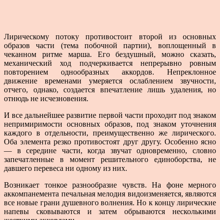
Лирическому потоку противостоит второй из основ­ных
образов части (тема побочной партии), воплощен­ный в
чеканном ритме марша. Его бездушный, можно сказать,
механический ход подчеркивается непрерывно ровным
повторением однообразных аккордов. Непре­клонное
движение временами умеряется ослаблением звучности,
отчего, однако, создается впечатление лишь удаления, но
отнюдь не исчезновения.
И все дальнейшее развитие первой части проходит под знаком
непримиримости основных образов, под зна­ком уточнения
каждого в отдельности, преимущественно же лирического.
Оба элемента резко противостоят друг другу. Особенно ясно
— в середине части, когда звучат одновременно, словно
запечатленные в момент решительного единоборства, не
давшего перевеса ни одному из них.
Возникает тонкое разнообразие чувств. На фоне мерного
аккомпанемента печальная мелодия видоизме­няется, являются
все новые грани душевного волнения. Но к концу лирические
напевы сковываются и затем обрываются несколькими