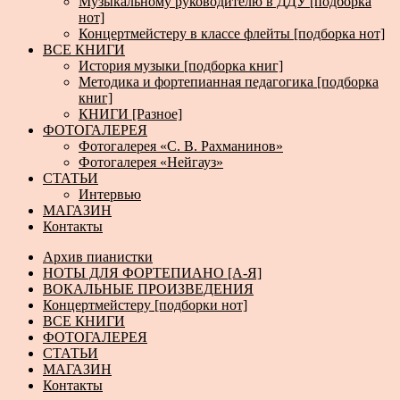
Музыкальному руководителю в ДДУ [подборка
нот]
Концертмейстеру в классе флейты [подборка нот]
ВСЕ КНИГИ
История музыки [подборка книг]
Методика и фортепианная педагогика [подборка
книг]
КНИГИ [Разное]
ФОТОГАЛЕРЕЯ
Фотогалерея «С. В. Рахманинов»
Фотогалерея «Нейгауз»
СТАТЬИ
Интервью
МАГАЗИН
Контакты
Архив пианистки
НОТЫ ДЛЯ ФОРТЕПИАНО [А-Я]
ВОКАЛЬНЫЕ ПРОИЗВЕДЕНИЯ
Концертмейстеру [подборки нот]
ВСЕ КНИГИ
ФОТОГАЛЕРЕЯ
СТАТЬИ
МАГАЗИН
Контакты