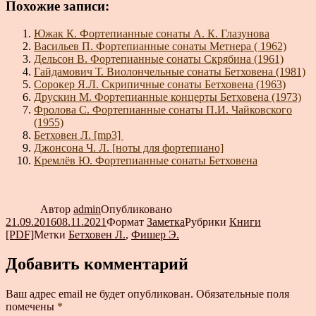
Похожие записи:
Южак К. Фортепианные сонаты А. К. Глазунова
Васильев П. Фортепианные сонаты Метнера ( 1962)
Дельсон В. Фортепианные сонаты Скрябина (1961)
Гайдамович Т. Виолончельные сонаты Бетховена (1981)
Сорокер Я.Л. Скрипичные сонаты Бетховена (1963)
Друскин М. Фортепианные концерты Бетховена (1973)
Фролова С. Фортепианные сонаты П.И. Чайковского
(1955)
Бетховен Л. [mp3]
Джонсона Ч. Л. [ноты для фортепиано]
Кремлёв Ю. Фортепианные сонаты Бетховена
Автор
admin
Опубликовано
21.09.2016
08.11.2021
Формат
Заметка
Рубрики
Книги
[PDF]
Метки
Бетховен Л.
,
Фишер Э.
Добавить комментарий
Ваш адрес email не будет опубликован.
Обязательные поля
помечены
*