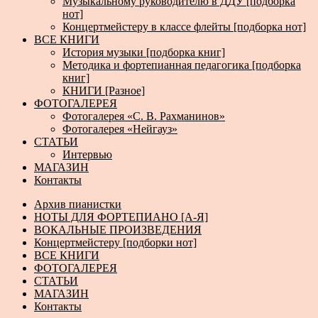
Музыкальному руководителю в ДДУ [подборка
нот]
Концертмейстеру в классе флейты [подборка нот]
ВСЕ КНИГИ
История музыки [подборка книг]
Методика и фортепианная педагогика [подборка
книг]
КНИГИ [Разное]
ФОТОГАЛЕРЕЯ
Фотогалерея «С. В. Рахманинов»
Фотогалерея «Нейгауз»
СТАТЬИ
Интервью
МАГАЗИН
Контакты
Архив пианистки
НОТЫ ДЛЯ ФОРТЕПИАНО [А-Я]
ВОКАЛЬНЫЕ ПРОИЗВЕДЕНИЯ
Концертмейстеру [подборки нот]
ВСЕ КНИГИ
ФОТОГАЛЕРЕЯ
СТАТЬИ
МАГАЗИН
Контакты