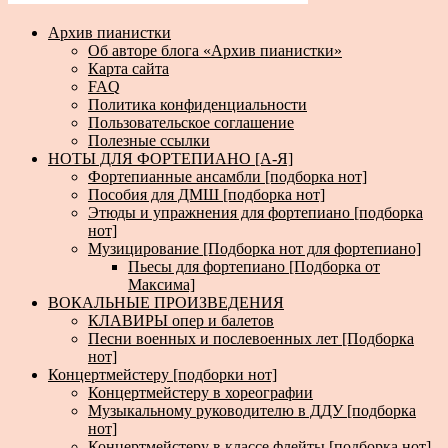
Архив пианистки
Об авторе блога «Архив пианистки»
Карта сайта
FAQ
Политика конфиденциальности
Пользовательское соглашение
Полезные ссылки
НОТЫ ДЛЯ ФОРТЕПИАНО [А-Я]
Фортепианные ансамбли [подборка нот]
Пособия для ДМШ [подборка нот]
Этюды и упражнения для фортепиано [подборка
нот]
Музицирование [Подборка нот для фортепиано]
Пьесы для фортепиано [Подборка от
Максима]
ВОКАЛЬНЫЕ ПРОИЗВЕДЕНИЯ
КЛАВИРЫ опер и балетов
Песни военных и послевоенных лет [Подборка
нот]
Концертмейстеру [подборки нот]
Концертмейстеру в хореографии
Музыкальному руководителю в ДДУ [подборка
нот]
Концертмейстеру в классе флейты [подборка нот]