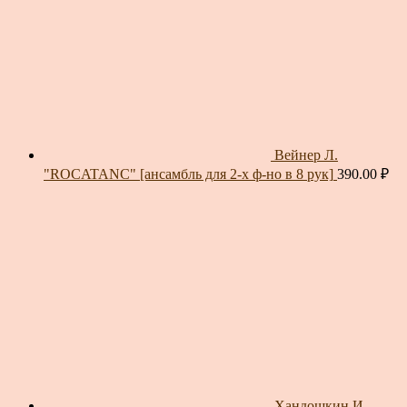
Вейнер Л.
"ROCATANC" [ансамбль для 2-х ф-но в 8 рук]
390.00
₽
Хандошкин И.