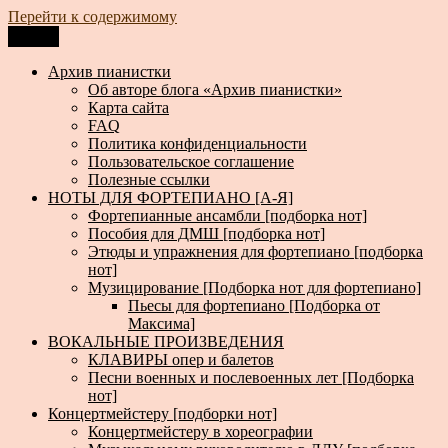
Перейти к содержимому
Меню
Архив пианистки
Всё для пианистов: ноты, книги, музыка, статьи…
Архив пианистки
Об авторе блога «Архив пианистки»
Карта сайта
FAQ
Политика конфиденциальности
Пользовательское соглашение
Полезные ссылки
НОТЫ ДЛЯ ФОРТЕПИАНО [А-Я]
Фортепианные ансамбли [подборка нот]
Пособия для ДМШ [подборка нот]
Этюды и упражнения для фортепиано [подборка
нот]
Музицирование [Подборка нот для фортепиано]
Пьесы для фортепиано [Подборка от
Максима]
ВОКАЛЬНЫЕ ПРОИЗВЕДЕНИЯ
КЛАВИРЫ опер и балетов
Песни военных и послевоенных лет [Подборка
нот]
Концертмейстеру [подборки нот]
Концертмейстеру в хореографии