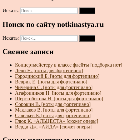
Искать:
Поиск
Поиск по сайту notkinastya.ru
Искать:
Поиск
Свежие записи
Концертмейстеру в классе флейты [подборка нот]
Леви Н. [ноты для фортепиано]
Городинский Б. [ноты для фортепиано]
Веврик Е. [ноты для фортепиано]
Чичерина С. [ноты для фортепиано]
Агафонников Н. [ноты для фортепиано]
Шерстобитова Н. [ноты для фортепиано]
Сорокин В. [ноты для фортепиано]
Маклаков В. [ноты для фортепиано]
Савельев Б. [ноты для фортепиано]
Глюк К. «АЛЬЦЕСТА» [сюжет оперы]
Верди Дж. «АИДА» [сюжет оперы]