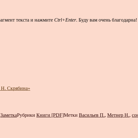
рагмент текста и нажмите
Ctrl+Enter
. Буду вам очень благодарна!
 Н. Скрябина»
т
Заметка
Рубрики
Книги [PDF]
Метки
Васильев П.
,
Метнер Н.
,
со