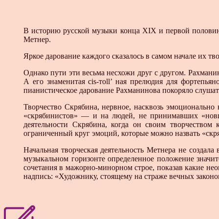
В историю русской музыки конца XIX и первой половин
Метнер.
Яркое дарование каждого сказалось в самом начале их тв
Однако пути эти весьма несхожи друг с другом. Рахман
А его знаменитая cis-тоll’ ная прелюдия для фортепь
пианистическое дарование Рахманинова покоряло слушат
Творчество Скрябина, нервное, насквозь эмоционально
«скрябинистов» — и на людей, не принимавших «новш
деятельности Скрябина, когда он своим творчеством
ограниченный круг эмоций, которые можно назвать «скр
Начальная творческая деятельность Метнера не создала
музыкальном горизонте определенное положение значит
сочетания в мажорно-минорном строе, показав какие нео
надпись: «Художнику, стоящему на страже вечных законо