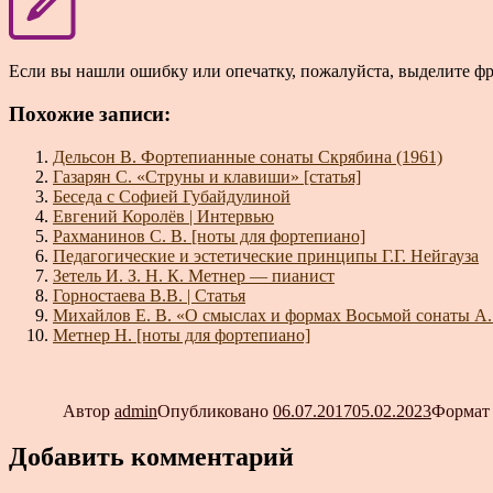
Если вы нашли ошибку или опечатку, пожалуйста, выделите ф
Похожие записи:
Дельсон В. Фортепианные сонаты Скрябина (1961)
Газарян С. «Струны и клавиши» [статья]
Беседа с Софией Губайдулиной
Евгений Королёв | Интервью
Рахманинов С. В. [ноты для фортепиано]
Педагогические и эстетические принципы Г.Г. Нейгауза
Зетель И. З. Н. К. Метнер — пианист
Горностаева В.В. | Статья
Михайлов Е. В. «О смыслах и формах Восьмой сонаты А.
Метнер Н. [ноты для фортепиано]
Автор
admin
Опубликовано
06.07.2017
05.02.2023
Форма
Добавить комментарий