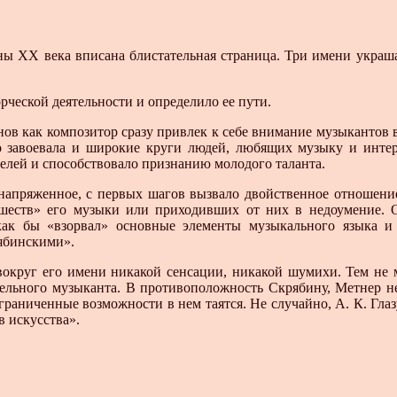
ы XX века вписана блистательная страница. Три имени украша
орческой деятельности и определило ее пути.
инов как композитор сразу привлек к себе внимание музыкант
яно завоевала и широкие круги людей, любящих музыку и инт
елей и способствовало признанию молодого таланта.
 напряженное, с первых шагов вызвало двойственное отношение
еств» его музыки или приходивших от них в недоумение. 
 как бы «взорвал» основные элементы музыкального языка 
ябинскими».
 вокруг его имени никакой сенсации, никакой шумихи. Тем не м
ельного музыканта. В противоположность Скрябину, Метнер н
граниченные возможности в нем таятся. Не случайно, А. К. Глаз
в искусства».