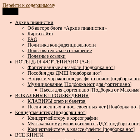
Перейти к содержимому
Меню
Архив пианистки
Всё для пианистов: ноты, книги, музыка, статьи…
Архив пианистки
Об авторе блога «Архив пианистки»
Карта сайта
FAQ
Политика конфиденциальности
Пользовательское соглашение
Полезные ссылки
НОТЫ ДЛЯ ФОРТЕПИАНО [А-Я]
Фортепианные ансамбли [подборка нот]
Пособия для ДМШ [подборка нот]
Этюды и упражнения для фортепиано [подборка но
Музицирование [Подборка нот для фортепиано]
Пьесы для фортепиано [Подборка от Максима
ВОКАЛЬНЫЕ ПРОИЗВЕДЕНИЯ
КЛАВИРЫ опер и балетов
Песни военных и послевоенных лет [Подборка нот]
Концертмейстеру [подборки нот]
Концертмейстеру в хореографии
Музыкальному руководителю в ДДУ [подборка нот
Концертмейстеру в классе флейты [подборка нот]
ВСЕ КНИГИ