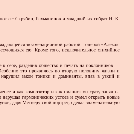
ют ее: Скрябин, Рахманинов и младший их собрат Н. К.
ов выдающейся экзаменационной работой—оперой «Алеко».
ересующихся ею. Кроме того, исключительное стихийное
 к себе, разделив общество и печать на поклонников —
Особенно это проявилось во вторую половину жизни и
и нарушил закон тоники и доминанты, впав в узкий и
енее и как композитор и как пианист он сразу занял на
е нарушал гармонических устоев и сумел открыть новые
унов, даря Метнеру свой портрет, сделал знаменательную