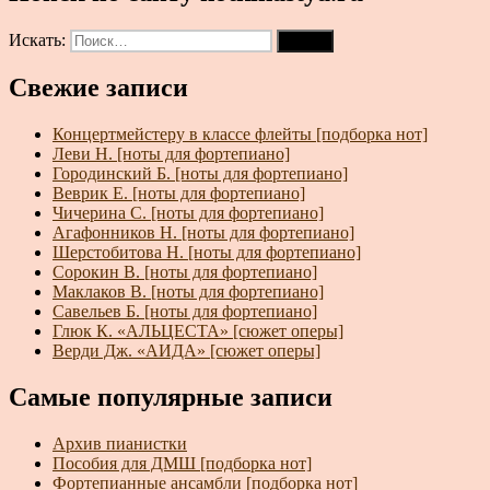
Искать:
Поиск
Свежие записи
Концертмейстеру в классе флейты [подборка нот]
Леви Н. [ноты для фортепиано]
Городинский Б. [ноты для фортепиано]
Веврик Е. [ноты для фортепиано]
Чичерина С. [ноты для фортепиано]
Агафонников Н. [ноты для фортепиано]
Шерстобитова Н. [ноты для фортепиано]
Сорокин В. [ноты для фортепиано]
Маклаков В. [ноты для фортепиано]
Савельев Б. [ноты для фортепиано]
Глюк К. «АЛЬЦЕСТА» [сюжет оперы]
Верди Дж. «АИДА» [сюжет оперы]
Самые популярные записи
Архив пианистки
Пособия для ДМШ [подборка нот]
Фортепианные ансамбли [подборка нот]