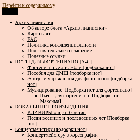
Перейти к содержимому
Меню
Архив пианистки
Всё для пианистов: ноты, книги, музыка, статьи…
Архив пианистки
Об авторе блога «Архив пианистки»
Карта сайта
FAQ
Политика конфиденциальности
Пользовательское соглашение
Полезные ссылки
НОТЫ ДЛЯ ФОРТЕПИАНО [А-Я]
Фортепианные ансамбли [подборка нот]
Пособия для ДМШ [подборка нот]
Этюды и упражнения для фортепиано [подборка
нот]
Музицирование [Подборка нот для фортепиано]
Пьесы для фортепиано [Подборка от
Максима]
ВОКАЛЬНЫЕ ПРОИЗВЕДЕНИЯ
КЛАВИРЫ опер и балетов
Песни военных и послевоенных лет [Подборка
нот]
Концертмейстеру [подборки нот]
Концертмейстеру в хореографии