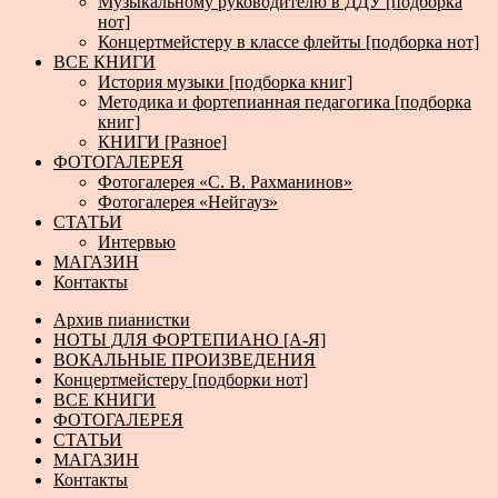
Музыкальному руководителю в ДДУ [подборка
нот]
Концертмейстеру в классе флейты [подборка нот]
ВСЕ КНИГИ
История музыки [подборка книг]
Методика и фортепианная педагогика [подборка
книг]
КНИГИ [Разное]
ФОТОГАЛЕРЕЯ
Фотогалерея «С. В. Рахманинов»
Фотогалерея «Нейгауз»
СТАТЬИ
Интервью
МАГАЗИН
Контакты
Архив пианистки
НОТЫ ДЛЯ ФОРТЕПИАНО [А-Я]
ВОКАЛЬНЫЕ ПРОИЗВЕДЕНИЯ
Концертмейстеру [подборки нот]
ВСЕ КНИГИ
ФОТОГАЛЕРЕЯ
СТАТЬИ
МАГАЗИН
Контакты