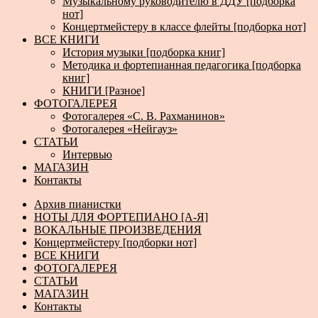
Музыкальному руководителю в ДДУ [подборка
нот]
Концертмейстеру в классе флейты [подборка нот]
ВСЕ КНИГИ
История музыки [подборка книг]
Методика и фортепианная педагогика [подборка
книг]
КНИГИ [Разное]
ФОТОГАЛЕРЕЯ
Фотогалерея «С. В. Рахманинов»
Фотогалерея «Нейгауз»
СТАТЬИ
Интервью
МАГАЗИН
Контакты
Архив пианистки
НОТЫ ДЛЯ ФОРТЕПИАНО [А-Я]
ВОКАЛЬНЫЕ ПРОИЗВЕДЕНИЯ
Концертмейстеру [подборки нот]
ВСЕ КНИГИ
ФОТОГАЛЕРЕЯ
СТАТЬИ
МАГАЗИН
Контакты