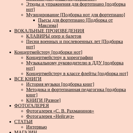
Этюды и упражнения для фортепиано [подборка
нот]
Музицирование [Подборка нот для фортепиано]
Пьесы для фортепиано [Подборка от
Максима]
ВОКАЛЬНЫЕ ПРОИЗВЕДЕНИЯ
КЛАВИРЫ опер и балетов
Песни военных и послевоенных лет [Подборка
нот]
Концертмейстеру [подборки нот]
Концертмейстеру в хореографии
Музыкальному руководителю в ДДУ [подборка
нот]
Концертмейстеру в классе флейты [подборка нот]
ВСЕ КНИГИ
История музыки [подборка книг]
Методика и фортепианная педагогика [подборка
книг]
КНИГИ [Разное]
ФОТОГАЛЕРЕЯ
Фотогалерея «С. В. Рахманинов»
Фотогалерея «Нейгауз»
СТАТЬИ
Интервью
МАГАЗИН