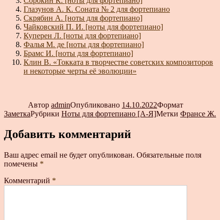
Сорокин К. [ноты для фортепиано]
Глазунов А. К. Соната № 2 для фортепиано
Скрябин А. [ноты для фортепиано]
Чайковский П. И. [ноты для фортепиано]
Куперен Л. [ноты для фортепиано]
Фалья М. де [ноты для фортепиано]
Брамс И. [ноты для фортепиано]
Клин В. «Токката в творчестве советских композиторов
и некоторые черты её эволюции»
Автор
admin
Опубликовано
14.10.2022
Формат
Заметка
Рубрики
Ноты для фортепиано [А-Я]
Метки
Франсе Ж.
Добавить комментарий
Ваш адрес email не будет опубликован.
Обязательные поля
помечены
*
Комментарий
*