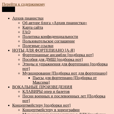
Перейти к содержимому
Меню
Архив пианистки
Всё для пианистов: ноты, книги, музыка, статьи…
Архив пианистки
Об авторе блога «Архив пианистки»
Карта сайта
FAQ
Политика конфиденциальности
Пользовательское соглашение
Полезные ссылки
НОТЫ ДЛЯ ФОРТЕПИАНО [А-Я]
Фортепианные ансамбли [подборка нот]
Пособия для ДМШ [подборка нот]
Этюды и упражнения для фортепиано [подборка
нот]
Музицирование [Подборка нот для фортепиано]
Пьесы для фортепиано [Подборка от
Максима]
ВОКАЛЬНЫЕ ПРОИЗВЕДЕНИЯ
КЛАВИРЫ опер и балетов
Песни военных и послевоенных лет [Подборка
нот]
Концертмейстеру [подборки нот]
Концертмейстеру в хореографии