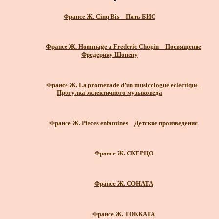
Франсе Ж. Cinq Bis _ Пять БИС
Франсе Ж. Hommage a Frederic Chopin _ Посвящение
Фредерику Шопену
Франсе Ж. La promenade d’un musicologue eclectique_
Прогулка эклектичного музыковеда
Франсе Ж. Pieces enfantines _ Детские произведения
Франсе Ж. СКЕРЦО
Франсе Ж. СОНАТА
Франсе Ж. ТОККАТА