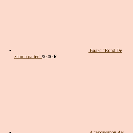
Вальс "Rond De
zhamb parter"
90.00
₽
Александров Ан.