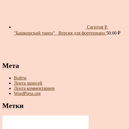
Сагитов Р.
"Башкирский танец"_ Версия для фортепиано
50.00
₽
Мета
Войти
Лента записей
Лента комментариев
WordPress.org
Метки