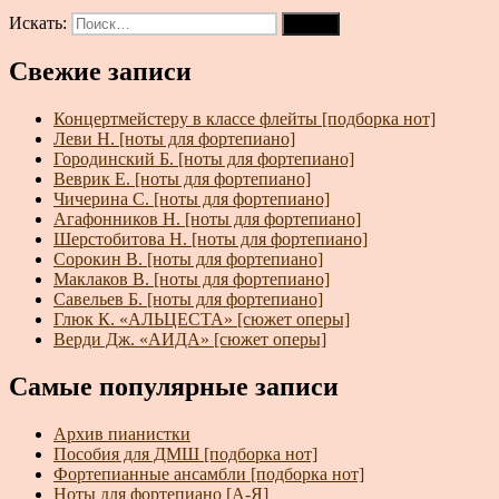
Искать:
Поиск
Свежие записи
Концертмейстеру в классе флейты [подборка нот]
Леви Н. [ноты для фортепиано]
Городинский Б. [ноты для фортепиано]
Веврик Е. [ноты для фортепиано]
Чичерина С. [ноты для фортепиано]
Агафонников Н. [ноты для фортепиано]
Шерстобитова Н. [ноты для фортепиано]
Сорокин В. [ноты для фортепиано]
Маклаков В. [ноты для фортепиано]
Савельев Б. [ноты для фортепиано]
Глюк К. «АЛЬЦЕСТА» [сюжет оперы]
Верди Дж. «АИДА» [сюжет оперы]
Самые популярные записи
Архив пианистки
Пособия для ДМШ [подборка нот]
Фортепианные ансамбли [подборка нот]
Ноты для фортепиано [А-Я]