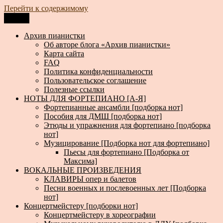
Перейти к содержимому
Меню
Архив пианистки
Всё для пианистов: ноты, книги, музыка, статьи…
Архив пианистки
Об авторе блога «Архив пианистки»
Карта сайта
FAQ
Политика конфиденциальности
Пользовательское соглашение
Полезные ссылки
НОТЫ ДЛЯ ФОРТЕПИАНО [А-Я]
Фортепианные ансамбли [подборка нот]
Пособия для ДМШ [подборка нот]
Этюды и упражнения для фортепиано [подборка
нот]
Музицирование [Подборка нот для фортепиано]
Пьесы для фортепиано [Подборка от
Максима]
ВОКАЛЬНЫЕ ПРОИЗВЕДЕНИЯ
КЛАВИРЫ опер и балетов
Песни военных и послевоенных лет [Подборка
нот]
Концертмейстеру [подборки нот]
Концертмейстеру в хореографии