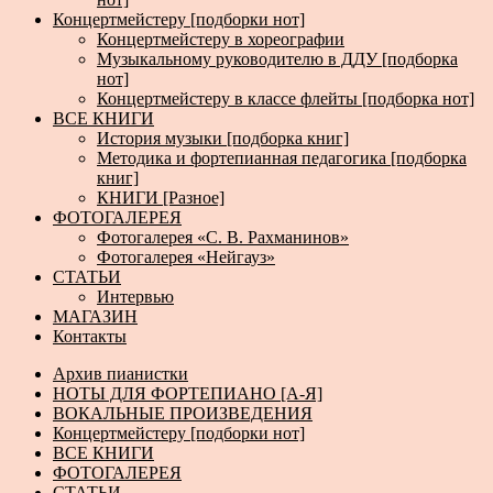
Концертмейстеру [подборки нот]
Концертмейстеру в хореографии
Музыкальному руководителю в ДДУ [подборка
нот]
Концертмейстеру в классе флейты [подборка нот]
ВСЕ КНИГИ
История музыки [подборка книг]
Методика и фортепианная педагогика [подборка
книг]
КНИГИ [Разное]
ФОТОГАЛЕРЕЯ
Фотогалерея «С. В. Рахманинов»
Фотогалерея «Нейгауз»
СТАТЬИ
Интервью
МАГАЗИН
Контакты
Архив пианистки
НОТЫ ДЛЯ ФОРТЕПИАНО [А-Я]
ВОКАЛЬНЫЕ ПРОИЗВЕДЕНИЯ
Концертмейстеру [подборки нот]
ВСЕ КНИГИ
ФОТОГАЛЕРЕЯ
СТАТЬИ