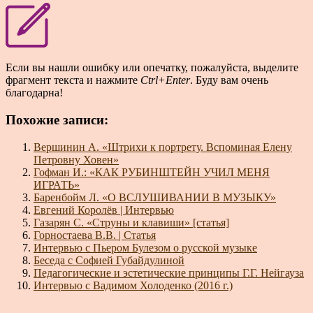
Если вы нашли ошибку или опечатку, пожалуйста, выделите
фрагмент текста и нажмите
Ctrl+Enter
. Буду вам очень
благодарна!
Похожие записи:
Вершинин А. «Штрихи к портрету. Вспоминая Елену
Петровну Ховен»
Гофман И.: «КАК РУБИНШТЕЙН УЧИЛ МЕНЯ
ИГРАТЬ»
Баренбойм Л. «О ВСЛУШИВАНИИ В МУЗЫКУ»
Евгений Королёв | Интервью
Газарян С. «Струны и клавиши» [статья]
Горностаева В.В. | Статья
Интервью с Пьером Булезом о русской музыке
Беседа с Софией Губайдулиной
Педагогические и эстетические принципы Г.Г. Нейгауза
Интервью с Вадимом Холоденко (2016 г.)