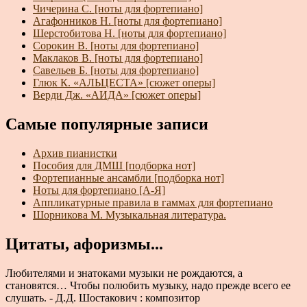
Чичерина С. [ноты для фортепиано]
Агафонников Н. [ноты для фортепиано]
Шерстобитова Н. [ноты для фортепиано]
Сорокин В. [ноты для фортепиано]
Маклаков В. [ноты для фортепиано]
Савельев Б. [ноты для фортепиано]
Глюк К. «АЛЬЦЕСТА» [сюжет оперы]
Верди Дж. «АИДА» [сюжет оперы]
Самые популярные записи
Архив пианистки
Пособия для ДМШ [подборка нот]
Фортепианные ансамбли [подборка нот]
Ноты для фортепиано [А-Я]
Аппликатурные правила в гаммах для фортепиано
Шорникова М. Музыкальная литература.
Цитаты, афоризмы...
Любителями и знатоками музыки не рождаются, а
становятся… Чтобы полюбить музыку, надо прежде всего ее
слушать. - Д.Д. Шостакович : композитор