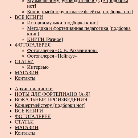
Музыкальному руководителю в ДДУ [подборка
нот]
Концертмейстеру в классе флейты [подборка нот]
ВСЕ КНИГИ
История музыки [подборка книг]
Методика и фортепианная педагогика [подборка
книг]
КНИГИ [Разное]
ФОТОГАЛЕРЕЯ
Фотогалерея «С. В. Рахманинов»
Фотогалерея «Нейгауз»
СТАТЬИ
Интервью
МАГАЗИН
Контакты
Архив пианистки
НОТЫ ДЛЯ ФОРТЕПИАНО [А-Я]
ВОКАЛЬНЫЕ ПРОИЗВЕДЕНИЯ
Концертмейстеру [подборки нот]
ВСЕ КНИГИ
ФОТОГАЛЕРЕЯ
СТАТЬИ
МАГАЗИН
Контакты