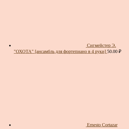
Сигмейстер Э.
"ОХОТА" [ансамбль для фортепиано в 4 руки]
50.00
₽
Ernesto Cortazar