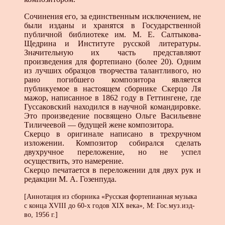
Сочинения его, за единственным исключением, не
были изданы и хранятся в Государственной
публичной библиотеке им. М. Е. Салтыкова-
Щедрина и Институте русской литературы.
Значительную их часть представляют
произведения для фортепиано (более 20). Одним
из лучших образцов творчества талантливого, но
рано погибшего композитора является
публикуемое в настоящем сборнике Скерцо Ля
мажор, написанное в 1862 году в Геттингене, где
Гуссаковский находился в научной командировке.
Это произведение посвящено Ольге Васильевне
Тиличеевой — будущей жене композитора.
Скерцо в оригинале написано в трехручном
изложении. Композитор собирался сделать
двухручное переложение, но не успел
осуществить, это намерение.
Скерцо печатается в переложении для двух рук и
редакции М. А. Гозенпуда.
[Аннотация из сборника «Русская фортепианная музыка
с конца XVIII до 60-х годов XIX века», М: Гос.муз.изд-
во, 1956 г.]