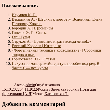
Похожие записи:
Игумнов К. Н.
Вершинин А. «Штрихи к портрету. Вспоминая Елену
Петровну Ховен»
Бородин А. П. [романсы]
Гилельс Э. Г. | Статья
Глен Гульд
Струков А. «Правильно играть всегда легко!..»
Евгений Королёв | Интервью
«Фортепианная техника в удовольствие» | Сборники
этюдов и пьес
Горностаева В.В. | Статья
Искусство концертмейстера (уч. пособие под ред. В.
Чачавы) — все курсы
Автор
admin
Опубликовано
15.10.2022
04.11.2022
Формат
Заметка
Рубрики
Ноты для
фортепиано [А-Я]
Метки
Хагагортян Э.
Добавить комментарий