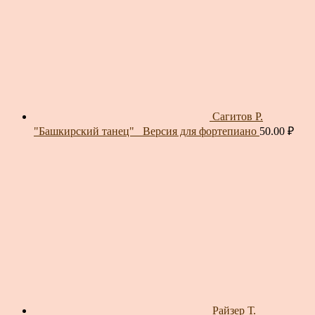
Сагитов Р.
"Башкирский танец"_ Версия для фортепиано
50.00
₽
Райзер Т.