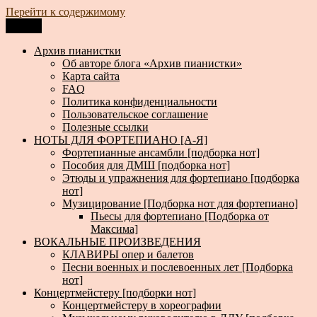
Перейти к содержимому
Меню
Архив пианистки
Всё для пианистов: ноты, книги, музыка, статьи…
Архив пианистки
Об авторе блога «Архив пианистки»
Карта сайта
FAQ
Политика конфиденциальности
Пользовательское соглашение
Полезные ссылки
НОТЫ ДЛЯ ФОРТЕПИАНО [А-Я]
Фортепианные ансамбли [подборка нот]
Пособия для ДМШ [подборка нот]
Этюды и упражнения для фортепиано [подборка
нот]
Музицирование [Подборка нот для фортепиано]
Пьесы для фортепиано [Подборка от
Максима]
ВОКАЛЬНЫЕ ПРОИЗВЕДЕНИЯ
КЛАВИРЫ опер и балетов
Песни военных и послевоенных лет [Подборка
нот]
Концертмейстеру [подборки нот]
Концертмейстеру в хореографии