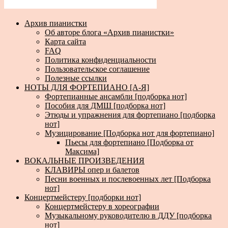
Архив пианистки
Об авторе блога «Архив пианистки»
Карта сайта
FAQ
Политика конфиденциальности
Пользовательское соглашение
Полезные ссылки
НОТЫ ДЛЯ ФОРТЕПИАНО [А-Я]
Фортепианные ансамбли [подборка нот]
Пособия для ДМШ [подборка нот]
Этюды и упражнения для фортепиано [подборка
нот]
Музицирование [Подборка нот для фортепиано]
Пьесы для фортепиано [Подборка от
Максима]
ВОКАЛЬНЫЕ ПРОИЗВЕДЕНИЯ
КЛАВИРЫ опер и балетов
Песни военных и послевоенных лет [Подборка
нот]
Концертмейстеру [подборки нот]
Концертмейстеру в хореографии
Музыкальному руководителю в ДДУ [подборка
нот]