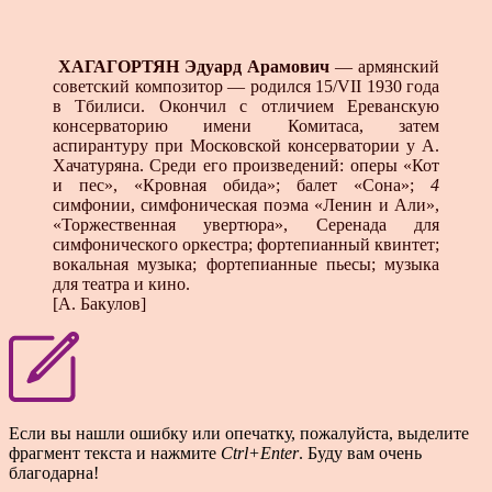
ХАГАГОРТЯН Эдуард Арамович
— армянский
советский композитор — родился 15/VII 1930 года
в Тбилиси. Окончил с отличием Ереванскую
консерваторию имени Комитаса, затем
аспирантуру при Московской консерватории у А.
Хачатуряна. Среди его произведений: оперы «Кот
и пес», «Кровная обида»; балет «Сона»;
4
симфонии, симфоническая поэма «Ленин и Али»,
«Торжественная увертюра», Серенада для
симфониче­ского оркестра; фортепианный квинтет;
вокальная музыка; фортепианные пьесы; музыка
для театра и кино.
[А. Бакулов]
Если вы нашли ошибку или опечатку, пожалуйста, выделите
фрагмент текста и нажмите
Ctrl+Enter
. Буду вам очень
благодарна!