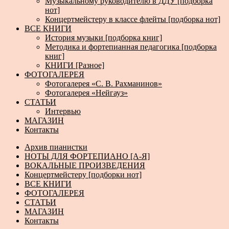
Музыкальному руководителю в ДДУ [подборка
нот]
Концертмейстеру в классе флейты [подборка нот]
ВСЕ КНИГИ
История музыки [подборка книг]
Методика и фортепианная педагогика [подборка
книг]
КНИГИ [Разное]
ФОТОГАЛЕРЕЯ
Фотогалерея «С. В. Рахманинов»
Фотогалерея «Нейгауз»
СТАТЬИ
Интервью
МАГАЗИН
Контакты
Архив пианистки
НОТЫ ДЛЯ ФОРТЕПИАНО [А-Я]
ВОКАЛЬНЫЕ ПРОИЗВЕДЕНИЯ
Концертмейстеру [подборки нот]
ВСЕ КНИГИ
ФОТОГАЛЕРЕЯ
СТАТЬИ
МАГАЗИН
Контакты