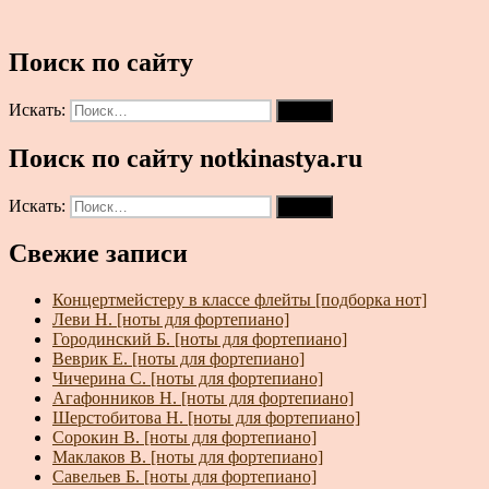
Поиск по сайту
Искать:
Поиск
Поиск по сайту notkinastya.ru
Искать:
Поиск
Свежие записи
Концертмейстеру в классе флейты [подборка нот]
Леви Н. [ноты для фортепиано]
Городинский Б. [ноты для фортепиано]
Веврик Е. [ноты для фортепиано]
Чичерина С. [ноты для фортепиано]
Агафонников Н. [ноты для фортепиано]
Шерстобитова Н. [ноты для фортепиано]
Сорокин В. [ноты для фортепиано]
Маклаков В. [ноты для фортепиано]
Савельев Б. [ноты для фортепиано]