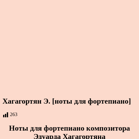
Хагагортян Э. [ноты для фортепиано]
263
Ноты для фортепиано композитора
Эдуарда Хагагортяна