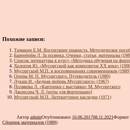
Похожие записи:
Тимакин Е.М. Воспитание пианиста. Методическое пособ
Баренбойм Л. За полвека. Очерки, статьи, материалы (198
Список литературы к курсу «Методика обучения на форт
Холопов Ю. «Мусоргский как композитор XX века» (199
Мусоргский М.П. в воспоминаниях современников (1989
Оперы М. П. Мусоргского. Путеводитель (1980)
Лукаш И. «Бедная любовь Мусоргского» (1967)
Полякова Л. «Картинки с выставки» М. Мусоргского
Джонсона Ч. Л. [ноты для фортепиано]
Мусоргский М.П. Литературное наследие (1971)
Автор
admin
Опубликовано
16.06.2017
08.11.2021
Формат
Сборник материалов (1989)