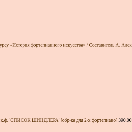
курсу «История фортепианного искусства» / Составитель А. Алек
з к.ф. 'СПИСОК ШИНДЛЕРА' [обр-ка для 2-х фортепиано]
390.0