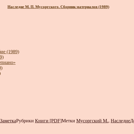
Наследие М. П. Мусоргского. Сборник материалов (1989)
ие (1989)
9)
епиано»
0)
)
Заметка
Рубрики
Книги [PDF]
Метки
Мусоргский М.
,
Наследие
Д