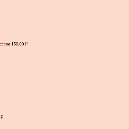
сеева
150.00
₽
0
₽