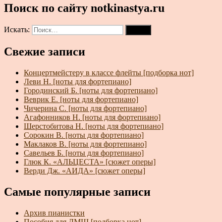
Поиск по сайту notkinastya.ru
Искать:
Поиск
Свежие записи
Концертмейстеру в классе флейты [подборка нот]
Леви Н. [ноты для фортепиано]
Городинский Б. [ноты для фортепиано]
Веврик Е. [ноты для фортепиано]
Чичерина С. [ноты для фортепиано]
Агафонников Н. [ноты для фортепиано]
Шерстобитова Н. [ноты для фортепиано]
Сорокин В. [ноты для фортепиано]
Маклаков В. [ноты для фортепиано]
Савельев Б. [ноты для фортепиано]
Глюк К. «АЛЬЦЕСТА» [сюжет оперы]
Верди Дж. «АИДА» [сюжет оперы]
Самые популярные записи
Архив пианистки
Пособия для ДМШ [подборка нот]