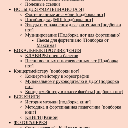
Полезные ссылки
НОТЫ ДЛЯ ФОРТЕПИАНО [А-Я]
Фортепианные ансамбли [подборка нот]
Пособия для ДМШ [подборка нот]
Этюды и упражнения для фортепиано [подборка
нот]
Музицирование [Подборка нот для фортепиано]
Пьесы для фортепиано [Подборка от
Максима]
ВОКАЛЬНЫЕ ПРОИЗВЕДЕНИЯ
КЛАВИРЫ опер и балетов
Песни военных и послевоенных лет [Подборка
нот]
Концертмейстеру [подборки нот]
Концертмейстеру в хореографии
Музыкальному руководителю в ДДУ [подборка
нот]
Концертмейстеру в классе флейты [подборка нот]
ВСЕ КНИГИ
История музыки [подборка книг]
Методика и фортепианная педагогика [подборка
книг]
КНИГИ [Разное]
ФОТОГАЛЕРЕЯ
Фотогалерея «С. В. Рахманинов»