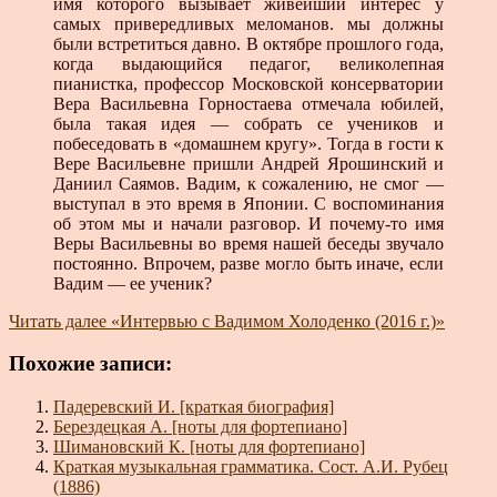
имя которого вызывает живейший интерес у
самых привередливых меломанов. мы должны
были встретиться давно. В октябре прошлого года,
когда выдающийся педагог, великолепная
пианистка, профессор Московской консерватории
Вера Васильевна Горностаева отмечала юбилей,
была такая идея — собрать се учеников и
побеседовать в «домашнем кругу». Тогда в гости к
Вере Васильевне пришли Андрей Ярошинский и
Даниил Саямов. Вадим, к сожалению, не смог —
выступал в это время в Японии. С воспоминания
об этом мы и начали разговор. И почему-то имя
Веры Васильевны во время нашей беседы звучало
постоянно. Впрочем, разве могло быть иначе, если
Вадим — ее ученик?
Читать далее
«Интервью с Вадимом Холоденко (2016 г.)»
Похожие записи:
Падеревский И. [краткая биография]
Берездецкая А. [ноты для фортепиано]
Шимановский К. [ноты для фортепиано]
Краткая музыкальная грамматика. Сост. А.И. Рубец
(1886)