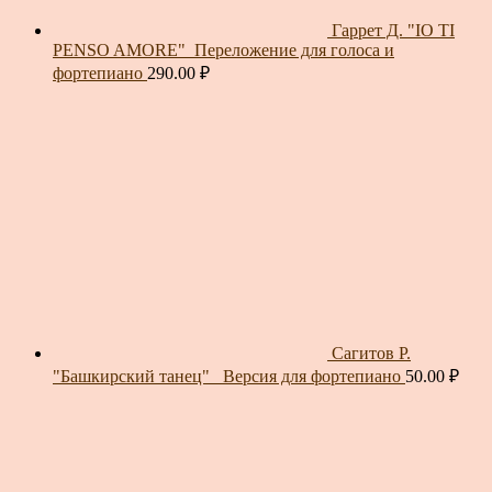
Гаррет Д. "IO TI
PENSO AMORE"_Переложение для голоса и
фортепиано
290.00
₽
Сагитов Р.
"Башкирский танец"_ Версия для фортепиано
50.00
₽