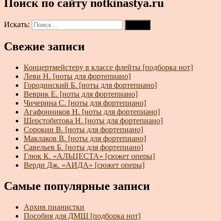
Поиск по сайту notkinastya.ru
Искать:
Поиск
Свежие записи
Концертмейстеру в классе флейты [подборка нот]
Леви Н. [ноты для фортепиано]
Городинский Б. [ноты для фортепиано]
Веврик Е. [ноты для фортепиано]
Чичерина С. [ноты для фортепиано]
Агафонников Н. [ноты для фортепиано]
Шерстобитова Н. [ноты для фортепиано]
Сорокин В. [ноты для фортепиано]
Маклаков В. [ноты для фортепиано]
Савельев Б. [ноты для фортепиано]
Глюк К. «АЛЬЦЕСТА» [сюжет оперы]
Верди Дж. «АИДА» [сюжет оперы]
Самые популярные записи
Архив пианистки
Пособия для ДМШ [подборка нот]