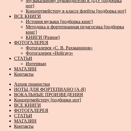
Музыкальному руководителю в ДДУ [подборка
нот]
Концертмейстеру в классе флейты [подборка нот]
ВСЕ КНИГИ
История музыки [подборка книг]
Методика и фортепианная педагогика [подборка
книг]
КНИГИ [Разное]
ФОТОГАЛЕРЕЯ
Фотогалерея «С. В. Рахманинов»
Фотогалерея «Нейгауз»
СТАТЬИ
Интервью
МАГАЗИН
Контакты
Архив пианистки
НОТЫ ДЛЯ ФОРТЕПИАНО [А-Я]
ВОКАЛЬНЫЕ ПРОИЗВЕДЕНИЯ
Концертмейстеру [подборки нот]
ВСЕ КНИГИ
ФОТОГАЛЕРЕЯ
СТАТЬИ
МАГАЗИН
Контакты