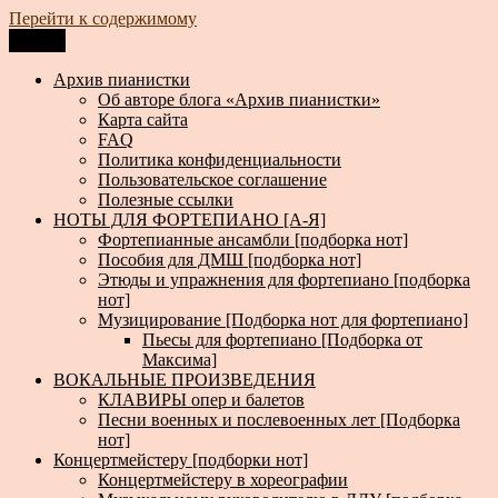
Перейти к содержимому
Меню
Архив пианистки
Всё для пианистов: ноты, книги, музыка, статьи…
Архив пианистки
Об авторе блога «Архив пианистки»
Карта сайта
FAQ
Политика конфиденциальности
Пользовательское соглашение
Полезные ссылки
НОТЫ ДЛЯ ФОРТЕПИАНО [А-Я]
Фортепианные ансамбли [подборка нот]
Пособия для ДМШ [подборка нот]
Этюды и упражнения для фортепиано [подборка
нот]
Музицирование [Подборка нот для фортепиано]
Пьесы для фортепиано [Подборка от
Максима]
ВОКАЛЬНЫЕ ПРОИЗВЕДЕНИЯ
КЛАВИРЫ опер и балетов
Песни военных и послевоенных лет [Подборка
нот]
Концертмейстеру [подборки нот]
Концертмейстеру в хореографии