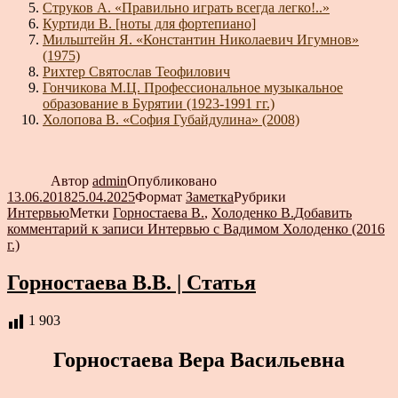
Струков А. «Правильно играть всегда легко!..»
Куртиди В. [ноты для фортепиано]
Мильштейн Я. «Константин Николаевич Игумнов»
(1975)
Рихтер Святослав Теофилович
Гончикова М.Ц. Профессиональное музыкальное
образование в Бурятии (1923-1991 гг.)
Холопова В. «София Губайдулина» (2008)
Автор
admin
Опубликовано
13.06.2018
25.04.2025
Формат
Заметка
Рубрики
Интервью
Метки
Горностаева В.
,
Холоденко В.
Добавить
комментарий
к записи Интервью с Вадимом Холоденко (2016
г.)
Горностаева В.В. | Статья
1 903
Горностаева Вера Васильевна