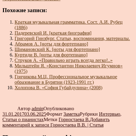
Похожие записи:
Краткая музыкальная грамматика. Сост. А.И. Рубец
(1886)
Падеревский И. [краткая биография]
Григорий Гинзбург. Статьи, воспоминания, материалы.
Абрамов А. [ноты для фортепиано]
Шимановский К. [ноты для фортепиано]
Куртиди В. [ноты для фортепиано]
Струков А. «Правильно играть всегда легко!..»
Мильштейн Я. «Константин Николаевич Игумнов»
(1975)
Гончикова М.Ц. Профессиональное музыкальное
образование в Бурятии (1923-1991 гг.)
Холопова В. «София Губайдулина» (2008)
Автор
admin
Опубликовано
31.01.2017
03.06.2025
Формат
Заметка
Рубрики
Интервью
,
Статьи о пианистах
Метки
Горностаева В.
Добавить
комментарий
к записи Горностаева В.В. | Статья