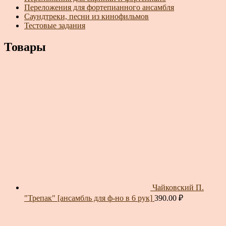
Переложения для фортепианного ансамбля
Саундтреки, песни из кинофильмов
Тестовые задания
Товары
Чайковский П.
"Трепак" [ансамбль для ф-но в 6 рук]
390.00
₽