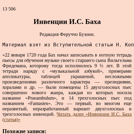
13 506
Инвенции И.С. Баха
Редакция Феруччо Бузони.
Материал взят из Вступительной статьи Н. Коп
«22 января 1720 года Бах начал записывать в нотную тетрадь
пьесы для обучения музыке своего старшего сына Вильгельма
Фридемана, которому тогда исполнилось 9 ½ лет. В этой
тетради наряду с «музыкальной азбукой», примерами
аппликатуры, таблицей украшений, несложными
произведениями различного характера — прелюдиями,
хоралами и др. — были помещены 15 двухголосных пьес
совершенно нового жанра, каждая из которых носила
название «Praeambulum», и 14 трехголосных пьес под
названием «Fantasien». Это — первый, во многом еще
неразвитый, неразработанный вариант двухголосных и
трехголосных инвенций.
Читать далее
«Инвенции И.С. Баха
(статья)»
Похожие записи: