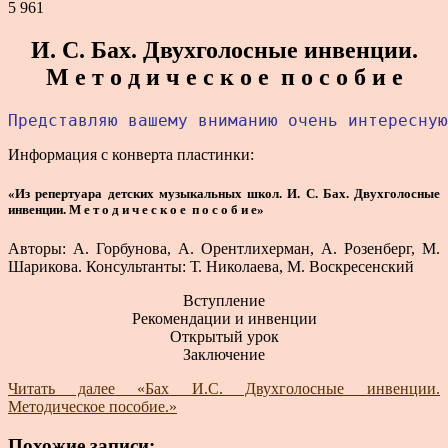
5 961
И. С. Бах. Двухголосные инвенции.
М е т о д и ч е с к о е п о с о б и е
Представляю вашему вниманию очень интересную
Информация с конверта пластинки:
«Из репертуара детских музыкальных школ. И. С. Бах. Двухголосные
инвенции. М е т о д и ч е с к о е п о с о б и е»
Авторы: А. Горбунова, А. Орентлихерман, А. Розенберг, М.
Шарикова. Консультанты: Т. Николаева, М. Воскресенский
Вступление
Рекомендации и инвенции
Открытый урок
Заключение
Читать далее
«Бах И.С. Двухголосные инвенции.
Методическое пособие.»
Похожие записи: