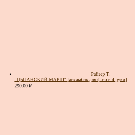
Райзер Т.
"ЦЫГАНСКИЙ МАРШ" [ансамбль для ф-но в 4 руки]
290.00
₽