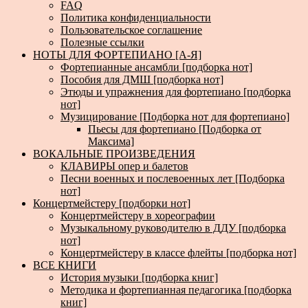
FAQ
Политика конфиденциальности
Пользовательское соглашение
Полезные ссылки
НОТЫ ДЛЯ ФОРТЕПИАНО [А-Я]
Фортепианные ансамбли [подборка нот]
Пособия для ДМШ [подборка нот]
Этюды и упражнения для фортепиано [подборка
нот]
Музицирование [Подборка нот для фортепиано]
Пьесы для фортепиано [Подборка от
Максима]
ВОКАЛЬНЫЕ ПРОИЗВЕДЕНИЯ
КЛАВИРЫ опер и балетов
Песни военных и послевоенных лет [Подборка
нот]
Концертмейстеру [подборки нот]
Концертмейстеру в хореографии
Музыкальному руководителю в ДДУ [подборка
нот]
Концертмейстеру в классе флейты [подборка нот]
ВСЕ КНИГИ
История музыки [подборка книг]
Методика и фортепианная педагогика [подборка
книг]