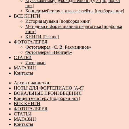
Музыкальному руководителю в ДДУ [подборка
нот]
Концертмейстеру в классе флейты [подборка нот]
ВСЕ КНИГИ
История музыки [подборка книг]
Методика и фортепианная педагогика [подборка
книг]
КНИГИ [Разное]
ФОТОГАЛЕРЕЯ
Фотогалерея «С. В. Рахманинов»
Фотогалерея «Нейгауз»
СТАТЬИ
Интервью
МАГАЗИН
Контакты
Архив пианистки
НОТЫ ДЛЯ ФОРТЕПИАНО [А-Я]
ВОКАЛЬНЫЕ ПРОИЗВЕДЕНИЯ
Концертмейстеру [подборки нот]
ВСЕ КНИГИ
ФОТОГАЛЕРЕЯ
СТАТЬИ
МАГАЗИН
Контакты