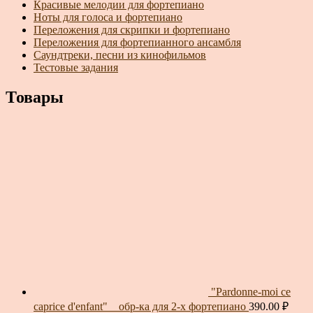
Красивые мелодии для фортепиано
Ноты для голоса и фортепиано
Переложения для скрипки и фортепиано
Переложения для фортепианного ансамбля
Саундтреки, песни из кинофильмов
Тестовые задания
Товары
"Pardonne-moi ce
caprice d'enfant" _ обр-ка для 2-х фортепиано
390.00
₽