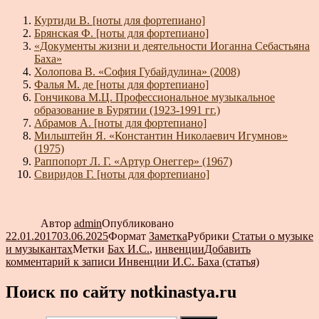
Куртиди В. [ноты для фортепиано]
Брянская Ф. [ноты для фортепиано]
«Документы жизни и деятельности Иоганна Себастьяна
Баха»
Холопова В. «София Губайдулина» (2008)
Фалья М. де [ноты для фортепиано]
Гончикова М.Ц. Профессиональное музыкальное
образование в Бурятии (1923-1991 гг.)
Абрамов А. [ноты для фортепиано]
Мильштейн Я. «Константин Николаевич Игумнов»
(1975)
Раппопорт Л. Г. «Артур Онеггер» (1967)
Свиридов Г. [ноты для фортепиано]
Автор
admin
Опубликовано
22.01.2017
03.06.2025
Формат
Заметка
Рубрики
Статьи о музыке
и музыкантах
Метки
Бах И.С.
,
инвенции
Добавить
комментарий
к записи Инвенции И.С. Баха (статья)
Поиск по сайту notkinastya.ru