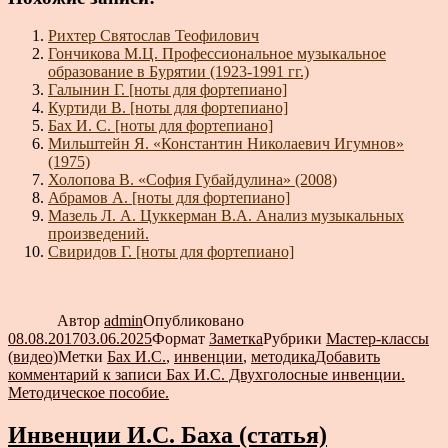
Рихтер Святослав Теофилович
Гончикова М.Ц. Профессиональное музыкальное
образование в Бурятии (1923-1991 гг.)
Галынин Г. [ноты для фортепиано]
Куртиди В. [ноты для фортепиано]
Бах И. С. [ноты для фортепиано]
Мильштейн Я. «Константин Николаевич Игумнов»
(1975)
Холопова В. «София Губайдулина» (2008)
Абрамов А. [ноты для фортепиано]
Мазель Л. А. Цуккерман В.А. Анализ музыкальных
произведений.
Свиридов Г. [ноты для фортепиано]
Автор
admin
Опубликовано
08.08.2017
03.06.2025
Формат
Заметка
Рубрики
Мастер-классы
(видео)
Метки
Бах И.С.
,
инвенции
,
методика
Добавить
комментарий
к записи Бах И.С. Двухголосные инвенции.
Методическое пособие.
Инвенции И.С. Баха (статья)