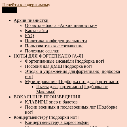
Перейти к содержимому
Меню
Архив пианистки
Всё для пианистов: ноты, книги, музыка, статьи…
Архив пианистки
Об авторе блога «Архив пианистки»
Карта сайта
FAQ
Политика конфиденциальности
Пользовательское соглашение
Полезные ссылки
НОТЫ ДЛЯ ФОРТЕПИАНО [А-Я]
Фортепианные ансамбли [подборка нот]
Пособия для ДМШ [подборка нот]
Этюды и упражнения для фортепиано [подборка
нот]
Музицирование [Подборка нот для фортепиано]
Пьесы для фортепиано [Подборка от
Максима]
ВОКАЛЬНЫЕ ПРОИЗВЕДЕНИЯ
КЛАВИРЫ опер и балетов
Песни военных и послевоенных лет [Подборка
нот]
Концертмейстеру [подборки нот]
Концертмейстеру в хореографии