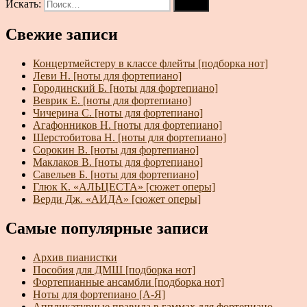
Искать:
Поиск
Свежие записи
Концертмейстеру в классе флейты [подборка нот]
Леви Н. [ноты для фортепиано]
Городинский Б. [ноты для фортепиано]
Веврик Е. [ноты для фортепиано]
Чичерина С. [ноты для фортепиано]
Агафонников Н. [ноты для фортепиано]
Шерстобитова Н. [ноты для фортепиано]
Сорокин В. [ноты для фортепиано]
Маклаков В. [ноты для фортепиано]
Савельев Б. [ноты для фортепиано]
Глюк К. «АЛЬЦЕСТА» [сюжет оперы]
Верди Дж. «АИДА» [сюжет оперы]
Самые популярные записи
Архив пианистки
Пособия для ДМШ [подборка нот]
Фортепианные ансамбли [подборка нот]
Ноты для фортепиано [А-Я]
Аппликатурные правила в гаммах для фортепиано