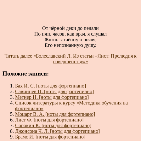
От чёрной деки до педали
По пять часов, как врач, я слушал
Жuзнь затаённую рояля,
Его непознанную душу.
Читать далее
«Болеславский Л. Из статьи «Лист: Прелюдия к
совершенству»»
Похожие записи:
Бах И. С. [ноты для фортепиано]
Савинцев П. [ноты для фортепиано]
Метнер Н. [ноты для фортепиано]
Список литературы к курсу «Методика обучения на
фортепиано»
Моцарт В. А. [ноты для фортепиано]
Лист Ф. [ноты для фортепиано]
Сорокин К. [ноты для фортепиано]
Джонсона Ч. Л. [ноты для фортепиано]
Брамс И. [ноты для фортепиано]