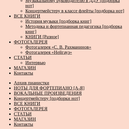
Музыкальному руководителю в ДДУ [подборка
нот]
Концертмейстеру в классе флейты [подборка нот]
ВСЕ КНИГИ
История музыки [подборка книг]
Методика и фортепианная педагогика [подборка
книг]
КНИГИ [Разное]
ФОТОГАЛЕРЕЯ
Фотогалерея «С. В. Рахманинов»
Фотогалерея «Нейгауз»
СТАТЬИ
Интервью
МАГАЗИН
Контакты
Архив пианистки
НОТЫ ДЛЯ ФОРТЕПИАНО [А-Я]
ВОКАЛЬНЫЕ ПРОИЗВЕДЕНИЯ
Концертмейстеру [подборки нот]
ВСЕ КНИГИ
ФОТОГАЛЕРЕЯ
СТАТЬИ
МАГАЗИН
Контакты