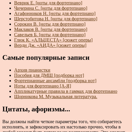
Веврик Е. [ноты для фортепиано]
Чичерина С. [ноты для фортепиано]
Агафонников Н. [ноты для фортепиано]
Шерстобитова Н. [ноты для фортепиано]
Сорокин В. [ноты для фортепиано]
Маклаков В. [ноты для фортепиано]
Савельев Б. [ноты для фортепиано]
Глюк К. «АЛЬЦЕСТА» [сюжет оперы]
Верди Дж. «АИДА» [сюжет оперы]
Самые популярные записи
Архив пианистки
Пособия для ДМШ [подборка нот]
Фортепианные ансамбли [подборка нот]
Ноты для фортепиано [А-Я]
Аппликатурные правила в гаммах для фортепиано
Шорникова М. Музыкальная литература.
Цитаты, афоризмы...
Вы должны найти четкие параметры того, что собираетесь
исполнять, и зафиксировать их настолько прочно, чтобы в