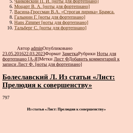
Чайковский П. И. [ноты для фортепиано]
Моцарт В. А. [ноты для фортепиано]
Васина-Гроссман В.А. «Строгая лирика» Брамса.
Галынин Г. [ноты для фортепиано]
Hans Zimmer [ноты для фортепиано]
Тальберг С. [ноты для фортепиано]
Автор
admin
Опубликовано
23.05.2016
22.03.2023
Формат
Заметка
Рубрики
Ноты для
фортепиано [А-Я]
Метки
Лист Ф
Добавить комментарий
к
записи Лист Ф. [ноты для фортепиано]
Болеславский Л. Из статьи «Лист:
Прелюдия к совершенству»
797
Из статьи «Лист: Прелюдия к совершенству»