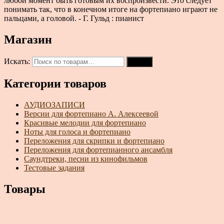
любой момент быть готовым их воспроизвести. Это следует
понимать так, что в конечном итоге на фортепиано играют не
пальцами, а головой. - Г. Гульд : пианист
Магазин
Искать:
Поиск
Категории товаров
АУДИОЗАПИСИ
Версии для фортепиано А. Алексеевой
Красивые мелодии для фортепиано
Ноты для голоса и фортепиано
Переложения для скрипки и фортепиано
Переложения для фортепианного ансамбля
Саундтреки, песни из кинофильмов
Тестовые задания
Товары