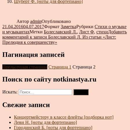
Шуберт Ф. [ноты для фортепиано]
Автор
admin
Опубликовано
21.04.2016
04.07.2017
Формат
Заметка
Рубрики
Стихи о музыке
и музыкантах
Метки
Болеславский Л.
,
Лист Ф
,
стихи
Добавить
комментарий
к записи Болеславский Л. Из статьи «Лист:
Прелюдия к совершенству»
Пагинация записей
Предыдущая страница
Страница
1
Страница
2
Поиск по сайту notkinastya.ru
Искать:
Поиск
Свежие записи
Концертмейстеру в классе флейты [подборка нот]
Леви Н. [ноты для фортепиано]
Городинский Б. [ноты для фортепиано]