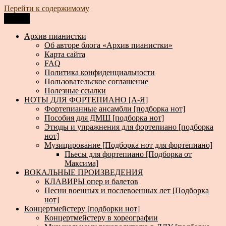
Перейти к содержимому
Меню
Архив пианистки
Всё для пианистов: ноты, книги, музыка, статьи…
Архив пианистки
Об авторе блога «Архив пианистки»
Карта сайта
FAQ
Политика конфиденциальности
Пользовательское соглашение
Полезные ссылки
НОТЫ ДЛЯ ФОРТЕПИАНО [А-Я]
Фортепианные ансамбли [подборка нот]
Пособия для ДМШ [подборка нот]
Этюды и упражнения для фортепиано [подборка
нот]
Музицирование [Подборка нот для фортепиано]
Пьесы для фортепиано [Подборка от
Максима]
ВОКАЛЬНЫЕ ПРОИЗВЕДЕНИЯ
КЛАВИРЫ опер и балетов
Песни военных и послевоенных лет [Подборка
нот]
Концертмейстеру [подборки нот]
Концертмейстеру в хореографии