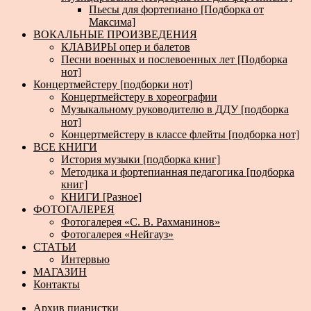
Пьесы для фортепиано [Подборка от
Максима]
ВОКАЛЬНЫЕ ПРОИЗВЕДЕНИЯ
КЛАВИРЫ опер и балетов
Песни военных и послевоенных лет [Подборка
нот]
Концертмейстеру [подборки нот]
Концертмейстеру в хореографии
Музыкальному руководителю в ДДУ [подборка
нот]
Концертмейстеру в классе флейты [подборка нот]
ВСЕ КНИГИ
История музыки [подборка книг]
Методика и фортепианная педагогика [подборка
книг]
КНИГИ [Разное]
ФОТОГАЛЕРЕЯ
Фотогалерея «С. В. Рахманинов»
Фотогалерея «Нейгауз»
СТАТЬИ
Интервью
МАГАЗИН
Контакты
Архив пианистки