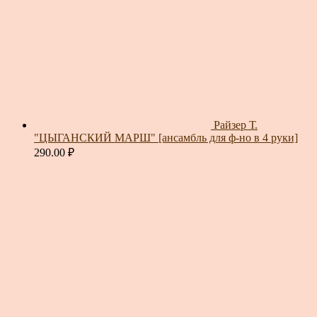
Райзер Т.
"ЦЫГАНСКИЙ МАРШ" [ансамбль для ф-но в 4 руки]
290.00
₽