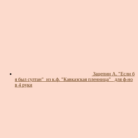
Зацепин А. "Если б
я был султан"_из к.ф. "Кавказская пленница"_ для ф-но
в 4 руки