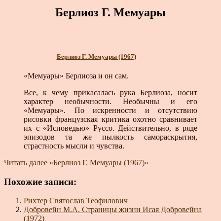
Берлиоз Г. Мемуары
Берлиоз Г. Мемуары (1967)
«Мемуары» Берлиоза и он сам.
Все, к чему прикасалась рука Берлиоза, носит
характер необычности. Необычны и его
«Мемуары». По искренности и отсутствию
рисовки французская критика охотно сравнивает
их с «Исповедью» Руссо. Действительно, в ряде
эпизодов та же пылкость самораскрытия,
страстность мысли и чувства.
Читать далее
«Берлиоз Г. Мемуары (1967)»
Похожие записи:
Рихтер Святослав Теофилович
Добровейн М.А. Страницы жизни Исая Добровейна
(1972)