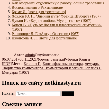
Как оформить студенческую работу: общие требования
Воспоминания о Рахманинове
Брамс И. [ноты для фортепиано]
Хохлов Ю. Н. ‘Зимний путь’ Франца Шуберта (1967)
Лукаш И. «Бедная любовь Мусоргского» (1967)
Конен В. «Путь от Люлли к классической симфонии»
(1967)
Раппопорт Л. Г. «Артур Онеггер» (1967)
Джонсона Ч. Л. [ноты для фортепиано]
Автор
admin
Опубликовано
06.07.2017
08.11.2021
Формат
Заметка
Рубрики
Книги
[PDF]
Метки
Берлиоз Г.
,
Биография композитора
,
мемуары
,
Творчество композитора
1 комментарий
к записи Берлиоз Г.
Мемуары (1967)
Поиск по сайту notkinastya.ru
Искать:
Поиск
Свежие записи