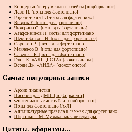
Концертмейстеру в классе флейты [подборка нот]
Леви Н. [ноты для фортепиано]
Городинский Б. [ноты для фортепиано]
Веврик Е. [ноты для фортепиано]
Чичерина С. [ноты для фортепиано]
Агафонников Н. [ноты для фортепиано]
Шерстобитова Н. [ноты для фортепиано]
Сорокин В. [ноты для фортепиано]
Маклаков В. [ноты для фортепиано]
Савельев Б. [ноты для фортепиано]
Глюк К. «АЛЬЦЕСТА» [сюжет оперы]
Верди Дж. «АИДА» [сюжет оперы]
Самые популярные записи
Архив пианистки
Пособия для ДМШ [подборка нот]
Фортепианные ансамбли [подборка нот]
Ноты для фортепиано [А-Я]
Аппликатурные правила в гаммах для фортепиано
Шорникова М. Музыкальная литература.
Цитаты, афоризмы...