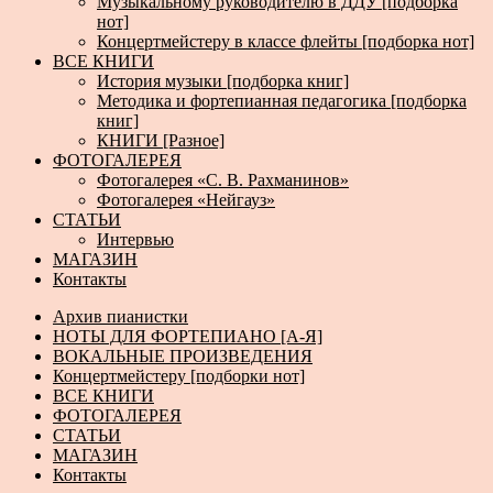
Музыкальному руководителю в ДДУ [подборка
нот]
Концертмейстеру в классе флейты [подборка нот]
ВСЕ КНИГИ
История музыки [подборка книг]
Методика и фортепианная педагогика [подборка
книг]
КНИГИ [Разное]
ФОТОГАЛЕРЕЯ
Фотогалерея «С. В. Рахманинов»
Фотогалерея «Нейгауз»
СТАТЬИ
Интервью
МАГАЗИН
Контакты
Архив пианистки
НОТЫ ДЛЯ ФОРТЕПИАНО [А-Я]
ВОКАЛЬНЫЕ ПРОИЗВЕДЕНИЯ
Концертмейстеру [подборки нот]
ВСЕ КНИГИ
ФОТОГАЛЕРЕЯ
СТАТЬИ
МАГАЗИН
Контакты