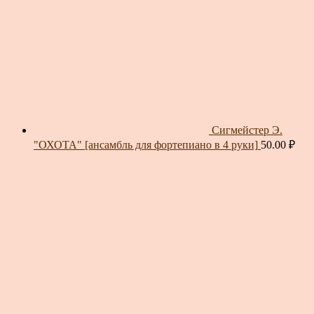
Сигмейстер Э.
"ОХОТА" [ансамбль для фортепиано в 4 руки]
50.00
₽