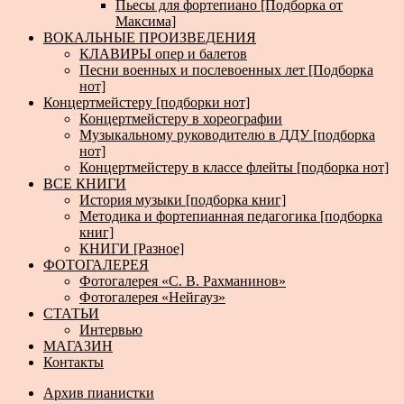
Пьесы для фортепиано [Подборка от
Максима]
ВОКАЛЬНЫЕ ПРОИЗВЕДЕНИЯ
КЛАВИРЫ опер и балетов
Песни военных и послевоенных лет [Подборка
нот]
Концертмейстеру [подборки нот]
Концертмейстеру в хореографии
Музыкальному руководителю в ДДУ [подборка
нот]
Концертмейстеру в классе флейты [подборка нот]
ВСЕ КНИГИ
История музыки [подборка книг]
Методика и фортепианная педагогика [подборка
книг]
КНИГИ [Разное]
ФОТОГАЛЕРЕЯ
Фотогалерея «С. В. Рахманинов»
Фотогалерея «Нейгауз»
СТАТЬИ
Интервью
МАГАЗИН
Контакты
Архив пианистки