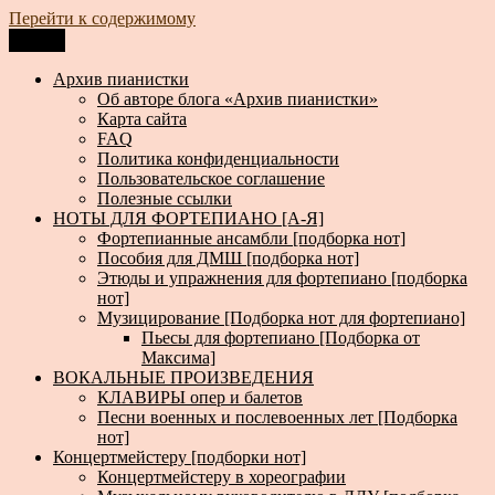
Перейти к содержимому
Меню
Архив пианистки
Всё для пианистов: ноты, книги, музыка, статьи…
Архив пианистки
Об авторе блога «Архив пианистки»
Карта сайта
FAQ
Политика конфиденциальности
Пользовательское соглашение
Полезные ссылки
НОТЫ ДЛЯ ФОРТЕПИАНО [А-Я]
Фортепианные ансамбли [подборка нот]
Пособия для ДМШ [подборка нот]
Этюды и упражнения для фортепиано [подборка
нот]
Музицирование [Подборка нот для фортепиано]
Пьесы для фортепиано [Подборка от
Максима]
ВОКАЛЬНЫЕ ПРОИЗВЕДЕНИЯ
КЛАВИРЫ опер и балетов
Песни военных и послевоенных лет [Подборка
нот]
Концертмейстеру [подборки нот]
Концертмейстеру в хореографии