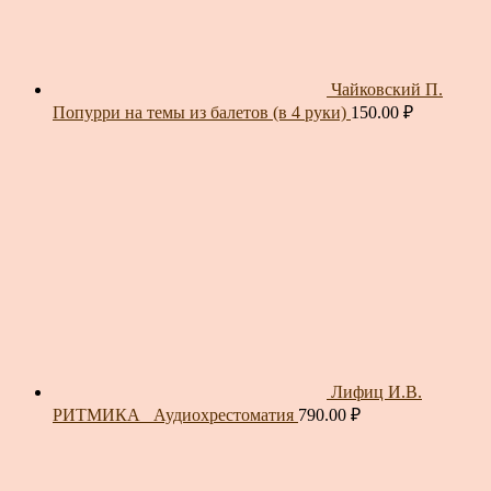
Чайковский П.
Попурри на темы из балетов (в 4 руки)
150.00
₽
Лифиц И.В.
РИТМИКА_ Аудиохрестоматия
790.00
₽