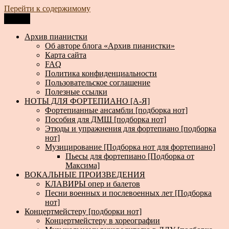
Перейти к содержимому
Меню
Архив пианистки
Всё для пианистов: ноты, книги, музыка, статьи…
Архив пианистки
Об авторе блога «Архив пианистки»
Карта сайта
FAQ
Политика конфиденциальности
Пользовательское соглашение
Полезные ссылки
НОТЫ ДЛЯ ФОРТЕПИАНО [А-Я]
Фортепианные ансамбли [подборка нот]
Пособия для ДМШ [подборка нот]
Этюды и упражнения для фортепиано [подборка
нот]
Музицирование [Подборка нот для фортепиано]
Пьесы для фортепиано [Подборка от
Максима]
ВОКАЛЬНЫЕ ПРОИЗВЕДЕНИЯ
КЛАВИРЫ опер и балетов
Песни военных и послевоенных лет [Подборка
нот]
Концертмейстеру [подборки нот]
Концертмейстеру в хореографии