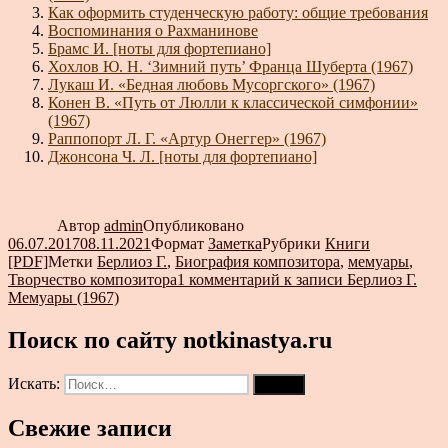
Как оформить студенческую работу: общие требования
Воспоминания о Рахманинове
Брамс И. [ноты для фортепиано]
Хохлов Ю. Н. ‘Зимний путь’ Франца Шуберта (1967)
Лукаш И. «Бедная любовь Мусоргского» (1967)
Конен В. «Путь от Люлли к классической симфонии»
(1967)
Раппопорт Л. Г. «Артур Онеггер» (1967)
Джонсона Ч. Л. [ноты для фортепиано]
Автор
admin
Опубликовано
06.07.2017
08.11.2021
Формат
Заметка
Рубрики
Книги
[PDF]
Метки
Берлиоз Г.
,
Биография композитора
,
мемуары
,
Творчество композитора
1 комментарий
к записи Берлиоз Г.
Мемуары (1967)
Поиск по сайту notkinastya.ru
Искать:
Поиск
Свежие записи