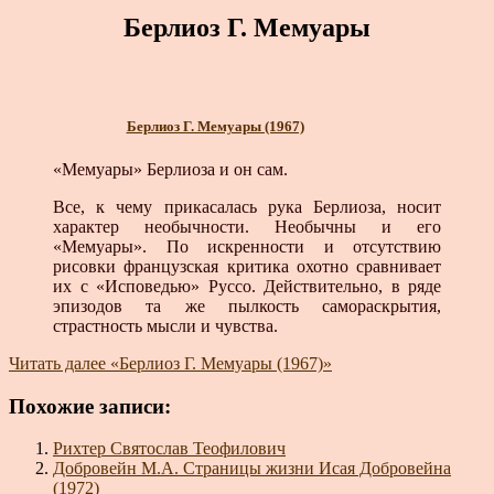
Берлиоз Г. Мемуары
Берлиоз Г. Мемуары (1967)
«Мемуары» Берлиоза и он сам.
Все, к чему прикасалась рука Берлиоза, носит
характер необычности. Необычны и его
«Мемуары». По искренности и отсутствию
рисовки французская критика охотно сравнивает
их с «Исповедью» Руссо. Действительно, в ряде
эпизодов та же пылкость самораскрытия,
страстность мысли и чувства.
Читать далее
«Берлиоз Г. Мемуары (1967)»
Похожие записи:
Рихтер Святослав Теофилович
Добровейн М.А. Страницы жизни Исая Добровейна
(1972)