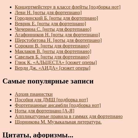
Концертмейстеру в классе флейты [подборка нот]
Леви Н. [ноты для фортепиано]
Городинский Б. [ноты для фортепиано]
Веврик Е. [ноты для фортепиано]
Чичерина С. [ноты для фортепиано]
Агафонников Н. [ноты для фортепиано]
Шерстобитова Н. [ноты для фортепиано]
Сорокин В. [ноты для фортепиано]
Маклаков В. [ноты для фортепиано]
Савельев Б. [ноты для фортепиано]
Глюк К. «АЛЬЦЕСТА» [сюжет оперы]
Верди Дж. «АИДА» [сюжет оперы]
Самые популярные записи
Архив пианистки
Пособия для ДМШ [подборка нот]
Фортепианные ансамбли [подборка нот]
Ноты для фортепиано [А-Я]
Аппликатурные правила в гаммах для фортепиано
Шорникова М. Музыкальная литература.
Цитаты, афоризмы...