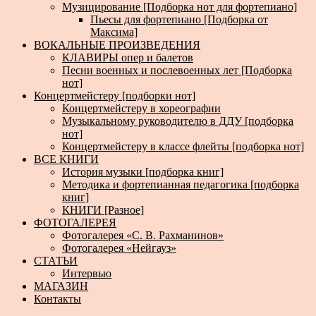
Музицирование [Подборка нот для фортепиано]
Пьесы для фортепиано [Подборка от
Максима]
ВОКАЛЬНЫЕ ПРОИЗВЕДЕНИЯ
КЛАВИРЫ опер и балетов
Песни военных и послевоенных лет [Подборка
нот]
Концертмейстеру [подборки нот]
Концертмейстеру в хореографии
Музыкальному руководителю в ДДУ [подборка
нот]
Концертмейстеру в классе флейты [подборка нот]
ВСЕ КНИГИ
История музыки [подборка книг]
Методика и фортепианная педагогика [подборка
книг]
КНИГИ [Разное]
ФОТОГАЛЕРЕЯ
Фотогалерея «С. В. Рахманинов»
Фотогалерея «Нейгауз»
СТАТЬИ
Интервью
МАГАЗИН
Контакты