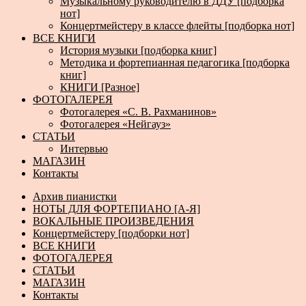
Музыкальному руководителю в ДДУ [подборка
нот]
Концертмейстеру в классе флейты [подборка нот]
ВСЕ КНИГИ
История музыки [подборка книг]
Методика и фортепианная педагогика [подборка
книг]
КНИГИ [Разное]
ФОТОГАЛЕРЕЯ
Фотогалерея «С. В. Рахманинов»
Фотогалерея «Нейгауз»
СТАТЬИ
Интервью
МАГАЗИН
Контакты
Архив пианистки
НОТЫ ДЛЯ ФОРТЕПИАНО [А-Я]
ВОКАЛЬНЫЕ ПРОИЗВЕДЕНИЯ
Концертмейстеру [подборки нот]
ВСЕ КНИГИ
ФОТОГАЛЕРЕЯ
СТАТЬИ
МАГАЗИН
Контакты