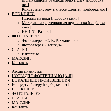
Музыкальному руководителю в ДДУ [подборка
нот]
Концертмейстеру в классе флейты [подборка нот]
ВСЕ КНИГИ
История музыки [подборка книг]
Методика и фортепианная педагогика [подборка
книг]
КНИГИ [Разное]
ФОТОГАЛЕРЕЯ
Фотогалерея «С. В. Рахманинов»
Фотогалерея «Нейгауз»
СТАТЬИ
Интервью
МАГАЗИН
Контакты
Архив пианистки
НОТЫ ДЛЯ ФОРТЕПИАНО [А-Я]
ВОКАЛЬНЫЕ ПРОИЗВЕДЕНИЯ
Концертмейстеру [подборки нот]
ВСЕ КНИГИ
ФОТОГАЛЕРЕЯ
СТАТЬИ
МАГАЗИН
Контакты