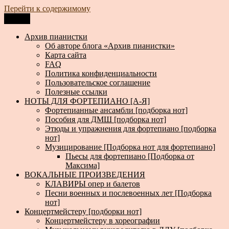
Перейти к содержимому
Меню
Архив пианистки
Всё для пианистов: ноты, книги, музыка, статьи…
Архив пианистки
Об авторе блога «Архив пианистки»
Карта сайта
FAQ
Политика конфиденциальности
Пользовательское соглашение
Полезные ссылки
НОТЫ ДЛЯ ФОРТЕПИАНО [А-Я]
Фортепианные ансамбли [подборка нот]
Пособия для ДМШ [подборка нот]
Этюды и упражнения для фортепиано [подборка
нот]
Музицирование [Подборка нот для фортепиано]
Пьесы для фортепиано [Подборка от
Максима]
ВОКАЛЬНЫЕ ПРОИЗВЕДЕНИЯ
КЛАВИРЫ опер и балетов
Песни военных и послевоенных лет [Подборка
нот]
Концертмейстеру [подборки нот]
Концертмейстеру в хореографии