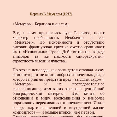
Берлиоз Г. Мемуары (1967)
«Мемуары» Берлиоза и он сам.
Все, к чему прикасалась рука Берлиоза, носит
характер необычности. Необычны и его
«Мемуары». По искренности и отсутствию
рисовки французская критика охотно сравнивает
их с «Исповедью» Руссо. Действительно, в ряде
эпизодов та же пылкость самораскрытия,
страстность мысли и чувства.
Но это не исповедь, как засвидетельствовал и сам
композитор, и не книга добрых и почетных дел, с
которой приятно предстать пред «высшим судом».
«Мемуары» и не последовательное
жизнеописание, хотя в них заключен ценнейший
биографический материал. Это книга об
отношении к миру, воспоминания о наиболее
поразивших переживаниях и впечатлениях. Иначе
говоря, картина внешней и внутренней жизни
композитора — и больше второй, чем первой.
Отсюда неожиданные, казалось бы, пропуски,