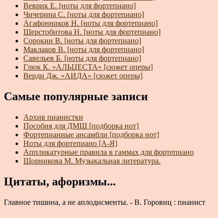
Веврик Е. [ноты для фортепиано]
Чичерина С. [ноты для фортепиано]
Агафонников Н. [ноты для фортепиано]
Шерстобитова Н. [ноты для фортепиано]
Сорокин В. [ноты для фортепиано]
Маклаков В. [ноты для фортепиано]
Савельев Б. [ноты для фортепиано]
Глюк К. «АЛЬЦЕСТА» [сюжет оперы]
Верди Дж. «АИДА» [сюжет оперы]
Самые популярные записи
Архив пианистки
Пособия для ДМШ [подборка нот]
Фортепианные ансамбли [подборка нот]
Ноты для фортепиано [А-Я]
Аппликатурные правила в гаммах для фортепиано
Шорникова М. Музыкальная литература.
Цитаты, афоризмы...
Главное тишина, а не аплодисменты. - В. Горовиц : пианист