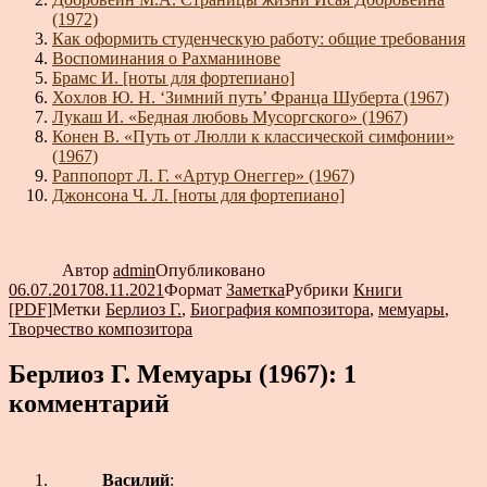
(1972)
Как оформить студенческую работу: общие требования
Воспоминания о Рахманинове
Брамс И. [ноты для фортепиано]
Хохлов Ю. Н. ‘Зимний путь’ Франца Шуберта (1967)
Лукаш И. «Бедная любовь Мусоргского» (1967)
Конен В. «Путь от Люлли к классической симфонии»
(1967)
Раппопорт Л. Г. «Артур Онеггер» (1967)
Джонсона Ч. Л. [ноты для фортепиано]
Автор
admin
Опубликовано
06.07.2017
08.11.2021
Формат
Заметка
Рубрики
Книги
[PDF]
Метки
Берлиоз Г.
,
Биография композитора
,
мемуары
,
Творчество композитора
Берлиоз Г. Мемуары (1967): 1
комментарий
Василий
: