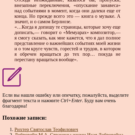
внезапные переключения, «опускание занавеса»
над событиями в момент, когда они далеки еще от
конца. Но прежде всего это — книга о музыке. А
значит, и о самом Берлиозе.
«…Когда я допишу те страницы, которые хочу еще
дописать,— говорит о «Мемуарах» композитор,—
я смогу сказать, как мне кажется, что я дал полное
представление о важнейших событиях моей жизни
и о том круге чувств, горестей и трудов, в котором
я обречен вращаться до тех пор… покуда не
перестану вращаться вообще».
Если вы нашли ошибку или опечатку, пожалуйста, выделите
фрагмент текста и нажмите
Ctrl+Enter
. Буду вам очень
благодарна!
Похожие записи:
Рихтер Святослав Теофилович
Добровейн М.А. Страницы жизни Исая Добровейна