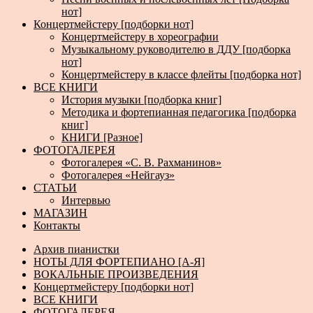
нот]
Концертмейстеру [подборки нот]
Концертмейстеру в хореографии
Музыкальному руководителю в ДДУ [подборка
нот]
Концертмейстеру в классе флейты [подборка нот]
ВСЕ КНИГИ
История музыки [подборка книг]
Методика и фортепианная педагогика [подборка
книг]
КНИГИ [Разное]
ФОТОГАЛЕРЕЯ
Фотогалерея «С. В. Рахманинов»
Фотогалерея «Нейгауз»
СТАТЬИ
Интервью
МАГАЗИН
Контакты
Архив пианистки
НОТЫ ДЛЯ ФОРТЕПИАНО [А-Я]
ВОКАЛЬНЫЕ ПРОИЗВЕДЕНИЯ
Концертмейстеру [подборки нот]
ВСЕ КНИГИ
ФОТОГАЛЕРЕЯ