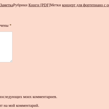
Заметка
Рубрики
Книги [PDF]
Метки
концерт для фортепиано с 
ечены
*
ля последующих моих комментариев.
ит на мой комментарий.