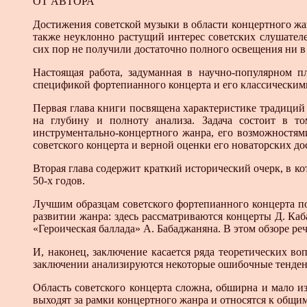
ОТ АВТОРА
Достижения советской музыки в области концертного жа
также неуклонно растущий интерес советских слушателе
сих пор не получили достаточно полного освещения ни в
Настоящая работа, задуманная в научно-популярном п
спецификой фортепианного концерта и его классическими
Первая глава книги посвящена характеристике традиций 
на глубину и полноту анализа. Задача состоит в то
инструментально-концертного жанра, его возможностям
советского концерта и верной оценки его новаторских д
Вторая глава содержит краткий исторический очерк, в к
50-х годов.
Лучшим образцам советского фортепианного концерта по
развитии жанра: здесь рассматриваются концерты Д. Каб
«Героическая баллада» А. Бабаджаняна. В этом обзоре реч
И, наконец, заключение касается ряда теоретических в
заключении анализируются некоторые ошибочные тенденц
Область советского концерта сложна, обширна и мало и
выходят за рамки концертного жанра и относятся к общи