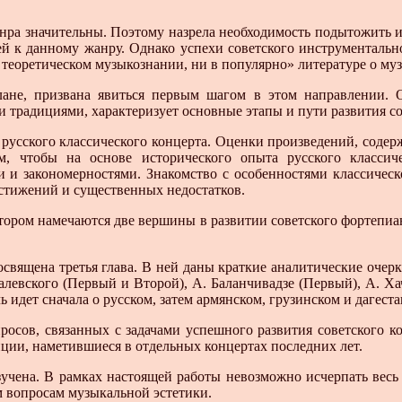
нра значительны. Поэтому назрела необходимость подытожить и
й к данному жанру. Однако успехи советского инструментальн
 теоретическом музыкознании, ни в популярно» литературе о му
лане, призвана явиться первым шагом в этом направлении. 
 традициями, характеризует основные этапы и пути развития со
русского классического концерта. Оценки произведений, содержа
м, чтобы на основе исторического опыта русского классич
и и закономерностями. Знакомство с особенностями классическ
остижений и существенных недостатков.
отором намечаются две вершины в развитии советского фортепиа
священа третья глава. В ней даны краткие аналитические очер
алевского (Первый и Второй), А. Баланчивадзе (Первый), А. Хач
ь идет сначала о русском, затем армянском, грузинском и дагест
опросов, связанных с задачами успешного развития советского
ии, наметившиеся в отдельных концертах последних лет.
зучена. В рамках настоящей работы невозможно исчерпать весь 
м вопросам музыкальной эстетики.