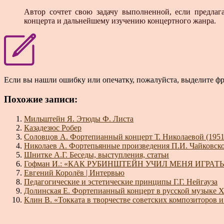
Автор сочтет свою задачу выполненной, если предлаг
концерта и дальнейшему изучению концертного жанра.
Если вы нашли ошибку или опечатку, пожалуйста, выделите ф
Похожие записи:
Мильштейн Я. Этюды Ф. Листа
Казадезюс Робер
Соловцов А. Фортепианный концерт Т. Николаевой (1951
Николаев А. Фортепьянные произведения П.И. Чайковск
Шнитке А.Г. Беседы, выступления, статьи
Гофман И.: «КАК РУБИНШТЕЙН УЧИЛ МЕНЯ ИГРАТЬ
Евгений Королёв | Интервью
Педагогические и эстетические принципы Г.Г. Нейгауза
Долинская Е. Фортепианный концерт в русской музыке 
Клин В. «Токката в творчестве советских композиторов 