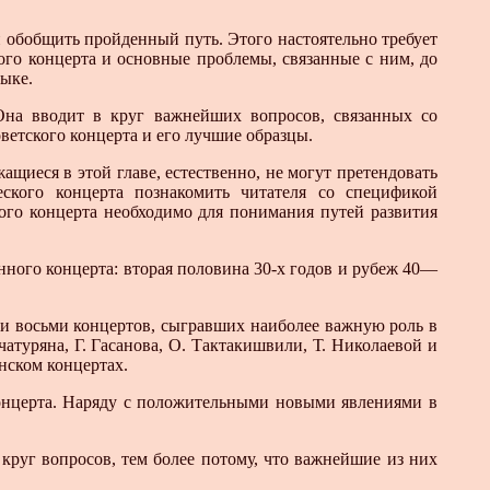
 обобщить пройденный путь. Этого настоятельно требует
ого концерта и основные проблемы, связанные с ним, до
зыке.
Она вводит в круг важнейших вопросов, связанных со
ветского концерта и его лучшие образцы.
щиеся в этой главе, естественно, не могут претендовать
еского концерта познакомить читателя со спецификой
ого концерта необходимо для понимания путей развития
нного концерта: вторая половина 30-х годов и рубеж 40—
ки восьми концертов, сыгравших наиболее важную роль в
атуряна, Г. Гасанова, О. Тактакишвили, Т. Николаевой и
анском концертах.
 концерта. Наряду с положительными новыми явлениями в
круг вопросов, тем более потому, что важнейшие из них