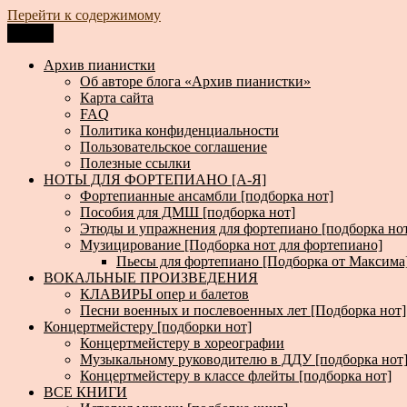
Перейти к содержимому
Меню
Архив пианистки
Всё для пианистов: ноты, книги, музыка, статьи…
Архив пианистки
Об авторе блога «Архив пианистки»
Карта сайта
FAQ
Политика конфиденциальности
Пользовательское соглашение
Полезные ссылки
НОТЫ ДЛЯ ФОРТЕПИАНО [А-Я]
Фортепианные ансамбли [подборка нот]
Пособия для ДМШ [подборка нот]
Этюды и упражнения для фортепиано [подборка но
Музицирование [Подборка нот для фортепиано]
Пьесы для фортепиано [Подборка от Максима
ВОКАЛЬНЫЕ ПРОИЗВЕДЕНИЯ
КЛАВИРЫ опер и балетов
Песни военных и послевоенных лет [Подборка нот]
Концертмейстеру [подборки нот]
Концертмейстеру в хореографии
Музыкальному руководителю в ДДУ [подборка нот
Концертмейстеру в классе флейты [подборка нот]
ВСЕ КНИГИ