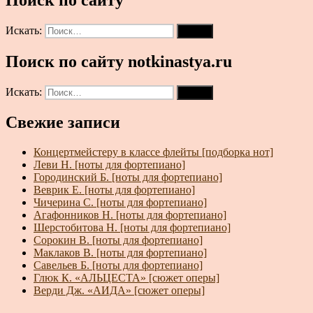
Искать:
Поиск
Поиск по сайту notkinastya.ru
Искать:
Поиск
Свежие записи
Концертмейстеру в классе флейты [подборка нот]
Леви Н. [ноты для фортепиано]
Городинский Б. [ноты для фортепиано]
Веврик Е. [ноты для фортепиано]
Чичерина С. [ноты для фортепиано]
Агафонников Н. [ноты для фортепиано]
Шерстобитова Н. [ноты для фортепиано]
Сорокин В. [ноты для фортепиано]
Маклаков В. [ноты для фортепиано]
Савельев Б. [ноты для фортепиано]
Глюк К. «АЛЬЦЕСТА» [сюжет оперы]
Верди Дж. «АИДА» [сюжет оперы]