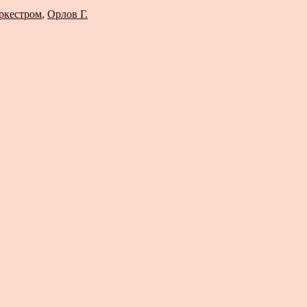
оркестром
,
Орлов Г.