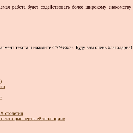
аемая работа будет содействовать более широкому знакомству
рагмент текста и нажмите
Ctrl+Enter
. Буду вам очень благодарна!
)
ого
»
XX столетия
и некоторые черты её эволюции»