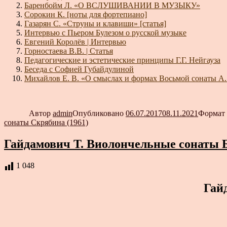
Баренбойм Л. «О ВСЛУШИВАНИИ В МУЗЫКУ»
Сорокин К. [ноты для фортепиано]
Газарян С. «Струны и клавиши» [статья]
Интервью с Пьером Булезом о русской музыке
Евгений Королёв | Интервью
Горностаева В.В. | Статья
Педагогические и эстетические принципы Г.Г. Нейгауза
Беседа с Софией Губайдулиной
Михайлов Е. В. «О смыслах и формах Восьмой сонаты А.
Автор
admin
Опубликовано
06.07.2017
08.11.2021
Формат
сонаты Скрябина (1961)
Гайдамович Т. Виолончельные сонаты Б
1 048
Гай