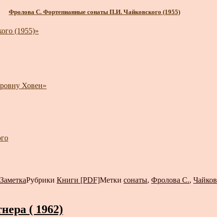
Фролова С. Фортепианные сонаты П.И. Чайковского (1955)
ого (1955)»
тровну Ховен»
ого
Заметка
Рубрики
Книги [PDF]
Метки
сонаты
,
Фролова С.
,
Чайков
ера ( 1962)