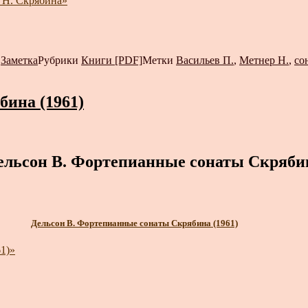
 Н. Скрябина»
т
Заметка
Рубрики
Книги [PDF]
Метки
Васильев П.
,
Метнер Н.
,
со
ина (1961)
ельсон В. Фортепианные сонаты Скряби
Дельсон В. Фортепианные сонаты Скрябина (1961)
1)»