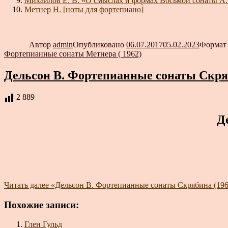
Михайлов Е. В. «О смыслах и формах Восьмой сонаты А.
Метнер Н. [ноты для фортепиано]
Автор
admin
Опубликовано
06.07.2017
05.02.2023
Форма
Фортепианные сонаты Метнера ( 1962)
Дельсон В. Фортепианные сонаты Скряб
2 889
Д
Читать далее
«Дельсон В. Фортепианные сонаты Скрябина (196
Похожие записи:
Глен Гульд