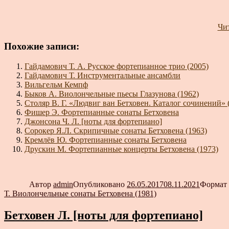
Чит
Похожие записи:
Гайдамович Т. А. Русское фортепианное трио (2005)
Гайдамович Т. Инструментальные ансамбли
Вильгельм Кемпф
Быков А. Виолончельные пьесы Глазунова (1962)
Столяр В. Г. «Людвиг ван Бетховен. Каталог сочинений» 
Фишер Э. Фортепианные сонаты Бетховена
Джонсона Ч. Л. [ноты для фортепиано]
Сорокер Я.Л. Скрипичные сонаты Бетховена (1963)
Кремлёв Ю. Фортепианные сонаты Бетховена
Друскин М. Фортепианные концерты Бетховена (1973)
Автор
admin
Опубликовано
26.05.2017
08.11.2021
Формат
Т. Виолончельные сонаты Бетховена (1981)
Бетховен Л. [ноты для фортепиано]