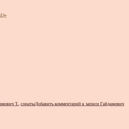
1)»
амович Т.
,
сонаты
Добавить комментарий
к записи Гайдамович