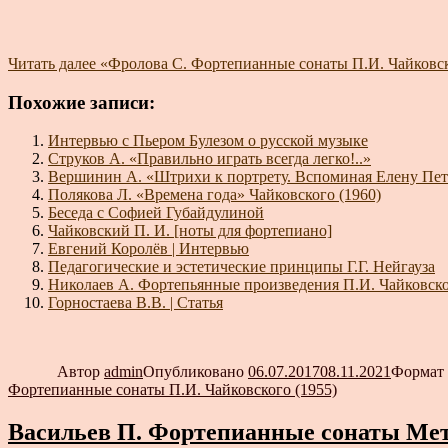
Читать далее
«Фролова С. Фортепианные сонаты П.И. Чайковск
Похожие записи:
Интервью с Пьером Булезом о русской музыке
Струков А. «Правильно играть всегда легко!..»
Вершинин А. «Штрихи к портрету. Вспоминая Елену Пе
Полякова Л. «Времена года» Чайковского (1960)
Беседа с Софией Губайдулиной
Чайковский П. И. [ноты для фортепиано]
Евгений Королёв | Интервью
Педагогические и эстетические принципы Г.Г. Нейгауза
Николаев А. Фортепьянные произведения П.И. Чайковск
Горностаева В.В. | Статья
Автор
admin
Опубликовано
06.07.2017
08.11.2021
Формат
Фортепианные сонаты П.И. Чайковского (1955)
Васильев П. Фортепианные сонаты Метн