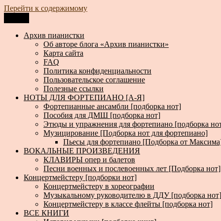
Перейти к содержимому
Меню
Архив пианистки
Всё для пианистов: ноты, книги, музыка, статьи…
Архив пианистки
Об авторе блога «Архив пианистки»
Карта сайта
FAQ
Политика конфиденциальности
Пользовательское соглашение
Полезные ссылки
НОТЫ ДЛЯ ФОРТЕПИАНО [А-Я]
Фортепианные ансамбли [подборка нот]
Пособия для ДМШ [подборка нот]
Этюды и упражнения для фортепиано [подборка но
Музицирование [Подборка нот для фортепиано]
Пьесы для фортепиано [Подборка от Максима
ВОКАЛЬНЫЕ ПРОИЗВЕДЕНИЯ
КЛАВИРЫ опер и балетов
Песни военных и послевоенных лет [Подборка нот]
Концертмейстеру [подборки нот]
Концертмейстеру в хореографии
Музыкальному руководителю в ДДУ [подборка нот
Концертмейстеру в классе флейты [подборка нот]
ВСЕ КНИГИ