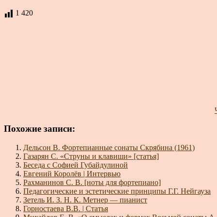
1 420
Похожие записи:
Дельсон В. Фортепианные сонаты Скрябина (1961)
Газарян С. «Струны и клавиши» [статья]
Беседа с Софией Губайдулиной
Евгений Королёв | Интервью
Рахманинов С. В. [ноты для фортепиано]
Педагогические и эстетические принципы Г.Г. Нейгауза
Зетель И. З. Н. К. Метнер — пианист
Горностаева В.В. | Статья