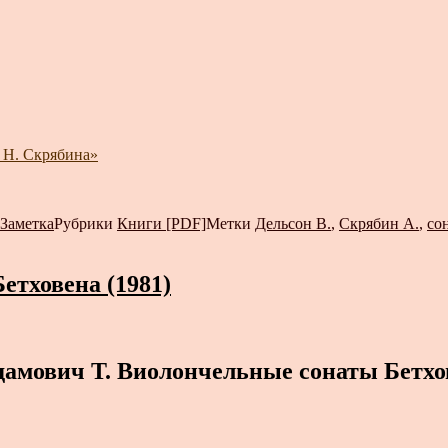
 Н. Скрябина»
Заметка
Рубрики
Книги [PDF]
Метки
Дельсон В.
,
Скрябин А.
,
со
етховена (1981)
дамович Т. Виолончельные сонаты Бетхо