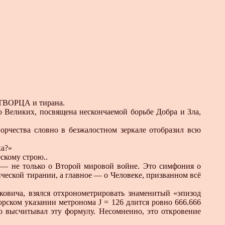
 TBOРЦА и тирана.
о Великих, посвящена нескончаемой борьбе Добра и Зла,
рчества словно в безжалостном зеркале отобразил всю
ха?»
скому строю..
 — не только о Второй мировой войне. Это симфония о
ической тирании, а главное — о Человеке, призванном всё
овича, взялся отхронометрировать знаменитый «эпизод
орском указании метронома J = 126 длится ровно 666.666
о высчитывал эту формулу. Несомненно, это откровение