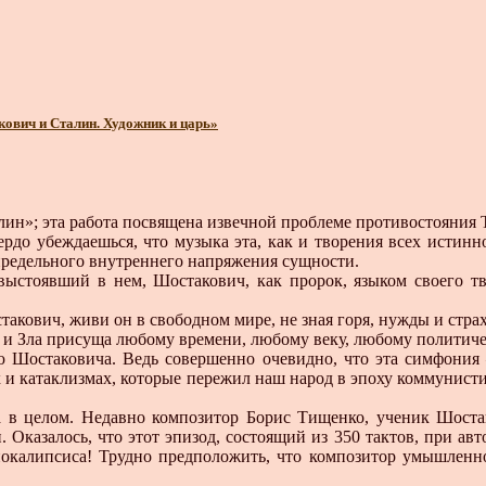
ович и Сталин. Художник и царь»
лин»; эта работа посвящена извечной проблеме противостояния
рдо убеждаешься, что музыка эта, как и творения всех истинн
предельного внутреннего напряжения сущности.
тоявший в нем, Шостакович, как пророк, языком своего тво
акович, живи он в свободном мире, не зная горя, нужды и стра
и Зла присуща любому времени, любому веку, любому политиче
 Шостаковича. Ведь совершенно очевидно, что эта симфония
иях и катаклизмах, которые пережил наш народ в эпоху коммунист
а в целом. Недавно композитор Борис Тищенко, ученик Шостак
Оказалось, что этот эпизод, состоящий из 350 тактов, при авт
Апокалипсиса! Трудно предположить, что композитор умышленн