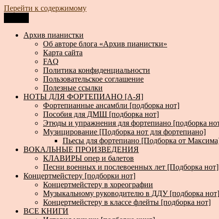
Перейти к содержимому
Меню
Архив пианистки
Всё для пианистов: ноты, книги, музыка, статьи…
Архив пианистки
Об авторе блога «Архив пианистки»
Карта сайта
FAQ
Политика конфиденциальности
Пользовательское соглашение
Полезные ссылки
НОТЫ ДЛЯ ФОРТЕПИАНО [А-Я]
Фортепианные ансамбли [подборка нот]
Пособия для ДМШ [подборка нот]
Этюды и упражнения для фортепиано [подборка но
Музицирование [Подборка нот для фортепиано]
Пьесы для фортепиано [Подборка от Максима
ВОКАЛЬНЫЕ ПРОИЗВЕДЕНИЯ
КЛАВИРЫ опер и балетов
Песни военных и послевоенных лет [Подборка нот]
Концертмейстеру [подборки нот]
Концертмейстеру в хореографии
Музыкальному руководителю в ДДУ [подборка нот
Концертмейстеру в классе флейты [подборка нот]
ВСЕ КНИГИ