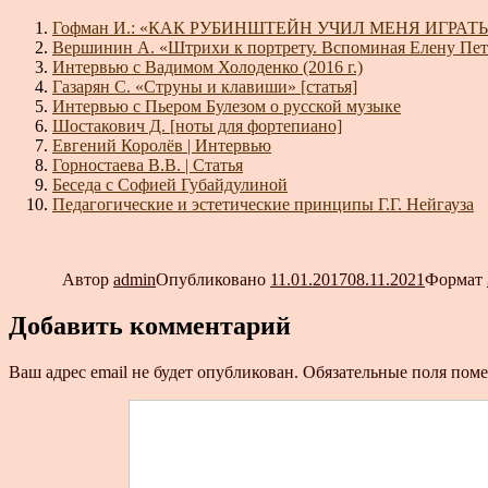
Гофман И.: «КАК РУБИНШТЕЙН УЧИЛ МЕНЯ ИГРАТЬ
Вершинин А. «Штрихи к портрету. Вспоминая Елену Пе
Интервью с Вадимом Холоденко (2016 г.)
Газарян С. «Струны и клавиши» [статья]
Интервью с Пьером Булезом о русской музыке
Шостакович Д. [ноты для фортепиано]
Евгений Королёв | Интервью
Горностаева В.В. | Статья
Беседа с Софией Губайдулиной
Педагогические и эстетические принципы Г.Г. Нейгауза
Автор
admin
Опубликовано
11.01.2017
08.11.2021
Формат
Добавить комментарий
Ваш адрес email не будет опубликован.
Обязательные поля пом