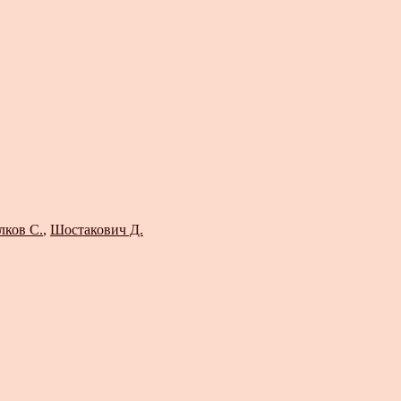
лков С.
,
Шостакович Д.