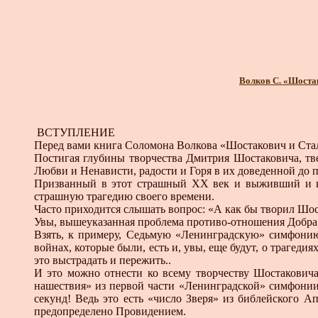
Волков С. «Шостак
ВСТУПЛЕНИЕ
Перед вами книга Соломона Волкова «Шостакович и Ста
Постигая глубины творчества Дмитрия Шостаковича, тве
Любви и Ненависти, радости и Горя в их доведенной до 
Призванный в этот страшный XX век и выживший и выс
страшную трагедию своего времени.
Часто приходится слышать вопрос: «А как бы творил Шост
Увы, вышеуказанная проблема противо-отношения Добра 
Взять, к примеру, Седьмую «Ленинградскую» симфонию
войнах, которые были, есть и, увы, еще будут, о трагед
это выстрадать и пережить..
И это можно отнести ко всему творчеству Шостакович
нашествия» из первой части «Ленинградской» симфонии. 
секунд! Ведь это есть «число Зверя» из библейского 
предопределено Провидением.