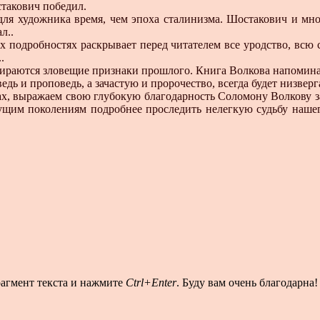
такович победил.
е для художника время, чем эпоха сталинизма. Шостакович и м
л..
подробностях раскрывает перед читателем все уродство, всю с
.
тираются зловещие признаки прошлого. Книга Волкова напомина
едь и проповедь, а зачастую и пророчество, всегда будет низвер
х, выражаем свою глубокую благодарность Соломону Волкову за
щим поколениям подробнее проследить нелегкую судьбу нашего
рагмент текста и нажмите
Ctrl+Enter
. Буду вам очень благодарна!