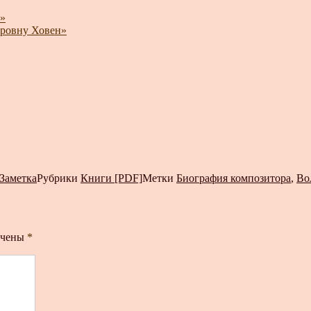
»
тровну Ховен»
Заметка
Рубрики
Книги [PDF]
Метки
Биография композитора
,
Во
ечены
*