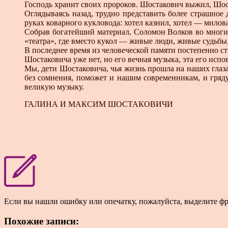
Господь хранит своих пророков. Шостакович выжил, Шос
Оглядываясь назад, трудно представить более страшно
руках коварного кукловода: хотел казнил, хотел — милова
Собрав богатейший материал, Соломон Волков во многих 
«театра», где вместо кукол — живые люди, живые судьбы.
В последнее время из человеческой памяти постепенно с
Шостаковича уже нет, но его вечная музыка, эта его испов
Мы, дети Шостаковича, чья жизнь прошла на наших глаза
без сомнения, поможет и нашим современникам, и гряду
великую музыку.
ГАЛИНА И МАКСИМ ШОСТАКОВИЧИ
Если вы нашли ошибку или опечатку, пожалуйста, выделите ф
Похожие записи: