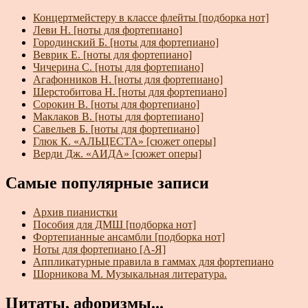
Концертмейстеру в классе флейты [подборка нот]
Леви Н. [ноты для фортепиано]
Городинский Б. [ноты для фортепиано]
Веврик Е. [ноты для фортепиано]
Чичерина С. [ноты для фортепиано]
Агафонников Н. [ноты для фортепиано]
Шерстобитова Н. [ноты для фортепиано]
Сорокин В. [ноты для фортепиано]
Маклаков В. [ноты для фортепиано]
Савельев Б. [ноты для фортепиано]
Глюк К. «АЛЬЦЕСТА» [сюжет оперы]
Верди Дж. «АИДА» [сюжет оперы]
Самые популярные записи
Архив пианистки
Пособия для ДМШ [подборка нот]
Фортепианные ансамбли [подборка нот]
Ноты для фортепиано [А-Я]
Аппликатурные правила в гаммах для фортепиано
Шорникова М. Музыкальная литература.
Цитаты, афоризмы...