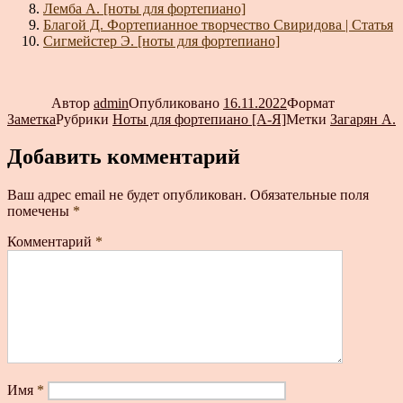
Лемба А. [ноты для фортепиано]
Благой Д. Фортепианное творчество Свиридова | Статья
Сигмейстер Э. [ноты для фортепиано]
Автор
admin
Опубликовано
16.11.2022
Формат
Заметка
Рубрики
Ноты для фортепиано [А-Я]
Метки
Загарян А.
Добавить комментарий
Ваш адрес email не будет опубликован.
Обязательные поля
помечены
*
Комментарий
*
Имя
*