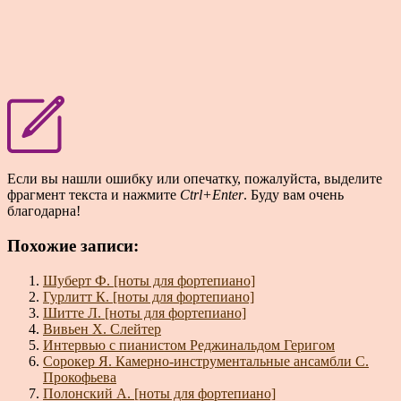
Если вы нашли ошибку или опечатку, пожалуйста, выделите
фрагмент текста и нажмите
Ctrl+Enter
. Буду вам очень
благодарна!
Похожие записи:
Шуберт Ф. [ноты для фортепиано]
Гурлитт К. [ноты для фортепиано]
Шитте Л. [ноты для фортепиано]
Вивьен Х. Слейтер
Интервью с пианистом Реджинальдом Геригом
Сорокер Я. Камерно-инструментальные ансамбли С.
Прокофьева
Полонский А. [ноты для фортепиано]