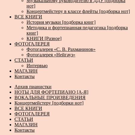
Музыкальному руководителю в ДДУ [подборка
нот]
Концертмейстеру в классе флейты [подборка нот]
ВСЕ КНИГИ
История музыки [подборка книг]
Методика и фортепианная педагогика [подборка
книг]
КНИГИ [Разное]
ФОТОГАЛЕРЕЯ
Фотогалерея «С. В. Рахманинов»
Фотогалерея «Нейгауз»
СТАТЬИ
Интервью
МАГАЗИН
Контакты
Архив пианистки
НОТЫ ДЛЯ ФОРТЕПИАНО [А-Я]
ВОКАЛЬНЫЕ ПРОИЗВЕДЕНИЯ
Концертмейстеру [подборки нот]
ВСЕ КНИГИ
ФОТОГАЛЕРЕЯ
СТАТЬИ
МАГАЗИН
Контакты