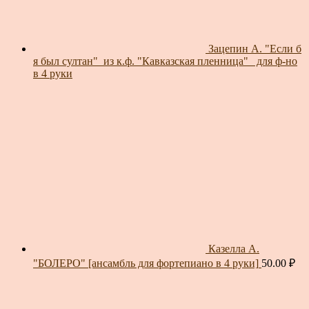
Зацепин А. "Если б
я был султан"_из к.ф. "Кавказская пленница"_ для ф-но
в 4 руки
Казелла А.
"БОЛЕРО" [ансамбль для фортепиано в 4 руки]
50.00
₽