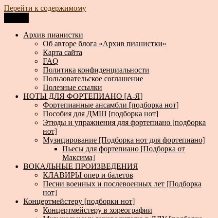
Перейти к содержимому
Меню
Архив пианистки
Всё для пианистов: ноты, книги, музыка, статьи…
Архив пианистки
Об авторе блога «Архив пианистки»
Карта сайта
FAQ
Политика конфиденциальности
Пользовательское соглашение
Полезные ссылки
НОТЫ ДЛЯ ФОРТЕПИАНО [А-Я]
Фортепианные ансамбли [подборка нот]
Пособия для ДМШ [подборка нот]
Этюды и упражнения для фортепиано [подборка
нот]
Музицирование [Подборка нот для фортепиано]
Пьесы для фортепиано [Подборка от
Максима]
ВОКАЛЬНЫЕ ПРОИЗВЕДЕНИЯ
КЛАВИРЫ опер и балетов
Песни военных и послевоенных лет [Подборка
нот]
Концертмейстеру [подборки нот]
Концертмейстеру в хореографии