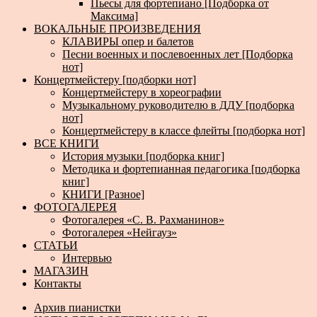
Пьесы для фортепиано [Подборка от
Максима]
ВОКАЛЬНЫЕ ПРОИЗВЕДЕНИЯ
КЛАВИРЫ опер и балетов
Песни военных и послевоенных лет [Подборка
нот]
Концертмейстеру [подборки нот]
Концертмейстеру в хореографии
Музыкальному руководителю в ДДУ [подборка
нот]
Концертмейстеру в классе флейты [подборка нот]
ВСЕ КНИГИ
История музыки [подборка книг]
Методика и фортепианная педагогика [подборка
книг]
КНИГИ [Разное]
ФОТОГАЛЕРЕЯ
Фотогалерея «С. В. Рахманинов»
Фотогалерея «Нейгауз»
СТАТЬИ
Интервью
МАГАЗИН
Контакты
Архив пианистки