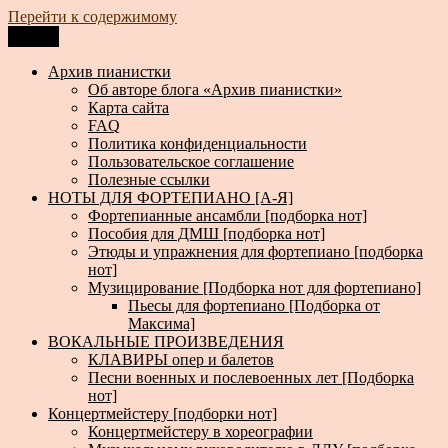
Перейти к содержимому
Меню
Архив пианистки
Всё для пианистов: ноты, книги, музыка, статьи…
Архив пианистки
Об авторе блога «Архив пианистки»
Карта сайта
FAQ
Политика конфиденциальности
Пользовательское соглашение
Полезные ссылки
НОТЫ ДЛЯ ФОРТЕПИАНО [А-Я]
Фортепианные ансамбли [подборка нот]
Пособия для ДМШ [подборка нот]
Этюды и упражнения для фортепиано [подборка
нот]
Музицирование [Подборка нот для фортепиано]
Пьесы для фортепиано [Подборка от
Максима]
ВОКАЛЬНЫЕ ПРОИЗВЕДЕНИЯ
КЛАВИРЫ опер и балетов
Песни военных и послевоенных лет [Подборка
нот]
Концертмейстеру [подборки нот]
Концертмейстеру в хореографии