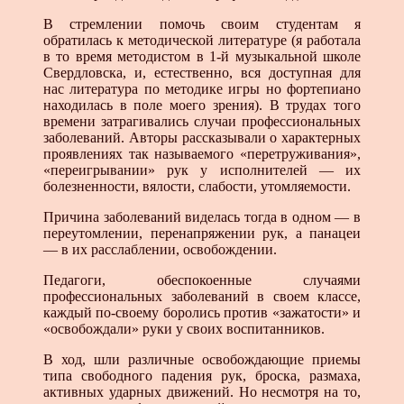
В стремлении помочь своим студентам я
обратилась к методической литературе (я работала
в то время методистом в 1-й музыкальной школе
Свердловска, и, естественно, вся доступная для
нас литература по методике игры но фортепиано
находилась в поле моего зрения). В трудах того
времени затрагивались случаи профессиональных
заболеваний. Авторы рассказывали о характерных
проявлениях так называемого «перетруживания»,
«переигрывании» рук у исполнителей — их
болезненности, вялости, слабости, утомляемости.
Причина заболеваний виделась тогда в одном — в
переутомлении, перенапряжении рук, а панацеи
— в их расслаблении, освобождении.
Педагоги, обеспокоенные случаями
профессиональных заболеваний в своем классе,
каждый по-своему боролись против «зажатости» и
«освобождали» руки у своих воспитанников.
В ход, шли различные освобождающие приемы
типа свободного падения рук, броска, размаха,
активных ударных движений. Но несмотря на то,