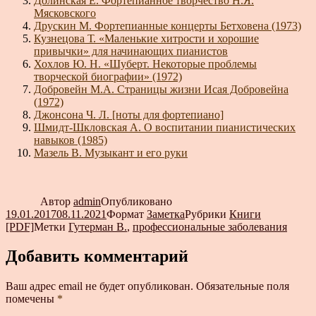
Долинская Е. Фортепианное творчество Н.Я.
Мясковского
Друскин М. Фортепианные концерты Бетховена (1973)
Кузнецова Т. «Маленькие хитрости и хорошие
привычки» для начинающих пианистов
Хохлов Ю. Н. «Шуберт. Некоторые проблемы
творческой биографии» (1972)
Добровейн М.А. Страницы жизни Исая Добровейна
(1972)
Джонсона Ч. Л. [ноты для фортепиано]
Шмидт-Шкловская А. О воспитании пианистических
навыков (1985)
Мазель В. Музыкант и его руки
Автор
admin
Опубликовано
19.01.2017
08.11.2021
Формат
Заметка
Рубрики
Книги
[PDF]
Метки
Гутерман В.
,
профессиональные заболевания
Добавить комментарий
Ваш адрес email не будет опубликован.
Обязательные поля
помечены
*