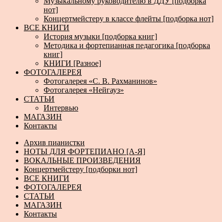
Музыкальному руководителю в ДДУ [подборка
нот]
Концертмейстеру в классе флейты [подборка нот]
ВСЕ КНИГИ
История музыки [подборка книг]
Методика и фортепианная педагогика [подборка
книг]
КНИГИ [Разное]
ФОТОГАЛЕРЕЯ
Фотогалерея «С. В. Рахманинов»
Фотогалерея «Нейгауз»
СТАТЬИ
Интервью
МАГАЗИН
Контакты
Архив пианистки
НОТЫ ДЛЯ ФОРТЕПИАНО [А-Я]
ВОКАЛЬНЫЕ ПРОИЗВЕДЕНИЯ
Концертмейстеру [подборки нот]
ВСЕ КНИГИ
ФОТОГАЛЕРЕЯ
СТАТЬИ
МАГАЗИН
Контакты