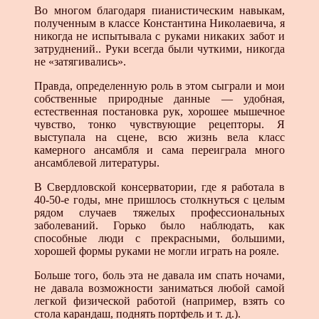
Во многом благодаря пианистическим навыкам,
полученным в классе Константина Николаевича, я
никогда не испытывала с руками никаких забот и
затруднений.. Руки всегда были чуткими, никогда
не «затягивались».
Правда, определенную роль в этом сыграли и мои
собственные природные данные — удобная,
естественная постановка рук, хорошее мышечное
чувство, тонко чувствующие рецепторы. Я
выступала на сцене, всю жизнь вела класс
камерного ансамбля и сама переиграла много
ансамблевой литературы.
В Свердловской консерватории, где я работала в
40-50-е годы, мне пришлось столкнуться с целым
рядом случаев тяжелых профессиональных
заболеваний. Горько было наблюдать, как
способные люди с прекрасными, большими,
хорошей формы руками не могли играть на рояле.
Больше того, боль эта не давала им спать ночами,
не давала возможности заниматься любой самой
легкой физической работой (например, взять со
стола карандаш, поднять портфель и т. д.).