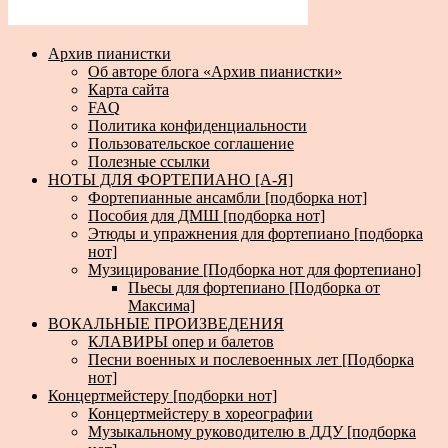
Архив пианистки
Об авторе блога «Архив пианистки»
Карта сайта
FAQ
Политика конфиденциальности
Пользовательское соглашение
Полезные ссылки
НОТЫ ДЛЯ ФОРТЕПИАНО [А-Я]
Фортепианные ансамбли [подборка нот]
Пособия для ДМШ [подборка нот]
Этюды и упражнения для фортепиано [подборка
нот]
Музицирование [Подборка нот для фортепиано]
Пьесы для фортепиано [Подборка от
Максима]
ВОКАЛЬНЫЕ ПРОИЗВЕДЕНИЯ
КЛАВИРЫ опер и балетов
Песни военных и послевоенных лет [Подборка
нот]
Концертмейстеру [подборки нот]
Концертмейстеру в хореографии
Музыкальному руководителю в ДДУ [подборка