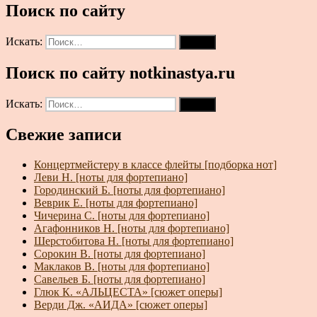
Поиск по сайту
Искать:
Поиск
Поиск по сайту notkinastya.ru
Искать:
Поиск
Свежие записи
Концертмейстеру в классе флейты [подборка нот]
Леви Н. [ноты для фортепиано]
Городинский Б. [ноты для фортепиано]
Веврик Е. [ноты для фортепиано]
Чичерина С. [ноты для фортепиано]
Агафонников Н. [ноты для фортепиано]
Шерстобитова Н. [ноты для фортепиано]
Сорокин В. [ноты для фортепиано]
Маклаков В. [ноты для фортепиано]
Савельев Б. [ноты для фортепиано]
Глюк К. «АЛЬЦЕСТА» [сюжет оперы]
Верди Дж. «АИДА» [сюжет оперы]