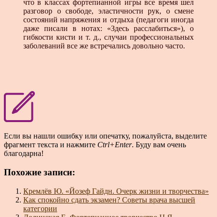
что в классах фортепианной игры все время шел
разговор о свободе, эластичности рук, о смене
состояний напряжения и отдыха (педагоги иногда
даже писали в нотах: «Здесь расслабиться»), о
гибкости кисти и т. д., случаи профессиональных
заболеваний все же встречались довольно часто.
Если вы нашли ошибку или опечатку, пожалуйста, выделите
фрагмент текста и нажмите
Ctrl+Enter
. Буду вам очень
благодарна!
Похожие записи:
Кремлёв Ю. «Йозеф Гайдн. Очерк жизни и творчества»
Как спокойно сдать экзамен? Советы врача высшей
категории