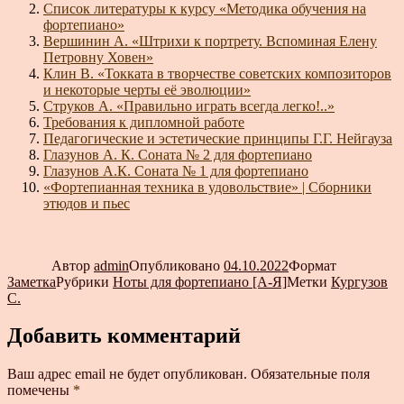
Список литературы к курсу «Методика обучения на
фортепиано»
Вершинин А. «Штрихи к портрету. Вспоминая Елену
Петровну Ховен»
Клин В. «Токката в творчестве советских композиторов
и некоторые черты её эволюции»
Струков А. «Правильно играть всегда легко!..»
Требования к дипломной работе
Педагогические и эстетические принципы Г.Г. Нейгауза
Глазунов А. К. Соната № 2 для фортепиано
Глазунов А.К. Соната № 1 для фортепиано
«Фортепианная техника в удовольствие» | Сборники
этюдов и пьес
Автор
admin
Опубликовано
04.10.2022
Формат
Заметка
Рубрики
Ноты для фортепиано [А-Я]
Метки
Кургузов
С.
Добавить комментарий
Ваш адрес email не будет опубликован.
Обязательные поля
помечены
*