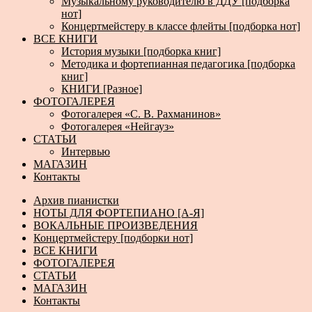
Музыкальному руководителю в ДДУ [подборка
нот]
Концертмейстеру в классе флейты [подборка нот]
ВСЕ КНИГИ
История музыки [подборка книг]
Методика и фортепианная педагогика [подборка
книг]
КНИГИ [Разное]
ФОТОГАЛЕРЕЯ
Фотогалерея «С. В. Рахманинов»
Фотогалерея «Нейгауз»
СТАТЬИ
Интервью
МАГАЗИН
Контакты
Архив пианистки
НОТЫ ДЛЯ ФОРТЕПИАНО [А-Я]
ВОКАЛЬНЫЕ ПРОИЗВЕДЕНИЯ
Концертмейстеру [подборки нот]
ВСЕ КНИГИ
ФОТОГАЛЕРЕЯ
СТАТЬИ
МАГАЗИН
Контакты