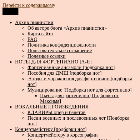
Перейти к содержимому
Меню
Архив пианистки
Всё для пианистов: ноты, книги, музыка, статьи…
Архив пианистки
Об авторе блога «Архив пианистки»
Карта сайта
FAQ
Политика конфиденциальности
Пользовательское соглашение
Полезные ссылки
НОТЫ ДЛЯ ФОРТЕПИАНО [А-Я]
Фортепианные ансамбли [подборка нот]
Пособия для ДМШ [подборка нот]
Этюды и упражнения для фортепиано [подборка
нот]
Музицирование [Подборка нот для фортепиано]
Пьесы для фортепиано [Подборка от
Максима]
ВОКАЛЬНЫЕ ПРОИЗВЕДЕНИЯ
КЛАВИРЫ опер и балетов
Песни военных и послевоенных лет [Подборка
нот]
Концертмейстеру [подборки нот]
Концертмейстеру в хореографии