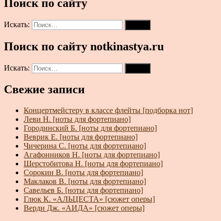
Поиск по сайту
Искать:
Поиск
Поиск по сайту notkinastya.ru
Искать:
Поиск
Свежие записи
Концертмейстеру в классе флейты [подборка нот]
Леви Н. [ноты для фортепиано]
Городинский Б. [ноты для фортепиано]
Веврик Е. [ноты для фортепиано]
Чичерина С. [ноты для фортепиано]
Агафонников Н. [ноты для фортепиано]
Шерстобитова Н. [ноты для фортепиано]
Сорокин В. [ноты для фортепиано]
Маклаков В. [ноты для фортепиано]
Савельев Б. [ноты для фортепиано]
Глюк К. «АЛЬЦЕСТА» [сюжет оперы]
Верди Дж. «АИДА» [сюжет оперы]