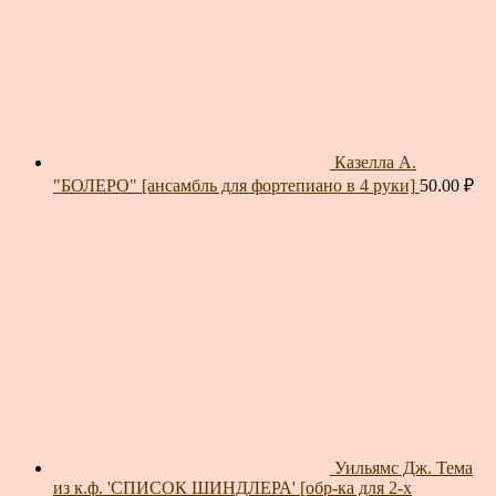
Казелла А.
"БОЛЕРО" [ансамбль для фортепиано в 4 руки]
50.00
₽
Уильямс Дж. Тема
из к.ф. 'СПИСОК ШИНДЛЕРА' [обр-ка для 2-х