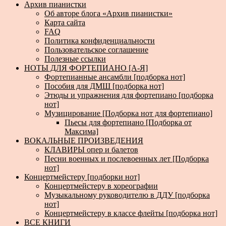
Архив пианистки
Об авторе блога «Архив пианистки»
Карта сайта
FAQ
Политика конфиденциальности
Пользовательское соглашение
Полезные ссылки
НОТЫ ДЛЯ ФОРТЕПИАНО [А-Я]
Фортепианные ансамбли [подборка нот]
Пособия для ДМШ [подборка нот]
Этюды и упражнения для фортепиано [подборка
нот]
Музицирование [Подборка нот для фортепиано]
Пьесы для фортепиано [Подборка от
Максима]
ВОКАЛЬНЫЕ ПРОИЗВЕДЕНИЯ
КЛАВИРЫ опер и балетов
Песни военных и послевоенных лет [Подборка
нот]
Концертмейстеру [подборки нот]
Концертмейстеру в хореографии
Музыкальному руководителю в ДДУ [подборка
нот]
Концертмейстеру в классе флейты [подборка нот]
ВСЕ КНИГИ