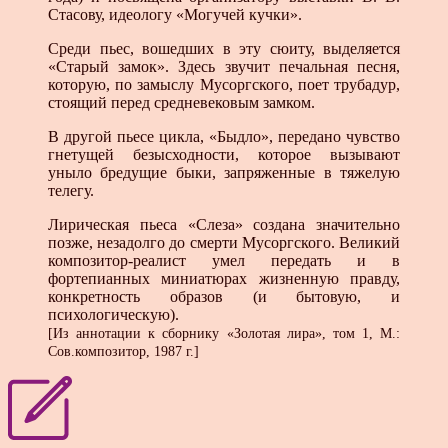
Стасову, идеологу «Могучей кучки».
Среди пьес, вошедших в эту сюиту, выделяется
«Старый замок». Здесь звучит печальная песня,
которую, по замыслу Мусоргского, поет трубадур,
стоящий перед средневековым замком.
В другой пьесе цикла, «Быдло», передано чувство
гнетущей безысходности, которое вызывают
уныло бредущие быки, запряженные в тяжелую
телегу.
Лирическая пьеса «Слеза» создана значительно
позже, незадолго до смерти Мусоргского. Великий
композитор-реалист умел передать и в
фортепианных миниатюрах жизненную правду,
конкретность образов (и бытовую, и
психологическую).
[Из аннотации к сборнику «Золотая лира», том 1, М.:
Сов.композитор, 1987 г.]