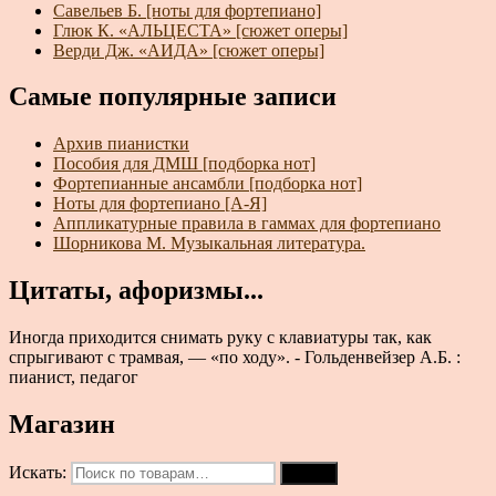
Савельев Б. [ноты для фортепиано]
Глюк К. «АЛЬЦЕСТА» [сюжет оперы]
Верди Дж. «АИДА» [сюжет оперы]
Самые популярные записи
Архив пианистки
Пособия для ДМШ [подборка нот]
Фортепианные ансамбли [подборка нот]
Ноты для фортепиано [А-Я]
Аппликатурные правила в гаммах для фортепиано
Шорникова М. Музыкальная литература.
Цитаты, афоризмы...
Иногда приходится снимать руку с клавиатуры так, как
спрыгивают с трамвая, — «по ходу». - Гольденвейзер А.Б. :
пианист, педагог
Магазин
Искать:
Поиск