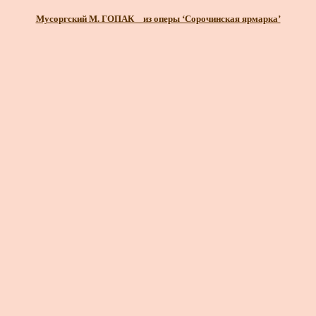
Мусоргский М. ГОПАК _ из оперы ‘Сорочинская ярмарка’