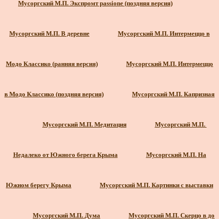
Мусоргский М.П. Экспромт passione (поздняя версия)
Мусоргский М.П. В деревне
Мусоргский М.П. Интермеццо в
Модо Классико (ранняя версия)
Мусоргский М.П. Интермеццо
в Модо Классико (поздняя версия)
Мусоргский М.П. Капризная
Мусоргский М.П. Медитация
Мусоргский М.П.
Недалеко от Южного берега Крыма
Мусоргский М.П. На
Южном берегу Крыма
Мусоргский М.П. Картинки с выставки
Мусоргский М.П. Дума
Мусоргский М.П. Скерцо в до