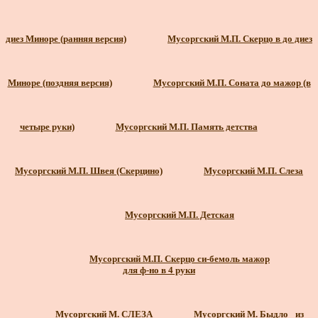
диез Миноре (ранняя версия)
Мусоргский М.П. Скерцо в до диез
Миноре (поздняя версия)
Мусоргский М.П. Соната до мажор (в
четыре руки)
Мусоргский М.П. Память детства
Мусоргский М.П. Швея (Скерцино)
Мусоргский М.П. Слеза
Мусоргский М.П. Детская
Мусоргский М.П. Скерцо си-бемоль мажор
для ф-но в 4 руки
Мусоргский М. СЛЕЗА
Мусоргский М. Быдло_ из