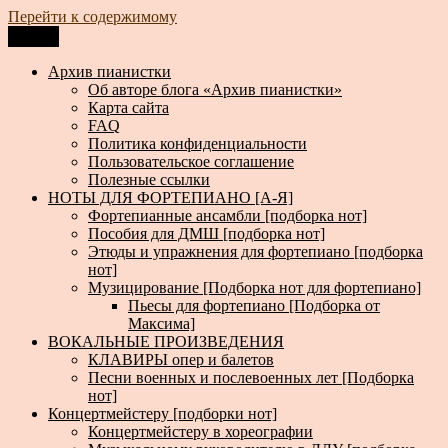
Перейти к содержимому
Меню
Архив пианистки
Всё для пианистов: ноты, книги, музыка, статьи…
Архив пианистки
Об авторе блога «Архив пианистки»
Карта сайта
FAQ
Политика конфиденциальности
Пользовательское соглашение
Полезные ссылки
НОТЫ ДЛЯ ФОРТЕПИАНО [А-Я]
Фортепианные ансамбли [подборка нот]
Пособия для ДМШ [подборка нот]
Этюды и упражнения для фортепиано [подборка
нот]
Музицирование [Подборка нот для фортепиано]
Пьесы для фортепиано [Подборка от
Максима]
ВОКАЛЬНЫЕ ПРОИЗВЕДЕНИЯ
КЛАВИРЫ опер и балетов
Песни военных и послевоенных лет [Подборка
нот]
Концертмейстеру [подборки нот]
Концертмейстеру в хореографии