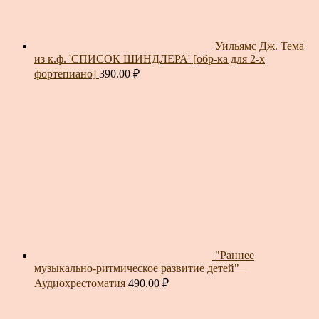
Уильямс Дж. Тема
из к.ф. 'СПИСОК ШИНДЛЕРА' [обр-ка для 2-х
фортепиано]
390.00
₽
"Раннее
музыкально-ритмическое развитие детей"_
Аудиохрестоматия
490.00
₽