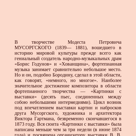
В творчестве Модеста Петровича
МУСОРГСКОГО (1839— 1881), вошедшего в
историю мировой культуры прежде всего как
гениальный создатель народно-музыкальных драм
«Борис Годунов» и «Хованщина», фортепианная
музыка занимает сравнительно небольшое место.
Но и он, подобно Бородину, сделал в этой области,
как говорят, «немного, но многое». Наиболее
значительное достижение композитора в области
фортепианного творчества — «Картинки с
выставки» (десять пьес, соединенных между
собою небольшими интермедиями). Цикл возник
под впечатлением выставки картин и набросков
друга Мусоргского, художника и архитектора
Виктора Гартмана, безвременно скончавшегося в
1873 году. Вся сюита «Картинки с выставки» была
написана меньше чем за три недели (в июне 1874
года) и посвящена организатору выставки В. В.