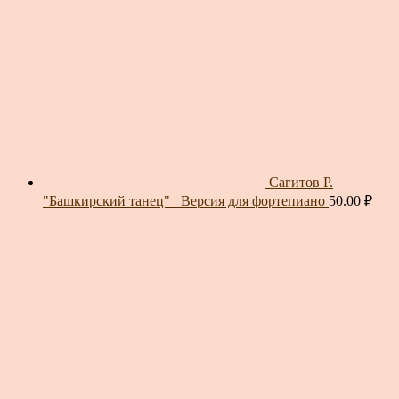
Сагитов Р.
"Башкирский танец"_ Версия для фортепиано
50.00
₽