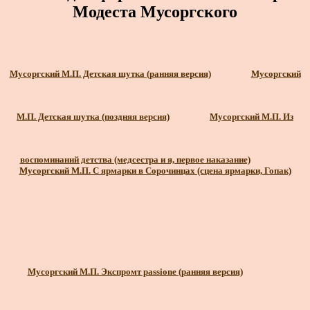
Модеста Мусоргского
Мусоргский М.П. Детская шутка (ранняя версия)
Мусоргский
М.П. Детская шутка (поздняя версия)
Мусоргский М.П. Из
воспоминаний детства (медсестра и я, первое наказание)
Мусоргский М.П. С ярмарки в Сорочинцах (сцена ярмарки, Гопак)
Мусоргский М.П. Экспромт passione (ранняя версия)