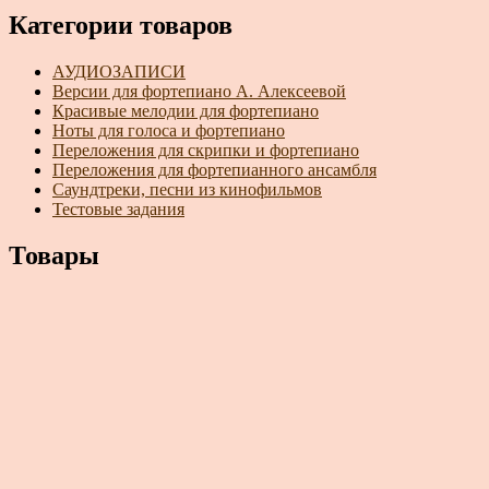
Категории товаров
АУДИОЗАПИСИ
Версии для фортепиано А. Алексеевой
Красивые мелодии для фортепиано
Ноты для голоса и фортепиано
Переложения для скрипки и фортепиано
Переложения для фортепианного ансамбля
Саундтреки, песни из кинофильмов
Тестовые задания
Товары