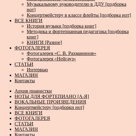
Музыкальному руководителю в ДДУ [подборка
нот]
Концертмейстеру в классе флейты [подборка нот]
ВСЕ КНИГИ
История музыки [подборка книг]
Методика и фортепианная педагогика [подборка
книг]
КНИГИ [Разное]
ФОТОГАЛЕРЕЯ
Фотогалерея «С. В. Рахманинов»
Фотогалерея «Нейгауз»
СТАТЬИ
Интервью
МАГАЗИН
Контакты
Архив пианистки
НОТЫ ДЛЯ ФОРТЕПИАНО [А-Я]
ВОКАЛЬНЫЕ ПРОИЗВЕДЕНИЯ
Концертмейстеру [подборки нот]
ВСЕ КНИГИ
ФОТОГАЛЕРЕЯ
СТАТЬИ
МАГАЗИН
Контакты