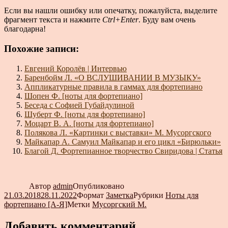
Если вы нашли ошибку или опечатку, пожалуйста, выделите
фрагмент текста и нажмите
Ctrl+Enter
. Буду вам очень
благодарна!
Похожие записи:
Евгений Королёв | Интервью
Баренбойм Л. «О ВСЛУШИВАНИИ В МУЗЫКУ»
Аппликатурные правила в гаммах для фортепиано
Шопен Ф. [ноты для фортепиано]
Беседа с Софией Губайдулиной
Шуберт Ф. [ноты для фортепиано]
Моцарт В. А. [ноты для фортепиано]
Полякова Л. «Картинки с выставки» М. Мусоргского
Майкапар А. Самуил Майкапар и его цикл «Бирюльки»
Благой Д. Фортепианное творчество Свиридова | Статья
Автор
admin
Опубликовано
21.03.2018
28.11.2022
Формат
Заметка
Рубрики
Ноты для
фортепиано [А-Я]
Метки
Мусоргский М.
Добавить комментарий