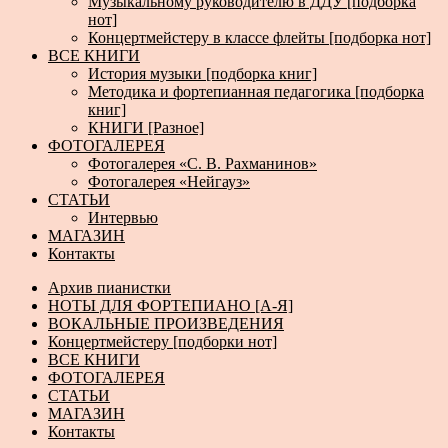
Музыкальному руководителю в ДДУ [подборка
нот]
Концертмейстеру в классе флейты [подборка нот]
ВСЕ КНИГИ
История музыки [подборка книг]
Методика и фортепианная педагогика [подборка
книг]
КНИГИ [Разное]
ФОТОГАЛЕРЕЯ
Фотогалерея «С. В. Рахманинов»
Фотогалерея «Нейгауз»
СТАТЬИ
Интервью
МАГАЗИН
Контакты
Архив пианистки
НОТЫ ДЛЯ ФОРТЕПИАНО [А-Я]
ВОКАЛЬНЫЕ ПРОИЗВЕДЕНИЯ
Концертмейстеру [подборки нот]
ВСЕ КНИГИ
ФОТОГАЛЕРЕЯ
СТАТЬИ
МАГАЗИН
Контакты