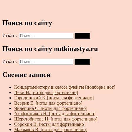
Поиск по сайту
Искать:
Поиск
Поиск по сайту notkinastya.ru
Искать:
Поиск
Свежие записи
Концертмейстеру в классе флейты [подборка нот]
Леви Н. [ноты для фортепиано]
Городинский Б. [ноты для фортепиано]
Веврик Е. [ноты для фортепиано]
Чичерина С. [ноты для фортепиано]
Агафонников Н. [ноты для фортепиано]
Шерстобитова Н. [ноты для фортепиано]
Сорокин В. [ноты для фортепиано]
Маклаков В. [ноты для фортепиано]