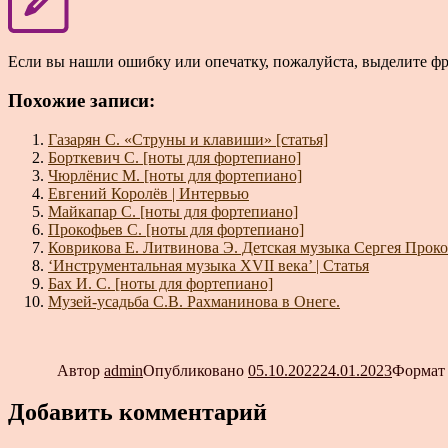
Если вы нашли ошибку или опечатку, пожалуйста, выделите ф
Похожие записи:
Газарян С. «Струны и клавиши» [статья]
Борткевич С. [ноты для фортепиано]
Чюрлёнис М. [ноты для фортепиано]
Евгений Королёв | Интервью
Майкапар С. [ноты для фортепиано]
Прокофьев С. [ноты для фортепиано]
Коврикова Е. Литвинова Э. Детская музыка Сергея Прок
‘Инструментальная музыка XVII века’ | Статья
Бах И. С. [ноты для фортепиано]
Музей-усадьба С.В. Рахманинова в Онеге.
Автор
admin
Опубликовано
05.10.2022
24.01.2023
Форма
Добавить комментарий