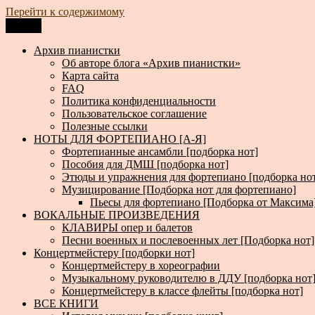
Перейти к содержимому
Меню
Архив пианистки
Всё для пианистов: ноты, книги, музыка, статьи…
Архив пианистки
Об авторе блога «Архив пианистки»
Карта сайта
FAQ
Политика конфиденциальности
Пользовательское соглашение
Полезные ссылки
НОТЫ ДЛЯ ФОРТЕПИАНО [А-Я]
Фортепианные ансамбли [подборка нот]
Пособия для ДМШ [подборка нот]
Этюды и упражнения для фортепиано [подборка но
Музицирование [Подборка нот для фортепиано]
Пьесы для фортепиано [Подборка от Максима
ВОКАЛЬНЫЕ ПРОИЗВЕДЕНИЯ
КЛАВИРЫ опер и балетов
Песни военных и послевоенных лет [Подборка нот]
Концертмейстеру [подборки нот]
Концертмейстеру в хореографии
Музыкальному руководителю в ДДУ [подборка нот
Концертмейстеру в классе флейты [подборка нот]
ВСЕ КНИГИ