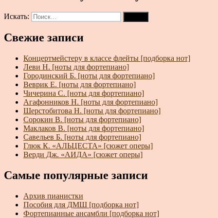
Искать:
Поиск
Свежие записи
Концертмейстеру в классе флейты [подборка нот]
Леви Н. [ноты для фортепиано]
Городинский Б. [ноты для фортепиано]
Веврик Е. [ноты для фортепиано]
Чичерина С. [ноты для фортепиано]
Агафонников Н. [ноты для фортепиано]
Шерстобитова Н. [ноты для фортепиано]
Сорокин В. [ноты для фортепиано]
Маклаков В. [ноты для фортепиано]
Савельев Б. [ноты для фортепиано]
Глюк К. «АЛЬЦЕСТА» [сюжет оперы]
Верди Дж. «АИДА» [сюжет оперы]
Самые популярные записи
Архив пианистки
Пособия для ДМШ [подборка нот]
Фортепианные ансамбли [подборка нот]