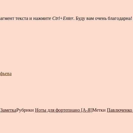
рагмент текста и нажмите
Ctrl+Enter
. Буду вам очень благодарна!
офьева
т
Заметка
Рубрики
Ноты для фортепиано [А-Я]
Метки
Павлюченко 