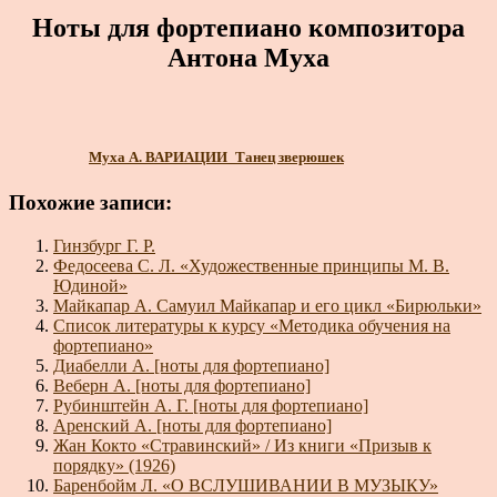
Ноты для фортепиано композитора
Антона Муха
Муха А. ВАРИАЦИИ_Танец зверюшек
Похожие записи:
Гинзбург Г. Р.
Федосеева С. Л. «Художественные принципы М. В.
Юдиной»
Майкапар А. Самуил Майкапар и его цикл «Бирюльки»
Список литературы к курсу «Методика обучения на
фортепиано»
Диабелли А. [ноты для фортепиано]
Веберн А. [ноты для фортепиано]
Рубинштейн А. Г. [ноты для фортепиано]
Аренский А. [ноты для фортепиано]
Жан Кокто «Стравинский» / Из книги «Призыв к
порядку» (1926)
Баренбойм Л. «О ВСЛУШИВАНИИ В МУЗЫКУ»