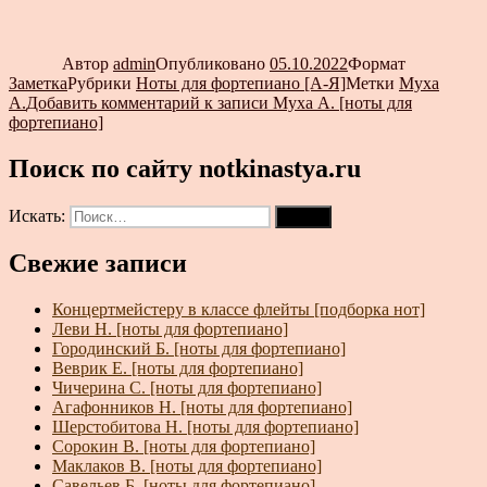
Автор
admin
Опубликовано
05.10.2022
Формат
Заметка
Рубрики
Ноты для фортепиано [А-Я]
Метки
Муха
А.
Добавить комментарий
к записи Муха А. [ноты для
фортепиано]
Поиск по сайту notkinastya.ru
Искать:
Поиск
Свежие записи
Концертмейстеру в классе флейты [подборка нот]
Леви Н. [ноты для фортепиано]
Городинский Б. [ноты для фортепиано]
Веврик Е. [ноты для фортепиано]
Чичерина С. [ноты для фортепиано]
Агафонников Н. [ноты для фортепиано]
Шерстобитова Н. [ноты для фортепиано]
Сорокин В. [ноты для фортепиано]
Маклаков В. [ноты для фортепиано]
Савельев Б. [ноты для фортепиано]