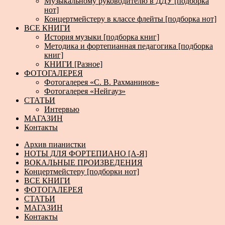
Музыкальному руководителю в ДДУ [подборка
нот]
Концертмейстеру в классе флейты [подборка нот]
ВСЕ КНИГИ
История музыки [подборка книг]
Методика и фортепианная педагогика [подборка
книг]
КНИГИ [Разное]
ФОТОГАЛЕРЕЯ
Фотогалерея «С. В. Рахманинов»
Фотогалерея «Нейгауз»
СТАТЬИ
Интервью
МАГАЗИН
Контакты
Архив пианистки
НОТЫ ДЛЯ ФОРТЕПИАНО [А-Я]
ВОКАЛЬНЫЕ ПРОИЗВЕДЕНИЯ
Концертмейстеру [подборки нот]
ВСЕ КНИГИ
ФОТОГАЛЕРЕЯ
СТАТЬИ
МАГАЗИН
Контакты