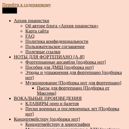
Перейти к содержимому
Меню
Архив пианистки
Всё для пианистов: ноты, книги, музыка, статьи…
Архив пианистки
Об авторе блога «Архив пианистки»
Карта сайта
FAQ
Политика конфиденциальности
Пользовательское соглашение
Полезные ссылки
НОТЫ ДЛЯ ФОРТЕПИАНО [А-Я]
Фортепианные ансамбли [подборка нот]
Пособия для ДМШ [подборка нот]
Этюды и упражнения для фортепиано [подборка
нот]
Музицирование [Подборка нот для фортепиано]
Пьесы для фортепиано [Подборка от
Максима]
ВОКАЛЬНЫЕ ПРОИЗВЕДЕНИЯ
КЛАВИРЫ опер и балетов
Песни военных и послевоенных лет [Подборка
нот]
Концертмейстеру [подборки нот]
Концертмейстеру в хореографии