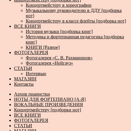
Концертмейстеру в хореографии
Музыкальному руководителю в ДДУ [подборка
нот]
Концертмейстеру в классе флейты [подборка нот]
ВСЕ КНИГИ
История музыки [подборка книг]
Методика и фортепианная педагогика [подборка
книг]
КНИГИ [Разное]
ФОТОГАЛЕРЕЯ
Фотогалерея «С. В. Рахманинов»
Фотогалерея «Нейгауз»
СТАТЬИ
Интервью
МАГАЗИН
Контакты
Архив пианистки
НОТЫ ДЛЯ ФОРТЕПИАНО [А-Я]
ВОКАЛЬНЫЕ ПРОИЗВЕДЕНИЯ
Концертмейстеру [подборки нот]
ВСЕ КНИГИ
ФОТОГАЛЕРЕЯ
СТАТЬИ
МАГАЗИН