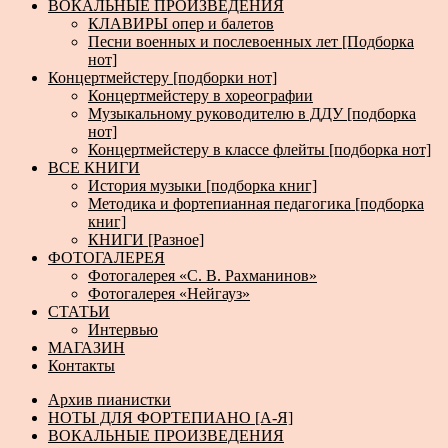
ВОКАЛЬНЫЕ ПРОИЗВЕДЕНИЯ
КЛАВИРЫ опер и балетов
Песни военных и послевоенных лет [Подборка
нот]
Концертмейстеру [подборки нот]
Концертмейстеру в хореографии
Музыкальному руководителю в ДДУ [подборка
нот]
Концертмейстеру в классе флейты [подборка нот]
ВСЕ КНИГИ
История музыки [подборка книг]
Методика и фортепианная педагогика [подборка
книг]
КНИГИ [Разное]
ФОТОГАЛЕРЕЯ
Фотогалерея «С. В. Рахманинов»
Фотогалерея «Нейгауз»
СТАТЬИ
Интервью
МАГАЗИН
Контакты
Архив пианистки
НОТЫ ДЛЯ ФОРТЕПИАНО [А-Я]
ВОКАЛЬНЫЕ ПРОИЗВЕДЕНИЯ