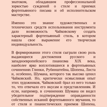
знатоком, обладавшим профессиональной
зоркостью суждений о стиле и приемах
фортепьянного письма и об исполнительском
мастерстве.
Именно это знание художественных и
технических средств использования инструмента
дало возможность Чайковскому создать
характерный фортепьянный стиль, в котором
нашла свое выражение его творческая
индивидуальность.
В формировании этого стиля сыграли свою роль
выдающиеся достижения русского и
западноевропейского пианизма XIX века,
наиболее ярко воплотившиеся в фортепьянных
сочинениях Глинки, Рубинштейна, Шопена, Листа
и, особенно, Шумана, которого так высоко ценил
Чайковский. Но, критически осмысливая опыт
этих художников, Чайковский брал из него только
то, что отвечало его вкусам и представлениям. И
если, например, в сочинениях Шумана он видел
убедительное подтверждение оправданности
собственных исканий фортепьянного звучания, то
от стиля и пианистических приемов Шопена,