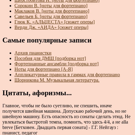
Шерстобитова Н. [ноты для фортепиано]
Сорокин В. [ноты для фортепиано]
Маклаков В. [ноты для фортепиано]
Савельев Б. [ноты для фортепиано]
Глюк К. «АЛЬЦЕСТА» [сюжет оперы]
Верди Дж. «АИДА» [сюжет оперы]
Самые популярные записи
Архив пианистки
Пособия для ДМШ [подборка нот]
Фортепианные ансамбли [подборка нот]
Ноты для фортепиано [А-Я]
Аппликатурные правила в гаммах для фортепиано
Шорникова М. Музыкальная литература.
Цитаты, афоризмы...
Главное, чтобы не было суетливо, не спешить, иначе
получится швейная машина. Допускаю рабочий день, но не
швейную машину. Есть опасность из сонаты сделать этюд. Не
увлекаться быстротой темпа, помнить, что здесь 4/4, а не alla
breve [Бетховен. Двадцать первая соната] - Г.Г. Нейгауз :
пианист, педагог