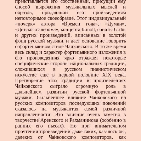
представляется его собственный, присущий ему
способ выражения музыкальных мыслей и
образов, придающий его произведениям
неповторимое своеобразие. Этот индивидуальный
«почерк» автора «Времен года», «Думки»,
«Детского альбома», концерта b-moll, сонаты G-dur
и других произведений, вписанных в золотой
фонд русской музыки, и дает основание говорить
о фортепьянном стиле Чайковского. В то же время
весь склад и характер фортепьянного изложения в
его произведениях ярко отражает некоторые
специфические стороны национальных традиций,
сложившихся в русском пианистическом
искусстве еще в первой половине XIX века.
Претворение этих традиций в произведениях
Чайковского сыграло огромную роль в
дальнейшем развитии русской фортепьянной
музыки. Сильнейшее влияние Чайковского на
русских композиторов последующих поколений
сказалось на музыкантах самой различной
направленности. Это влияние очень заметно в
творчестве Аренского и Рахманинова (особенно в
ранних его пьесах). Но при внимательном
прочтении произведений даже таких, казалось бы,
далеких от Чайковского композиторов, как