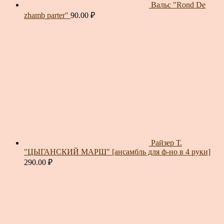
Вальс "Rond De
zhamb parter"
90.00
₽
Райзер Т.
"ЦЫГАНСКИЙ МАРШ" [ансамбль для ф-но в 4 руки]
290.00
₽