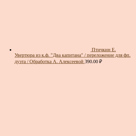
Птичкин Е.
Увертюра из к.ф. "Два капитана" / переложение для фп.
дуэта / Обработка А. Алексеевой
390.00
₽