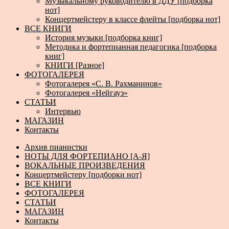
Музыкальному руководителю в ДДУ [подборка
нот]
Концертмейстеру в классе флейты [подборка нот]
ВСЕ КНИГИ
История музыки [подборка книг]
Методика и фортепианная педагогика [подборка
книг]
КНИГИ [Разное]
ФОТОГАЛЕРЕЯ
Фотогалерея «С. В. Рахманинов»
Фотогалерея «Нейгауз»
СТАТЬИ
Интервью
МАГАЗИН
Контакты
Архив пианистки
НОТЫ ДЛЯ ФОРТЕПИАНО [А-Я]
ВОКАЛЬНЫЕ ПРОИЗВЕДЕНИЯ
Концертмейстеру [подборки нот]
ВСЕ КНИГИ
ФОТОГАЛЕРЕЯ
СТАТЬИ
МАГАЗИН
Контакты