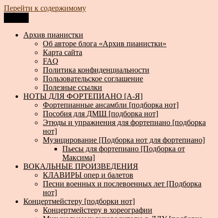
Перейти к содержимому
Меню
Архив пианистки
Всё для пианистов: ноты, книги, музыка, статьи…
Архив пианистки
Об авторе блога «Архив пианистки»
Карта сайта
FAQ
Политика конфиденциальности
Пользовательское соглашение
Полезные ссылки
НОТЫ ДЛЯ ФОРТЕПИАНО [А-Я]
Фортепианные ансамбли [подборка нот]
Пособия для ДМШ [подборка нот]
Этюды и упражнения для фортепиано [подборка
нот]
Музицирование [Подборка нот для фортепиано]
Пьесы для фортепиано [Подборка от
Максима]
ВОКАЛЬНЫЕ ПРОИЗВЕДЕНИЯ
КЛАВИРЫ опер и балетов
Песни военных и послевоенных лет [Подборка
нот]
Концертмейстеру [подборки нот]
Концертмейстеру в хореографии