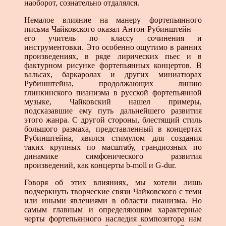
наоборот, сознательно отдалялся.
Немалое влияние на манеру фортепьянного
письма Чайковского оказал Антон Рубинштейн —
его учитель по классу сочинения и
инструментовки. Это особенно ощутимо в ранних
произведениях, в ряде лирических пьес и в
фактурном рисунке фортепьянных концертов. В
вальсах, баркаролах и других миниатюрах
Рубинштейна, продолжающих линию
глинкинского пианизма в русской фортепьянной
музыке, Чайковский нашел примеры,
подсказавшие ему путь дальнейшего развития
этого жанра. С другой стороны, блестящий стиль
большого размаха, представленный в концертах
Рубинштейна, явился стимулом для создания
таких крупных по масштабу, грандиозных по
динамике симфонического развития
произведений, как концерты b-moll и G-dur.
Говоря об этих влияниях, мы хотели лишь
подчеркнуть творческие связи Чайковского с теми
или иными явлениями в области пианизма. Но
самым главным и определяющим характерные
черты фортепьянного наследия композитора нам