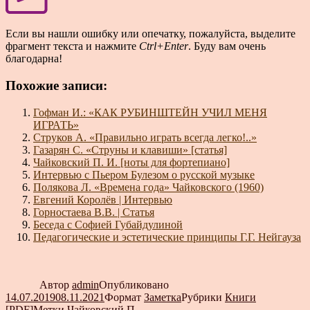
Если вы нашли ошибку или опечатку, пожалуйста, выделите
фрагмент текста и нажмите
Ctrl+Enter
. Буду вам очень
благодарна!
Похожие записи:
Гофман И.: «КАК РУБИНШТЕЙН УЧИЛ МЕНЯ
ИГРАТЬ»
Струков А. «Правильно играть всегда легко!..»
Газарян С. «Струны и клавиши» [статья]
Чайковский П. И. [ноты для фортепиано]
Интервью с Пьером Булезом о русской музыке
Полякова Л. «Времена года» Чайковского (1960)
Евгений Королёв | Интервью
Горностаева В.В. | Статья
Беседа с Софией Губайдулиной
Педагогические и эстетические принципы Г.Г. Нейгауза
Автор
admin
Опубликовано
14.07.2019
08.11.2021
Формат
Заметка
Рубрики
Книги
[PDF]
Метки
Чайковский П.