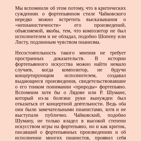
Мы вспомнили об этом потому, что в критических
суждениях о фортепьянном стиле Чайковского
нередко можно встретить высказывания о
«непианистичности» его произведений,
объясняемой, якобы, тем, что композитор не был
исполнителем и не обладал, подобно Шопену или
Листу, подлинным чувством пианизма.
Несостоятельность такого мнения не требует
пространных доказательств. В истории
фортепьянного искусства можно найти немало
случаев, когда композитор, не будучи
концертирующим исполнителем, создавал
выдающиеся произведения, свидетельствовавшие
о его тонком понимании «природы» фортепьяно.
Вспомним хотя бы о Лядове или Р. Шумане,
который из-за болезни руки вынужден был
отказаться от концертной деятельности. Ведь оба
они были замечательными пианистами, хотя и не
выступали публично. Чайковский, подобно
Шуману, не только владел в высокой степени
искусством игры на фортепьяно, но и как критик,
писавший о фортепьянных произведениях и об
исполнении многих пианистов, проявил себя