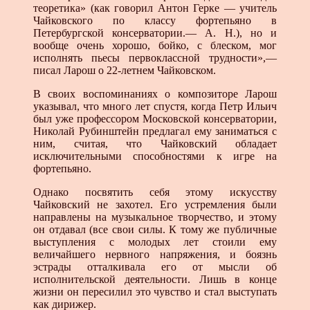
теоретика» (как говорил Антон Герке — учитель
Чайковского по классу фортепьяно в
Петербургской консерватории.— А. Н.), но и
вообще очень хорошо, бойко, с блеском, мог
исполнять пьесы первоклассной трудности»,—
писал Ларош о 22-летнем Чайковском.
В своих воспоминаниях о композиторе Ларош
указывал, что много лет спустя, когда Петр Ильич
был уже профессором Московской консерватории,
Николай Рубинштейн предлагал ему заниматься с
ним, считая, что Чайковский обладает
исключительными способностями к игре на
фортепьяно.
Однако посвятить себя этому искусству
Чайковский не захотел. Его устремления были
направлены на музыкальное творчество, и этому
он отдавал (все свои силы. К тому же публичные
выступления с молодых лет стоили ему
величайшего нервного напряжения, и боязнь
эстрады отталкивала его от мысли об
исполнительской деятельности. Лишь в конце
жизни он пересилил это чувство и стал выступать
как дирижер.