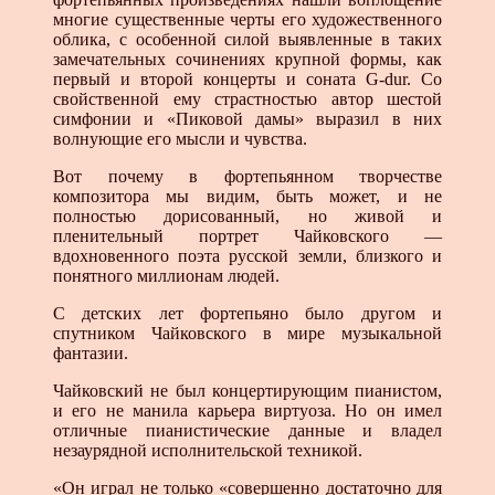
многие существенные черты его художественного
облика, с особенной силой выявленные в таких
замечательных сочинениях крупной формы, как
первый и второй концерты и соната G-dur. Со
свойственной ему страстностью автор шестой
симфонии и «Пиковой дамы» выразил в них
волнующие его мысли и чувства.
Вот почему в фортепьянном творчестве
композитора мы видим, быть может, и не
полностью дорисованный, но живой и
пленительный портрет Чайковского —
вдохновенного поэта русской земли, близкого и
понятного миллионам людей.
С детских лет фортепьяно было другом и
спутником Чайковского в мире музыкальной
фантазии.
Чайковский не был концертирующим пианистом,
и его не манила карьера виртуоза. Но он имел
отличные пианистические данные и владел
незаурядной исполнительской техникой.
«Он играл не только «совершенно достаточно для