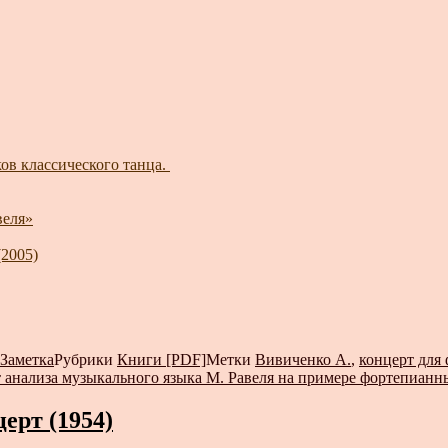
в классического танца.
веля»
(2005)
Заметка
Рубрики
Книги [PDF]
Метки
Вивиченко А.
,
концерт для
 анализа музыкального языка М. Равеля на примере фортепианн
ерт (1954)