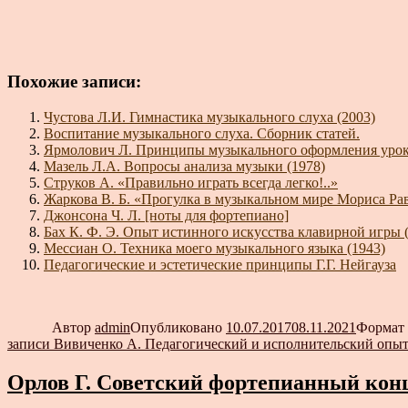
Похожие записи:
Чустова Л.И. Гимнастика музыкального слуха (2003)
Воспитание музыкального слуха. Сборник статей.
Ярмолович Л. Принципы музыкального оформления уроко
Мазель Л.А. Вопросы анализа музыки (1978)
Струков А. «Правильно играть всегда легко!..»
Жаркова В. Б. «Прогулка в музыкальном мире Мориса Ра
Джонсона Ч. Л. [ноты для фортепиано]
Бах К. Ф. Э. Опыт истинного искусства клавирной игры 
Мессиан О. Техника моего музыкального языка (1943)
Педагогические и эстетические принципы Г.Г. Нейгауза
Автор
admin
Опубликовано
10.07.2017
08.11.2021
Формат
записи Вивиченко А. Педагогический и исполнительский опыт
Орлов Г. Советский фортепианный конц