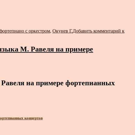
 фортепиано с оркестром
,
Окунев Г.
Добавить комментарий
к
языка М. Равеля на примере
 Равеля на примере фортепианных
фортепианных концертов