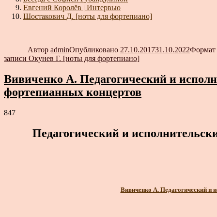
Евгений Королёв | Интервью
Шостакович Д. [ноты для фортепиано]
Автор
admin
Опубликовано
27.10.2017
31.10.2022
Форма
записи Окунев Г. [ноты для фортепиано]
Вивиченко А. Педагогический и исполн
фортепианных концертов
847
Педагогический и исполнительск
Вивиченко А. Педагогический и 