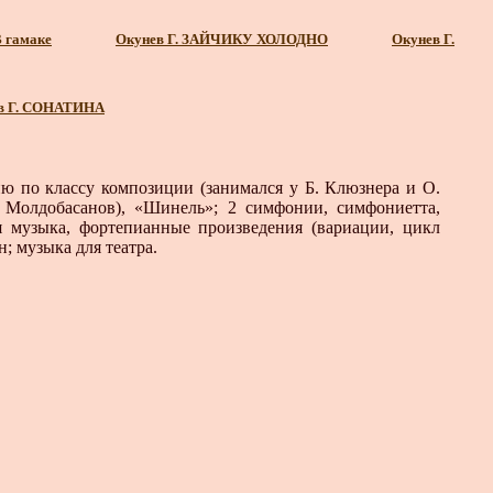
В гамаке
Окунев Г. ЗАЙЧИКУ ХОЛОДНО
Окунев Г.
в Г. СОНАТИНА
ю по классу композиции (занимался у Б. Клюзнера и О.
 Молдобасанов), «Ши­нель»; 2 симфонии, симфониетта,
 музыка, форте­пианные произведения (вариации, цикл
; музыка для театра.