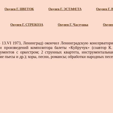
Окунев Г. ЦВЕТОК
Окунев Г. ЭСТАФЕТА
Окунев Г. 
Окунев Г. СТРЕКОЗА
Окунев Г. Частушка
Окуне
13.VI 1973, Ленинград) окончил Ленинградскую консерватори
ди произведений композитора ба­леты «Куйручук» (соавтор К.
ментов с оркестром; 2 струнных квартета, инструментальная
е пьесы и др.); хоры, песни, романсы; обработки народных песен