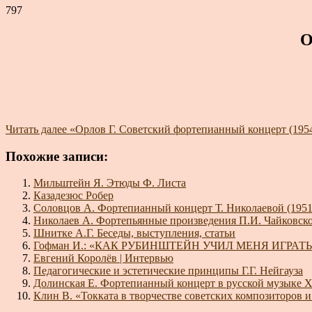
797
О
Читать далее
«Орлов Г. Советский фортепианный концерт (195
Похожие записи:
Мильштейн Я. Этюды Ф. Листа
Казадезюс Робер
Соловцов А. Фортепианный концерт Т. Николаевой (1951
Николаев А. Фортепьянные произведения П.И. Чайковск
Шнитке А.Г. Беседы, выступления, статьи
Гофман И.: «КАК РУБИНШТЕЙН УЧИЛ МЕНЯ ИГРАТЬ
Евгений Королёв | Интервью
Педагогические и эстетические принципы Г.Г. Нейгауза
Долинская Е. Фортепианный концерт в русской музыке 
Клин В. «Токката в творчестве советских композиторов 