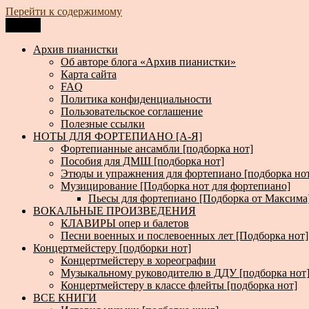
Перейти к содержимому
Меню
Архив пианистки
Всё для пианистов: ноты, книги, музыка, статьи…
Архив пианистки
Об авторе блога «Архив пианистки»
Карта сайта
FAQ
Политика конфиденциальности
Пользовательское соглашение
Полезные ссылки
НОТЫ ДЛЯ ФОРТЕПИАНО [А-Я]
Фортепианные ансамбли [подборка нот]
Пособия для ДМШ [подборка нот]
Этюды и упражнения для фортепиано [подборка но
Музицирование [Подборка нот для фортепиано]
Пьесы для фортепиано [Подборка от Максима
ВОКАЛЬНЫЕ ПРОИЗВЕДЕНИЯ
КЛАВИРЫ опер и балетов
Песни военных и послевоенных лет [Подборка нот]
Концертмейстеру [подборки нот]
Концертмейстеру в хореографии
Музыкальному руководителю в ДДУ [подборка нот
Концертмейстеру в классе флейты [подборка нот]
ВСЕ КНИГИ