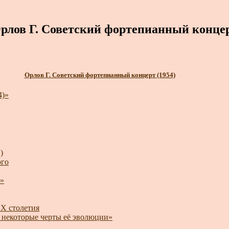
рлов Г. Советский фортепианный конце
Орлов Г. Советский фортепианный концерт (1954)
4)»
)
ого
»
XX столетия
и некоторые черты её эволюции»