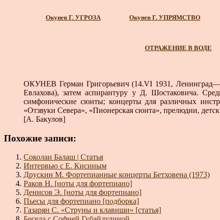
Окунев Г. УГРОЗА
Окунев Г. УПРЯМСТВО
ОТРАЖЕНИЕ В ВОДЕ
ОКУНЕВ Герман Григорьевич (14.VI 1931, Ленин­град— 
Евлахова), затем аспирантуру у Д. Шостаковича. Сре
симфонические сюиты; концерты для различных инстру
«Отзвуки Севе­ра», «Пионерская сюита», прелюдии, детски
[А. Бакулов]
Похожие записи:
Соколаи Балаш | Статья
Интервью с Е. Кисиным
Друскин М. Фортепианные концерты Бетховена (1973)
Раков Н. [ноты для фортепиано]
Денисов Э. [ноты для фортепиано]
Пьесы для фортепиано [подборка]
Газарян С. «Струны и клавиши» [статья]
Беседа с Софией Губайдулиной