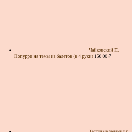
Чайковский П.
Попурри на темы из балетов (в 4 руки)
150.00
₽
Тестовые задания к