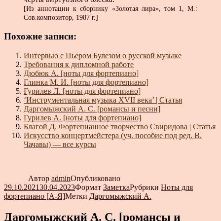
[Из аннотации к сборнику «Золотая лира», том 1, М.:
Сов.композитор, 1987 г.]
Похожие записи:
Интервью с Пьером Булезом о русской музыке
Требования к дипломной работе
Дюбюк А. [ноты для фортепиано]
Глинка М. И. [ноты для фортепиано]
Гурилев Л. [ноты для фортепиано]
‘Инструментальная музыка XVII века’ | Статья
Даргомыжский А. С. [романсы и песни]
Гурилев А. [ноты для фортепиано]
Благой Д. Фортепианное творчество Свиридова | Статья
Искусство концертмейстера (уч. пособие под ред. В.
Чачавы) — все курсы
Автор
admin
Опубликовано
29.10.2021
30.04.2023
Формат
Заметка
Рубрики
Ноты для
фортепиано [А-Я]
Метки
Даргомыжский А.
Даргомыжский А. С. [романсы и