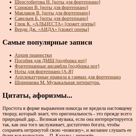
Шерстобитова Н. [ноты для фортепиано]
Сорокин В. [ноты для фортепиано]
Маклаков В. [ноты для фортепиано]
Савельев Б. [ноты для фортепиано]
Глюк К. «АЛЬЦЕСТА» [сюжет оперы]
Верди Дж. «АИДА» [сюжет оперы]
Самые популярные записи
Архив пианистки
Пособия для ДМШ [подборка нот]
Фортепианные ансамбли [подборка нот]
Ноты для фортепиано [А-Я]
Аппликатурные правила в гаммах для фортепиано
Шорникова М. Музыкальная литература.
Цитаты, афоризмы...
Простота в форме выражения никогда не вредила настоящему
творцу, который знает, что оригинальность - это прежде всего
природный дар... Великая музыка, если она интерпретируется
так, как она того заслуживает, достаточно богата, чтобы
сохранять нетронутой свою «новизну», и желание слушать ее
будет все возрастать. - П. Казальс : дирижёр