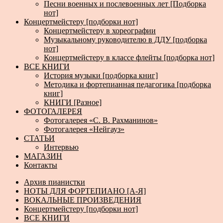
Песни военных и послевоенных лет [Подборка
нот]
Концертмейстеру [подборки нот]
Концертмейстеру в хореографии
Музыкальному руководителю в ДДУ [подборка
нот]
Концертмейстеру в классе флейты [подборка нот]
ВСЕ КНИГИ
История музыки [подборка книг]
Методика и фортепианная педагогика [подборка
книг]
КНИГИ [Разное]
ФОТОГАЛЕРЕЯ
Фотогалерея «С. В. Рахманинов»
Фотогалерея «Нейгауз»
СТАТЬИ
Интервью
МАГАЗИН
Контакты
Архив пианистки
НОТЫ ДЛЯ ФОРТЕПИАНО [А-Я]
ВОКАЛЬНЫЕ ПРОИЗВЕДЕНИЯ
Концертмейстеру [подборки нот]
ВСЕ КНИГИ