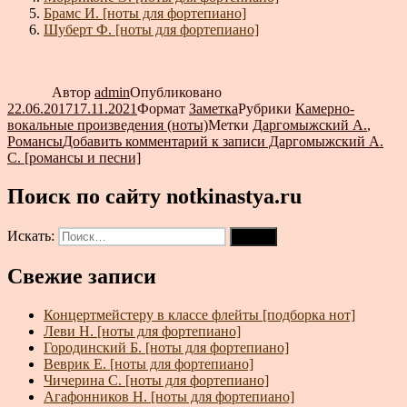
Брамс И. [ноты для фортепиано]
Шуберт Ф. [ноты для фортепиано]
Автор
admin
Опубликовано
22.06.2017
17.11.2021
Формат
Заметка
Рубрики
Камерно-
вокальные произведения (ноты)
Метки
Даргомыжский А.
,
Романсы
Добавить комментарий
к записи Даргомыжский А.
С. [романсы и песни]
Поиск по сайту notkinastya.ru
Искать:
Поиск
Свежие записи
Концертмейстеру в классе флейты [подборка нот]
Леви Н. [ноты для фортепиано]
Городинский Б. [ноты для фортепиано]
Веврик Е. [ноты для фортепиано]
Чичерина С. [ноты для фортепиано]
Агафонников Н. [ноты для фортепиано]