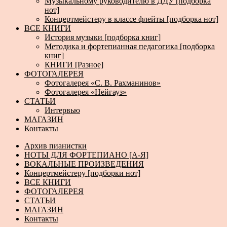
Музыкальному руководителю в ДДУ [подборка
нот]
Концертмейстеру в классе флейты [подборка нот]
ВСЕ КНИГИ
История музыки [подборка книг]
Методика и фортепианная педагогика [подборка
книг]
КНИГИ [Разное]
ФОТОГАЛЕРЕЯ
Фотогалерея «С. В. Рахманинов»
Фотогалерея «Нейгауз»
СТАТЬИ
Интервью
МАГАЗИН
Контакты
Архив пианистки
НОТЫ ДЛЯ ФОРТЕПИАНО [А-Я]
ВОКАЛЬНЫЕ ПРОИЗВЕДЕНИЯ
Концертмейстеру [подборки нот]
ВСЕ КНИГИ
ФОТОГАЛЕРЕЯ
СТАТЬИ
МАГАЗИН
Контакты