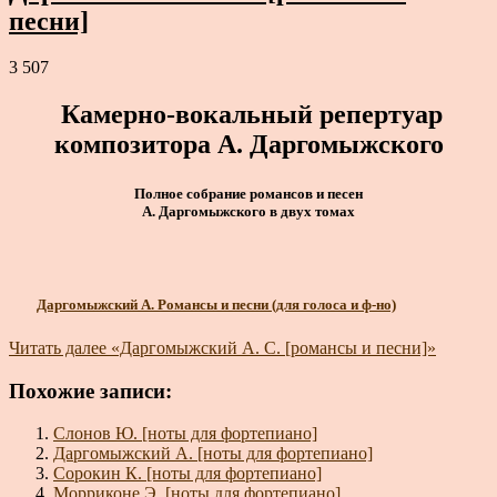
песни]
3 507
Камерно-вокальный репертуар
композитора А. Даргомыжского
Полное собрание романсов и песен
А. Даргомыжского в двух томах
Даргомыжский А. Романсы и песни (для голоса и ф-но)
Читать далее
«Даргомыжский А. С. [романсы и песни]»
Похожие записи:
Слонов Ю. [ноты для фортепиано]
Даргомыжский А. [ноты для фортепиано]
Сорокин К. [ноты для фортепиано]
Морриконе Э. [ноты для фортепиано]