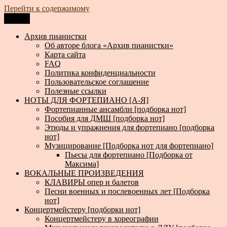
Перейти к содержимому
Меню
Архив пианистки
Всё для пианистов: ноты, книги, музыка, статьи…
Архив пианистки
Об авторе блога «Архив пианистки»
Карта сайта
FAQ
Политика конфиденциальности
Пользовательское соглашение
Полезные ссылки
НОТЫ ДЛЯ ФОРТЕПИАНО [А-Я]
Фортепианные ансамбли [подборка нот]
Пособия для ДМШ [подборка нот]
Этюды и упражнения для фортепиано [подборка
нот]
Музицирование [Подборка нот для фортепиано]
Пьесы для фортепиано [Подборка от
Максима]
ВОКАЛЬНЫЕ ПРОИЗВЕДЕНИЯ
КЛАВИРЫ опер и балетов
Песни военных и послевоенных лет [Подборка
нот]
Концертмейстеру [подборки нот]
Концертмейстеру в хореографии