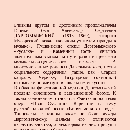
Близким другом и достойным продолжателем
Глинки был Александр Сергеевич
ДАРГОМЫЖСКИЙ (1813—1869), которого
Мусоргский назвал «великим учителем правды в
музыке». Пушкинские оперы Даргомыжского
«Русалка» и «Каменный гость» явились
значительным этапом на пути развития русского
музыкально-сценического искусства. А
многочисленные романсы Даргомыжского, песни
социального содержания (такие, как «Старый
капрал», «Червяк», «Титулярный советник»)
открывали новые пути в вокальном искусстве.
В области фортепианной музыки Даргомыжский
проявил склонность к вариационной форме. К
таким сочинениям относятся Фантазия на темы
оперы «Иван Сусанин», Вариации на тему
русской народной песни «Винят меня в народе».
Танцевальные жанры также не были чужды
Даргомыжскому. Вальсы его отличаются
выразительностью, а некоторым из них присущи
черты виртуозного блеска.