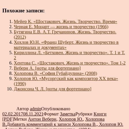
Похожие записи:
Мейер К. «Шостакович. Жизнь. Творчество. Время»
Черная Е. Моцарт — жизнь и творчество (1966)
Бутягина Е.В. А.Т. Гречанинов. Жизнь. Творчество.
(2012)
Хохлов Ю.Н. «Франц Шуберт. Жизнь и творчество в
материалах и документах»
Кириллина Л. «Бетховен. Жизнь и творчество». Т. 1 и Т.
2
Хентова С. «Шостакович. Жизнь и творчество». Том 1-2
Веберн А. [ноты для фортепиано]
Холопова В. «София Губайдулина» (2008)
Холопов Ю. «Мусоргский как композитор XX века»
(1990)
Джонсона Ч. Л. [ноты для фортепиано]
Автор
admin
Опубликовано
02.02.2017
08.11.2021
Формат
Заметка
Рубрики
Книги
[PDF]
Метки
Антон Веберн
,
Холопов Ю.
,
Холопова
В.
Добавить комментарий
к записи Холопова В., Холопов Ю.