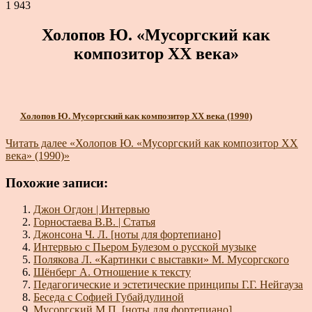
1 943
Холопов Ю. «Мусоргский как
композитор XX века»
Холопов Ю. Мусоргский как композитор XX века (1990)
Читать далее
«Холопов Ю. «Мусоргский как композитор XX
века» (1990)»
Похожие записи:
Джон Огдон | Интервью
Горностаева В.В. | Статья
Джонсона Ч. Л. [ноты для фортепиано]
Интервью с Пьером Булезом о русской музыке
Полякова Л. «Картинки с выставки» М. Мусоргского
Шёнберг А. Отношение к тексту
Педагогические и эстетические принципы Г.Г. Нейгауза
Беседа с Софией Губайдулиной
Мусоргский М.П. [ноты для фортепиано]