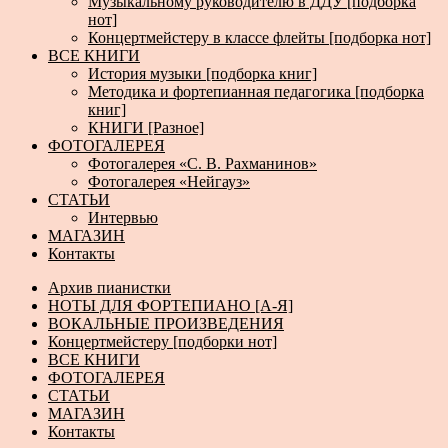
Музыкальному руководителю в ДДУ [подборка
нот]
Концертмейстеру в классе флейты [подборка нот]
ВСЕ КНИГИ
История музыки [подборка книг]
Методика и фортепианная педагогика [подборка
книг]
КНИГИ [Разное]
ФОТОГАЛЕРЕЯ
Фотогалерея «С. В. Рахманинов»
Фотогалерея «Нейгауз»
СТАТЬИ
Интервью
МАГАЗИН
Контакты
Архив пианистки
НОТЫ ДЛЯ ФОРТЕПИАНО [А-Я]
ВОКАЛЬНЫЕ ПРОИЗВЕДЕНИЯ
Концертмейстеру [подборки нот]
ВСЕ КНИГИ
ФОТОГАЛЕРЕЯ
СТАТЬИ
МАГАЗИН
Контакты