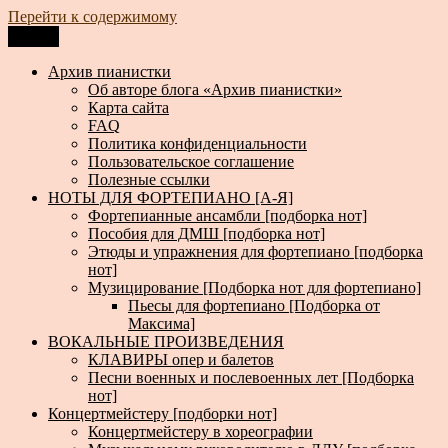
Перейти к содержимому
Меню
Архив пианистки
Всё для пианистов: ноты, книги, музыка, статьи…
Архив пианистки
Об авторе блога «Архив пианистки»
Карта сайта
FAQ
Политика конфиденциальности
Пользовательское соглашение
Полезные ссылки
НОТЫ ДЛЯ ФОРТЕПИАНО [А-Я]
Фортепианные ансамбли [подборка нот]
Пособия для ДМШ [подборка нот]
Этюды и упражнения для фортепиано [подборка
нот]
Музицирование [Подборка нот для фортепиано]
Пьесы для фортепиано [Подборка от
Максима]
ВОКАЛЬНЫЕ ПРОИЗВЕДЕНИЯ
КЛАВИРЫ опер и балетов
Песни военных и послевоенных лет [Подборка
нот]
Концертмейстеру [подборки нот]
Концертмейстеру в хореографии