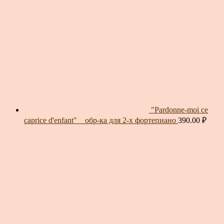
"Pardonne-moi ce
caprice d'enfant" _ обр-ка для 2-х фортепиано
390.00
₽