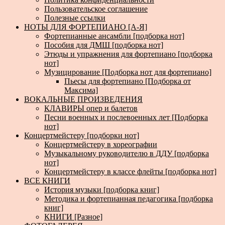
Пользовательское соглашение
Полезные ссылки
НОТЫ ДЛЯ ФОРТЕПИАНО [А-Я]
Фортепианные ансамбли [подборка нот]
Пособия для ДМШ [подборка нот]
Этюды и упражнения для фортепиано [подборка
нот]
Музицирование [Подборка нот для фортепиано]
Пьесы для фортепиано [Подборка от
Максима]
ВОКАЛЬНЫЕ ПРОИЗВЕДЕНИЯ
КЛАВИРЫ опер и балетов
Песни военных и послевоенных лет [Подборка
нот]
Концертмейстеру [подборки нот]
Концертмейстеру в хореографии
Музыкальному руководителю в ДДУ [подборка
нот]
Концертмейстеру в классе флейты [подборка нот]
ВСЕ КНИГИ
История музыки [подборка книг]
Методика и фортепианная педагогика [подборка
книг]
КНИГИ [Разное]