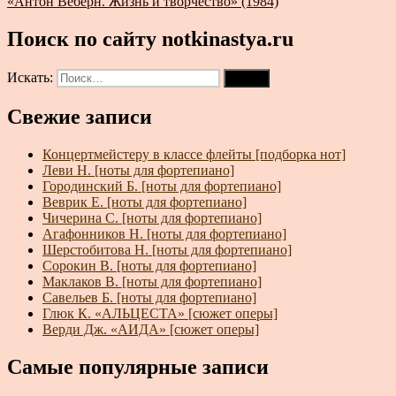
«Антон Веберн. Жизнь и творчество» (1984)
Поиск по сайту notkinastya.ru
Искать:
Поиск
Свежие записи
Концертмейстеру в классе флейты [подборка нот]
Леви Н. [ноты для фортепиано]
Городинский Б. [ноты для фортепиано]
Веврик Е. [ноты для фортепиано]
Чичерина С. [ноты для фортепиано]
Агафонников Н. [ноты для фортепиано]
Шерстобитова Н. [ноты для фортепиано]
Сорокин В. [ноты для фортепиано]
Маклаков В. [ноты для фортепиано]
Савельев Б. [ноты для фортепиано]
Глюк К. «АЛЬЦЕСТА» [сюжет оперы]
Верди Дж. «АИДА» [сюжет оперы]
Самые популярные записи