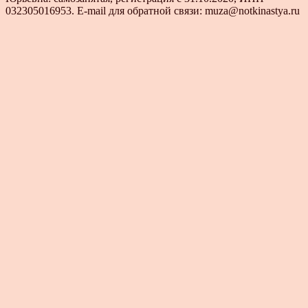
032305016953. E-mail для обратной связи: muza@notkinastya.ru