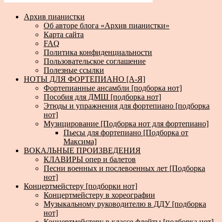
Архив пианистки
Об авторе блога «Архив пианистки»
Карта сайта
FAQ
Политика конфиденциальности
Пользовательское соглашение
Полезные ссылки
НОТЫ ДЛЯ ФОРТЕПИАНО [А-Я]
Фортепианные ансамбли [подборка нот]
Пособия для ДМШ [подборка нот]
Этюды и упражнения для фортепиано [подборка
нот]
Музицирование [Подборка нот для фортепиано]
Пьесы для фортепиано [Подборка от
Максима]
ВОКАЛЬНЫЕ ПРОИЗВЕДЕНИЯ
КЛАВИРЫ опер и балетов
Песни военных и послевоенных лет [Подборка
нот]
Концертмейстеру [подборки нот]
Концертмейстеру в хореографии
Музыкальному руководителю в ДДУ [подборка
нот]
Концертмейстеру в классе флейты [подборка нот]