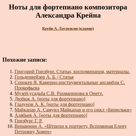
Ноты для фортепиано композитора
Александра Крейна
Крейн А. Лауренсия (клавир)
Похожие записи:
Григорий Гинзбург. Статьи, воспоминания, материалы.
Гольденвейзер А. Б. | Статья
Сорокер Я. Камерно-инструментальные ансамбли С.
Прокофьева
Музей-усадьба С.В. Рахманинова в Онеге.
Дюбюк А. [ноты для фортепиано]
Глазунов А. К. [ноты для фортепиано]
Майкапар А. Самуил Майкапар и его цикл «Бирюльки»
Алябьев А. [ноты для фортепиано]
Гинзбург Г. Р.
Вершинин А. «Штрихи к портрету. Вспоминая Елену
Петровну Ховен»