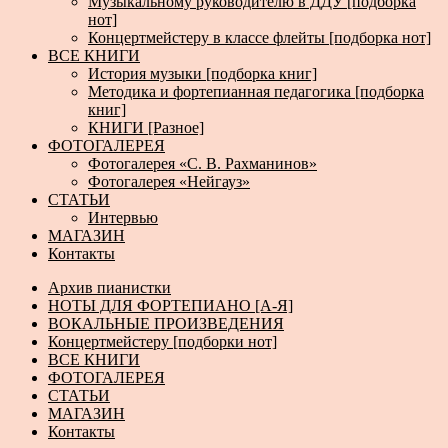
Музыкальному руководителю в ДДУ [подборка
нот]
Концертмейстеру в классе флейты [подборка нот]
ВСЕ КНИГИ
История музыки [подборка книг]
Методика и фортепианная педагогика [подборка
книг]
КНИГИ [Разное]
ФОТОГАЛЕРЕЯ
Фотогалерея «С. В. Рахманинов»
Фотогалерея «Нейгауз»
СТАТЬИ
Интервью
МАГАЗИН
Контакты
Архив пианистки
НОТЫ ДЛЯ ФОРТЕПИАНО [А-Я]
ВОКАЛЬНЫЕ ПРОИЗВЕДЕНИЯ
Концертмейстеру [подборки нот]
ВСЕ КНИГИ
ФОТОГАЛЕРЕЯ
СТАТЬИ
МАГАЗИН
Контакты