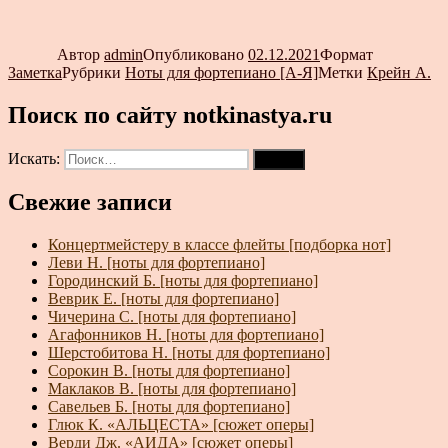
Автор
admin
Опубликовано
02.12.2021
Формат
Заметка
Рубрики
Ноты для фортепиано [А-Я]
Метки
Крейн А.
Поиск по сайту notkinastya.ru
Искать:
Поиск
Свежие записи
Концертмейстеру в классе флейты [подборка нот]
Леви Н. [ноты для фортепиано]
Городинский Б. [ноты для фортепиано]
Веврик Е. [ноты для фортепиано]
Чичерина С. [ноты для фортепиано]
Агафонников Н. [ноты для фортепиано]
Шерстобитова Н. [ноты для фортепиано]
Сорокин В. [ноты для фортепиано]
Маклаков В. [ноты для фортепиано]
Савельев Б. [ноты для фортепиано]
Глюк К. «АЛЬЦЕСТА» [сюжет оперы]
Верди Дж. «АИДА» [сюжет оперы]