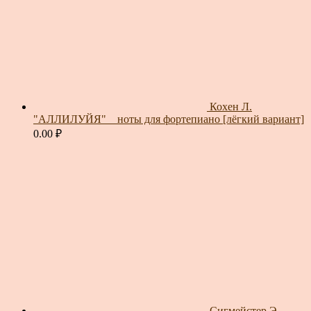
Кохен Л.
"АЛЛИЛУЙЯ" _ ноты для фортепиано [лёгкий вариант]
0.00
₽
Сигмейстер Э.