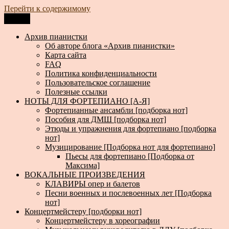
Перейти к содержимому
Меню
Архив пианистки
Всё для пианистов: ноты, книги, музыка, статьи…
Архив пианистки
Об авторе блога «Архив пианистки»
Карта сайта
FAQ
Политика конфиденциальности
Пользовательское соглашение
Полезные ссылки
НОТЫ ДЛЯ ФОРТЕПИАНО [А-Я]
Фортепианные ансамбли [подборка нот]
Пособия для ДМШ [подборка нот]
Этюды и упражнения для фортепиано [подборка
нот]
Музицирование [Подборка нот для фортепиано]
Пьесы для фортепиано [Подборка от
Максима]
ВОКАЛЬНЫЕ ПРОИЗВЕДЕНИЯ
КЛАВИРЫ опер и балетов
Песни военных и послевоенных лет [Подборка
нот]
Концертмейстеру [подборки нот]
Концертмейстеру в хореографии