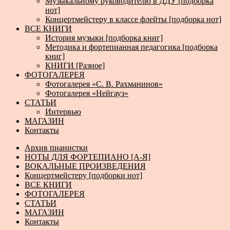
Музыкальному руководителю в ДДУ [подборка
нот]
Концертмейстеру в классе флейты [подборка нот]
ВСЕ КНИГИ
История музыки [подборка книг]
Методика и фортепианная педагогика [подборка
книг]
КНИГИ [Разное]
ФОТОГАЛЕРЕЯ
Фотогалерея «С. В. Рахманинов»
Фотогалерея «Нейгауз»
СТАТЬИ
Интервью
МАГАЗИН
Контакты
Архив пианистки
НОТЫ ДЛЯ ФОРТЕПИАНО [А-Я]
ВОКАЛЬНЫЕ ПРОИЗВЕДЕНИЯ
Концертмейстеру [подборки нот]
ВСЕ КНИГИ
ФОТОГАЛЕРЕЯ
СТАТЬИ
МАГАЗИН
Контакты