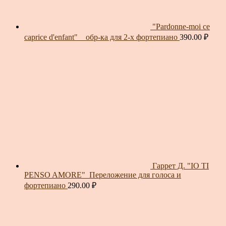
"Pardonne-moi ce
caprice d'enfant" _ обр-ка для 2-х фортепиано
390.00
₽
Гаррет Д. "IO TI
PENSO AMORE"_Переложение для голоса и
фортепиано
290.00
₽