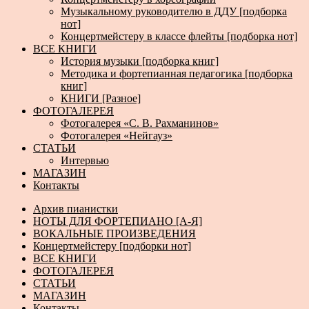
Музыкальному руководителю в ДДУ [подборка
нот]
Концертмейстеру в классе флейты [подборка нот]
ВСЕ КНИГИ
История музыки [подборка книг]
Методика и фортепианная педагогика [подборка
книг]
КНИГИ [Разное]
ФОТОГАЛЕРЕЯ
Фотогалерея «С. В. Рахманинов»
Фотогалерея «Нейгауз»
СТАТЬИ
Интервью
МАГАЗИН
Контакты
Архив пианистки
НОТЫ ДЛЯ ФОРТЕПИАНО [А-Я]
ВОКАЛЬНЫЕ ПРОИЗВЕДЕНИЯ
Концертмейстеру [подборки нот]
ВСЕ КНИГИ
ФОТОГАЛЕРЕЯ
СТАТЬИ
МАГАЗИН
Контакты