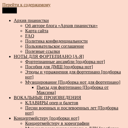
Перейти к содержимому
Меню
Архив пианистки
Всё для пианистов: ноты, книги, музыка, статьи…
Архив пианистки
Об авторе блога «Архив пианистки»
Карта сайта
FAQ
Политика конфиденциальности
Пользовательское соглашение
Полезные ссылки
НОТЫ ДЛЯ ФОРТЕПИАНО [А-Я]
Фортепианные ансамбли [подборка нот]
Пособия для ДМШ [подборка нот]
Этюды и упражнения для фортепиано [подборка
нот]
Музицирование [Подборка нот для фортепиано]
Пьесы для фортепиано [Подборка от
Максима]
ВОКАЛЬНЫЕ ПРОИЗВЕДЕНИЯ
КЛАВИРЫ опер и балетов
Песни военных и послевоенных лет [Подборка
нот]
Концертмейстеру [подборки нот]
Концертмейстеру в хореографии