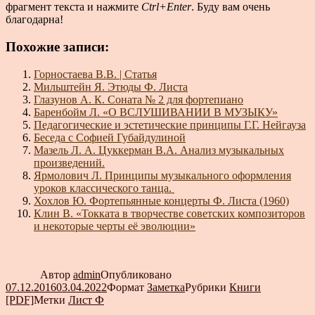
фрагмент текста и нажмите
Ctrl+Enter
. Буду вам очень
благодарна!
Похожие записи:
Горностаева В.В. | Статья
Мильштейн Я. Этюды Ф. Листа
Глазунов А. К. Соната № 2 для фортепиано
Баренбойм Л. «О ВСЛУШИВАНИИ В МУЗЫКУ»
Педагогические и эстетические принципы Г.Г. Нейгауза
Беседа с Софией Губайдулиной
Мазель Л. А. Цуккерман В.А. Анализ музыкальных
произведений.
Ярмолович Л. Принципы музыкального оформления
уроков классического танца.
Хохлов Ю. Фортепьянные концерты Ф. Листа (1960)
Клин В. «Токката в творчестве советских композиторов
и некоторые черты её эволюции»
Автор
admin
Опубликовано
07.12.2016
03.04.2022
Формат
Заметка
Рубрики
Книги
[PDF]
Метки
Лист Ф