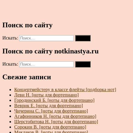
Поиск по сайту
Искать:
Поиск
Поиск по сайту notkinastya.ru
Искать:
Поиск
Свежие записи
Концертмейстеру в классе флейты [подборка нот]
Леви Н. [ноты для фортепиано]
Городинский Б. [ноты для фортепиано]
Веврик Е. [ноты для фортепиано]
Чичерина С. [ноты для фортепиано]
Агафонников Н. [ноты для фортепиано]
Шерстобитова Н. [ноты для фортепиано]
Сорокин В. [ноты для фортепиано]
Маклаков В. [ноты для фортепиано]