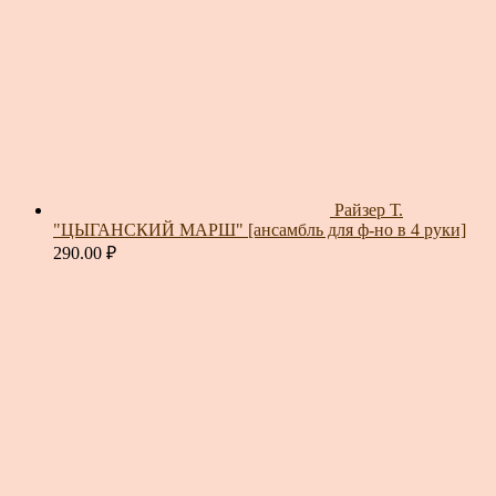
Райзер Т.
"ЦЫГАНСКИЙ МАРШ" [ансамбль для ф-но в 4 руки]
290.00
₽