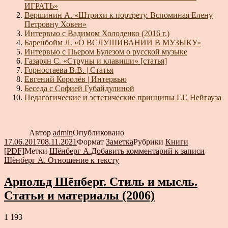
ИГРАТЬ»
Вершинин А. «Штрихи к портрету. Вспоминая Елену
Петровну Ховен»
Интервью с Вадимом Холоденко (2016 г.)
Баренбойм Л. «О ВСЛУШИВАНИИ В МУЗЫКУ»
Интервью с Пьером Булезом о русской музыке
Газарян С. «Струны и клавиши» [статья]
Горностаева В.В. | Статья
Евгений Королёв | Интервью
Беседа с Софией Губайдулиной
Педагогические и эстетические принципы Г.Г. Нейгауза
Автор
admin
Опубликовано
17.06.2017
08.11.2021
Формат
Заметка
Рубрики
Книги
[PDF]
Метки
Шёнберг А.
Добавить комментарий
к записи
Шёнберг А. Отношение к тексту
Арнольд Шёнберг. Стиль и мысль.
Статьи и материалы (2006)
1 193