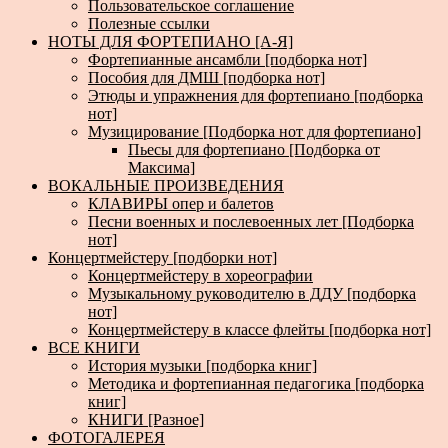
Пользовательское соглашение
Полезные ссылки
НОТЫ ДЛЯ ФОРТЕПИАНО [А-Я]
Фортепианные ансамбли [подборка нот]
Пособия для ДМШ [подборка нот]
Этюды и упражнения для фортепиано [подборка
нот]
Музицирование [Подборка нот для фортепиано]
Пьесы для фортепиано [Подборка от
Максима]
ВОКАЛЬНЫЕ ПРОИЗВЕДЕНИЯ
КЛАВИРЫ опер и балетов
Песни военных и послевоенных лет [Подборка
нот]
Концертмейстеру [подборки нот]
Концертмейстеру в хореографии
Музыкальному руководителю в ДДУ [подборка
нот]
Концертмейстеру в классе флейты [подборка нот]
ВСЕ КНИГИ
История музыки [подборка книг]
Методика и фортепианная педагогика [подборка
книг]
КНИГИ [Разное]
ФОТОГАЛЕРЕЯ