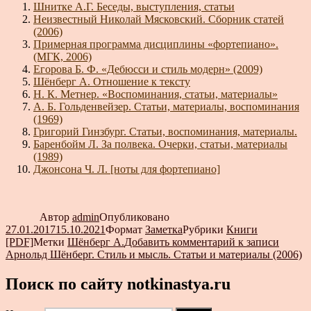
Шнитке А.Г. Беседы, выступления, статьи
Неизвестный Николай Мясковский. Сборник статей
(2006)
Примерная программа дисциплины «фортепиано».
(МГК, 2006)
Егорова Б. Ф. «Дебюсси и стиль модерн» (2009)
Шёнберг А. Отношение к тексту
Н. К. Метнер. «Воспоминания, статьи, материалы»
А. Б. Гольденвейзер. Статьи, материалы, воспоминания
(1969)
Григорий Гинзбург. Статьи, воспоминания, материалы.
Баренбойм Л. За полвека. Очерки, статьи, материалы
(1989)
Джонсона Ч. Л. [ноты для фортепиано]
Автор
admin
Опубликовано
27.01.2017
15.10.2021
Формат
Заметка
Рубрики
Книги
[PDF]
Метки
Шёнберг А.
Добавить комментарий
к записи
Арнольд Шёнберг. Стиль и мысль. Статьи и материалы (2006)
Поиск по сайту notkinastya.ru