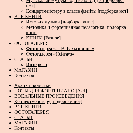
Музыкальному руководителю в ДДУ [подборка
нот]
Концертмейстеру в классе флейты [подборка нот]
ВСЕ КНИГИ
История музыки [подборка книг]
Методика и фортепианная педагогика [подборка
книг]
КНИГИ [Разное]
ФОТОГАЛЕРЕЯ
Фотогалерея «С. В. Рахманинов»
Фотогалерея «Нейгауз»
СТАТЬИ
Интервью
МАГАЗИН
Контакты
Архив пианистки
НОТЫ ДЛЯ ФОРТЕПИАНО [А-Я]
ВОКАЛЬНЫЕ ПРОИЗВЕДЕНИЯ
Концертмейстеру [подборки нот]
ВСЕ КНИГИ
ФОТОГАЛЕРЕЯ
СТАТЬИ
МАГАЗИН
Контакты