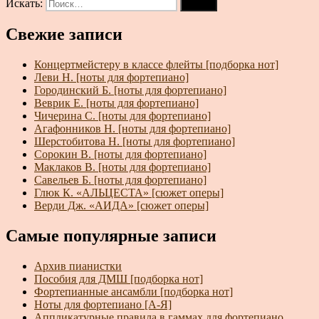
Искать:
Поиск
Свежие записи
Концертмейстеру в классе флейты [подборка нот]
Леви Н. [ноты для фортепиано]
Городинский Б. [ноты для фортепиано]
Веврик Е. [ноты для фортепиано]
Чичерина С. [ноты для фортепиано]
Агафонников Н. [ноты для фортепиано]
Шерстобитова Н. [ноты для фортепиано]
Сорокин В. [ноты для фортепиано]
Маклаков В. [ноты для фортепиано]
Савельев Б. [ноты для фортепиано]
Глюк К. «АЛЬЦЕСТА» [сюжет оперы]
Верди Дж. «АИДА» [сюжет оперы]
Самые популярные записи
Архив пианистки
Пособия для ДМШ [подборка нот]
Фортепианные ансамбли [подборка нот]
Ноты для фортепиано [А-Я]
Аппликатурные правила в гаммах для фортепиано