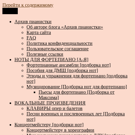
Перейти к содержимому
Меню
Архив пианистки
Всё для пианистов: ноты, книги, музыка, статьи…
Архив пианистки
Об авторе блога «Архив пианистки»
Карта сайта
FAQ
Политика конфиденциальности
Пользовательское соглашение
Полезные ссылки
НОТЫ ДЛЯ ФОРТЕПИАНО [А-Я]
Фортепианные ансамбли [подборка нот]
Пособия для ДМШ [подборка нот]
Этюды и упражнения для фортепиано [подборка
нот]
Музицирование [Подборка нот для фортепиано]
Пьесы для фортепиано [Подборка от
Максима]
ВОКАЛЬНЫЕ ПРОИЗВЕДЕНИЯ
КЛАВИРЫ опер и балетов
Песни военных и послевоенных лет [Подборка
нот]
Концертмейстеру [подборки нот]
Концертмейстеру в хореографии