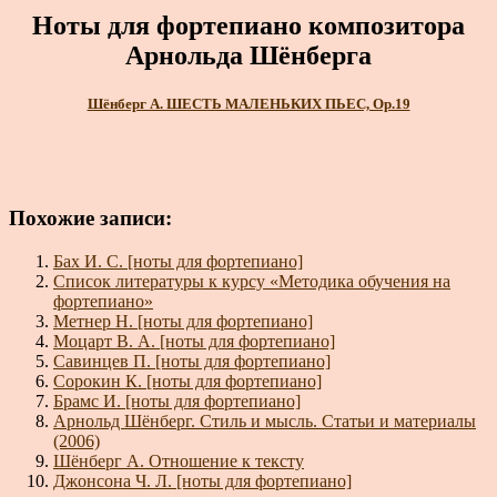
Ноты для фортепиано композитора
Арнольда Шёнберга
Шёнберг А. ШЕСТЬ МАЛЕНЬКИХ ПЬЕС, Op.19
Похожие записи:
Бах И. С. [ноты для фортепиано]
Список литературы к курсу «Методика обучения на
фортепиано»
Метнер Н. [ноты для фортепиано]
Моцарт В. А. [ноты для фортепиано]
Савинцев П. [ноты для фортепиано]
Сорокин К. [ноты для фортепиано]
Брамс И. [ноты для фортепиано]
Арнольд Шёнберг. Стиль и мысль. Статьи и материалы
(2006)
Шёнберг А. Отношение к тексту
Джонсона Ч. Л. [ноты для фортепиано]