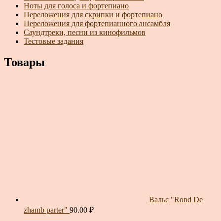
Ноты для голоса и фортепиано
Переложения для скрипки и фортепиано
Переложения для фортепианного ансамбля
Саундтреки, песни из кинофильмов
Тестовые задания
Товары
Вальс "Rond De
zhamb parter"
90.00
₽