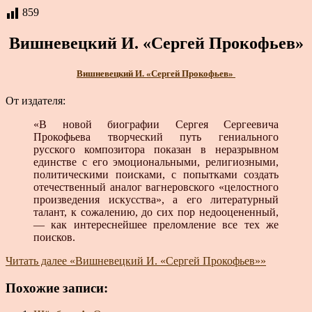
859
Вишневецкий И. «Сергей Прокофьев»
Вишневецкий И. «Сергей Прокофьев»
От издателя:
«В новой биографии Сергея Сергеевича
Прокофьева творческий путь гениального
русского композитора показан в неразрывном
единстве с его эмоциональными, религиозными,
политическими поисками, с попытками создать
отечественный аналог вагнеровского «целостного
произведения искусства», а его литературный
талант, к сожалению, до сих пор недооцененный,
— как интереснейшее преломление все тех же
поисков.
Читать далее
«Вишневецкий И. «Сергей Прокофьев»»
Похожие записи: