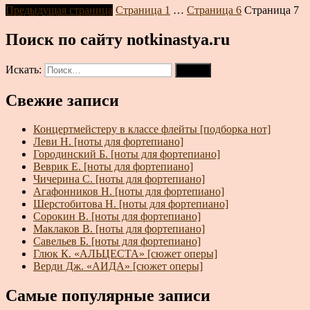
Предыдущая страница
Страница
1
…
Страница
6
Страница
7
Поиск по сайту notkinastya.ru
Искать:
Поиск
Свежие записи
Концертмейстеру в классе флейты [подборка нот]
Леви Н. [ноты для фортепиано]
Городинский Б. [ноты для фортепиано]
Веврик Е. [ноты для фортепиано]
Чичерина С. [ноты для фортепиано]
Агафонников Н. [ноты для фортепиано]
Шерстобитова Н. [ноты для фортепиано]
Сорокин В. [ноты для фортепиано]
Маклаков В. [ноты для фортепиано]
Савельев Б. [ноты для фортепиано]
Глюк К. «АЛЬЦЕСТА» [сюжет оперы]
Верди Дж. «АИДА» [сюжет оперы]
Самые популярные записи