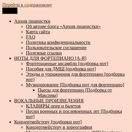
Перейти к содержимому
Меню
Архив пианистки
Всё для пианистов: ноты, книги, музыка, статьи…
Архив пианистки
Об авторе блога «Архив пианистки»
Карта сайта
FAQ
Политика конфиденциальности
Пользовательское соглашение
Полезные ссылки
НОТЫ ДЛЯ ФОРТЕПИАНО [А-Я]
Фортепианные ансамбли [подборка нот]
Пособия для ДМШ [подборка нот]
Этюды и упражнения для фортепиано [подборка
нот]
Музицирование [Подборка нот для фортепиано]
Пьесы для фортепиано [Подборка от
Максима]
ВОКАЛЬНЫЕ ПРОИЗВЕДЕНИЯ
КЛАВИРЫ опер и балетов
Песни военных и послевоенных лет [Подборка
нот]
Концертмейстеру [подборки нот]
Концертмейстеру в хореографии