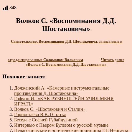
848
Волков С. «Воспоминания Д.Д.
Шостаковича»
Свидетельство. Воспоминания Д.Д. Шостаковича, записанные и
отредактированные Соломоном Волковым
Читать далее
«Волков С. Воспоминания Д.Д. Шостаковича»
Похожие записи:
Должанский А. «Камерные инструментальные
произведения Д. Шостаковича»
Гофман И.: «КАК РУБИНШТЕЙН УЧИЛ МЕНЯ
ИГРАТЬ»
Волков С. «Шостакович и Сталин»
Горностаева В.В. | Статья
Беседа с Софией Губайдулиной
Интервью с Пьером Булезом о русской музыке
Педагогические и эстетические принципы Г.Г. Нейгауза