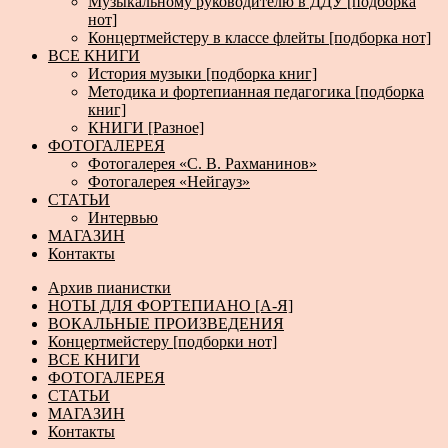
Музыкальному руководителю в ДДУ [подборка
нот]
Концертмейстеру в классе флейты [подборка нот]
ВСЕ КНИГИ
История музыки [подборка книг]
Методика и фортепианная педагогика [подборка
книг]
КНИГИ [Разное]
ФОТОГАЛЕРЕЯ
Фотогалерея «С. В. Рахманинов»
Фотогалерея «Нейгауз»
СТАТЬИ
Интервью
МАГАЗИН
Контакты
Архив пианистки
НОТЫ ДЛЯ ФОРТЕПИАНО [А-Я]
ВОКАЛЬНЫЕ ПРОИЗВЕДЕНИЯ
Концертмейстеру [подборки нот]
ВСЕ КНИГИ
ФОТОГАЛЕРЕЯ
СТАТЬИ
МАГАЗИН
Контакты