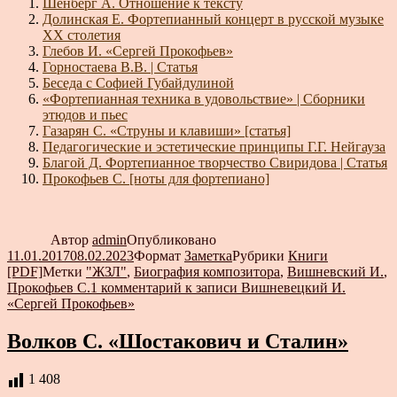
Шёнберг А. Отношение к тексту
Долинская Е. Фортепианный концерт в русской музыке
XX столетия
Глебов И. «Сергей Прокофьев»
Горностаева В.В. | Статья
Беседа с Софией Губайдулиной
«Фортепианная техника в удовольствие» | Сборники
этюдов и пьес
Газарян С. «Струны и клавиши» [статья]
Педагогические и эстетические принципы Г.Г. Нейгауза
Благой Д. Фортепианное творчество Свиридова | Статья
Прокофьев С. [ноты для фортепиано]
Автор
admin
Опубликовано
11.01.2017
08.02.2023
Формат
Заметка
Рубрики
Книги
[PDF]
Метки
"ЖЗЛ"
,
Биография композитора
,
Вишневский И.
,
Прокофьев С.
1 комментарий
к записи Вишневецкий И.
«Сергей Прокофьев»
Волков С. «Шостакович и Сталин»
1 408