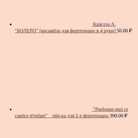
Казелла А.
"БОЛЕРО" [ансамбль для фортепиано в 4 руки]
50.00
₽
"Pardonne-moi ce
caprice d'enfant" _ обр-ка для 2-х фортепиано
390.00
₽