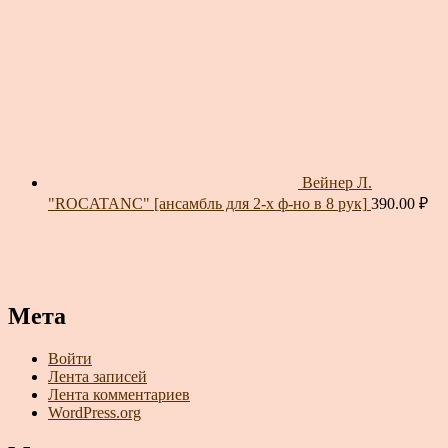
Вейнер Л.
"ROCATANC" [ансамбль для 2-х ф-но в 8 рук]
390.00
₽
Мета
Войти
Лента записей
Лента комментариев
WordPress.org