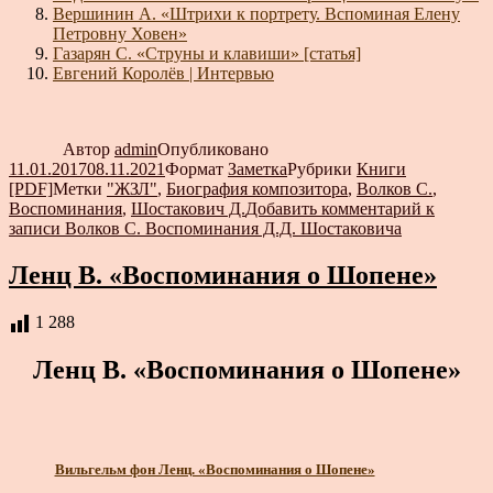
Вершинин А. «Штрихи к портрету. Вспоминая Елену
Петровну Ховен»
Газарян С. «Струны и клавиши» [статья]
Евгений Королёв | Интервью
Автор
admin
Опубликовано
11.01.2017
08.11.2021
Формат
Заметка
Рубрики
Книги
[PDF]
Метки
"ЖЗЛ"
,
Биография композитора
,
Волков С.
,
Воспоминания
,
Шостакович Д.
Добавить комментарий
к
записи Волков С. Воспоминания Д.Д. Шостаковича
Ленц В. «Воспоминания о Шопене»
1 288
Ленц В. «Воспоминания о Шопене»
Вильгельм фон Ленц. «Воспоминания о Шопене»