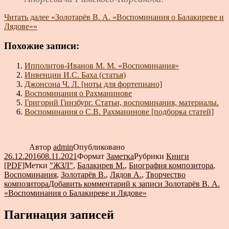
Читать далее
«Золотарёв В. А. «Воспоминания о Балакиреве и
Лядове»»
Похожие записи:
Ипполитов-Иванов М. М. «Воспоминания»
Инвенции И.С. Баха (статья)
Джонсона Ч. Л. [ноты для фортепиано]
Воспоминания о Рахманинове
Григорий Гинзбург. Статьи, воспоминания, материалы.
Воспоминания о С.В. Рахманинове [подборка статей]
Автор
admin
Опубликовано
26.12.2016
08.11.2021
Формат
Заметка
Рубрики
Книги
[PDF]
Метки
"ЖЗЛ"
,
Балакирев М.
,
Биография композитора
,
Воспоминания
,
Золотарёв В.
,
Лядов А.
,
Творчество
композитора
Добавить комментарий
к записи Золотарёв В. А.
«Воспоминания о Балакиреве и Лядове»
Пагинация записей