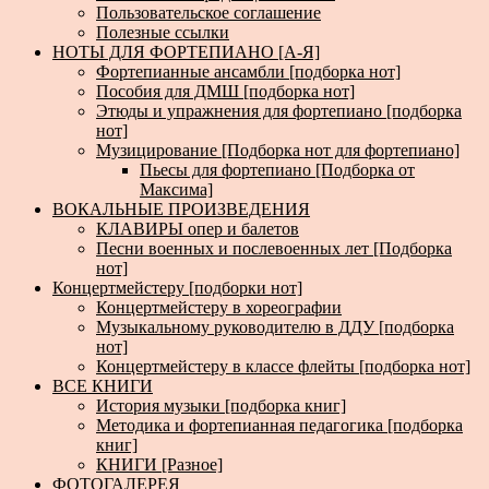
Пользовательское соглашение
Полезные ссылки
НОТЫ ДЛЯ ФОРТЕПИАНО [А-Я]
Фортепианные ансамбли [подборка нот]
Пособия для ДМШ [подборка нот]
Этюды и упражнения для фортепиано [подборка
нот]
Музицирование [Подборка нот для фортепиано]
Пьесы для фортепиано [Подборка от
Максима]
ВОКАЛЬНЫЕ ПРОИЗВЕДЕНИЯ
КЛАВИРЫ опер и балетов
Песни военных и послевоенных лет [Подборка
нот]
Концертмейстеру [подборки нот]
Концертмейстеру в хореографии
Музыкальному руководителю в ДДУ [подборка
нот]
Концертмейстеру в классе флейты [подборка нот]
ВСЕ КНИГИ
История музыки [подборка книг]
Методика и фортепианная педагогика [подборка
книг]
КНИГИ [Разное]
ФОТОГАЛЕРЕЯ