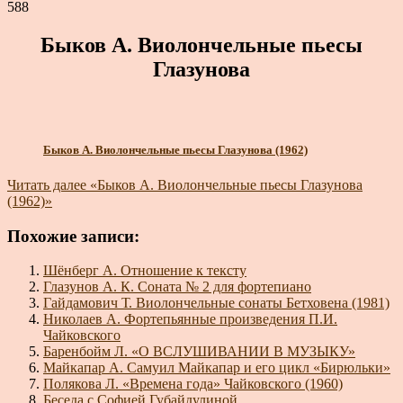
588
Быков А. Виолончельные пьесы
Глазунова
Быков А. Виолончельные пьесы Глазунова (1962)
Читать далее
«Быков А. Виолончельные пьесы Глазунова
(1962)»
Похожие записи:
Шёнберг А. Отношение к тексту
Глазунов А. К. Соната № 2 для фортепиано
Гайдамович Т. Виолончельные сонаты Бетховена (1981)
Николаев А. Фортепьянные произведения П.И.
Чайковского
Баренбойм Л. «О ВСЛУШИВАНИИ В МУЗЫКУ»
Майкапар А. Самуил Майкапар и его цикл «Бирюльки»
Полякова Л. «Времена года» Чайковского (1960)
Беседа с Софией Губайдулиной