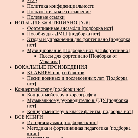
FAQ
Политика конфиденциальности
Пользовательское соглашение
Полезные ссылки
НОТЫ ДЛЯ ФОРТЕПИАНО [А-Я]
Фортепианные ансамбли [подборка нот]
Пособия для ДМШ [подборка нот]
Этюды и упражнения для фортепиано [подборка
нот]
Музицирование [Подборка нот для фортепиано]
Пьесы для фортепиано [Подборка от
Максима]
ВОКАЛЬНЫЕ ПРОИЗВЕДЕНИЯ
КЛАВИРЫ опер и балетов
Песни военных и послевоенных лет [Подборка
нот]
Концертмейстеру [подборки нот]
Концертмейстеру в хореографии
Музыкальному руководителю в ДДУ [подборка
нот]
Концертмейстеру в классе флейты [подборка нот]
ВСЕ КНИГИ
История музыки [подборка книг]
Методика и фортепианная педагогика [подборка
книг]