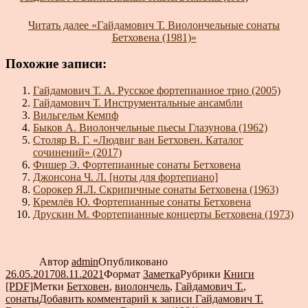
Читать далее
«Гайдамович Т. Виолончельные сонаты
Бетховена (1981)»
Похожие записи:
Гайдамович Т. А. Русское фортепианное трио (2005)
Гайдамович Т. Инструментальные ансамбли
Вильгельм Кемпф
Быков А. Виолончельные пьесы Глазунова (1962)
Столяр В. Г. «Людвиг ван Бетховен. Каталог
сочинений» (2017)
Фишер Э. Фортепианные сонаты Бетховена
Джонсона Ч. Л. [ноты для фортепиано]
Сорокер Я.Л. Скрипичные сонаты Бетховена (1963)
Кремлёв Ю. Фортепианные сонаты Бетховена
Друскин М. Фортепианные концерты Бетховена (1973)
Автор
admin
Опубликовано
26.05.2017
08.11.2021
Формат
Заметка
Рубрики
Книги
[PDF]
Метки
Бетховен
,
виолончель
,
Гайдамович Т.
,
сонаты
Добавить комментарий
к записи Гайдамович Т.