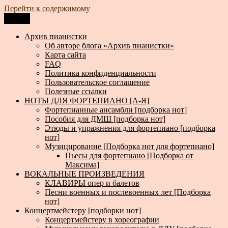
Перейти к содержимому
Меню
Архив пианистки
Всё для пианистов: ноты, книги, музыка, статьи…
Архив пианистки
Об авторе блога «Архив пианистки»
Карта сайта
FAQ
Политика конфиденциальности
Пользовательское соглашение
Полезные ссылки
НОТЫ ДЛЯ ФОРТЕПИАНО [А-Я]
Фортепианные ансамбли [подборка нот]
Пособия для ДМШ [подборка нот]
Этюды и упражнения для фортепиано [подборка
нот]
Музицирование [Подборка нот для фортепиано]
Пьесы для фортепиано [Подборка от
Максима]
ВОКАЛЬНЫЕ ПРОИЗВЕДЕНИЯ
КЛАВИРЫ опер и балетов
Песни военных и послевоенных лет [Подборка
нот]
Концертмейстеру [подборки нот]
Концертмейстеру в хореографии