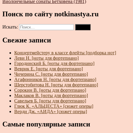
Виолончельные сонаты Бетховена (1981)
Поиск по сайту notkinastya.ru
Искать:
Поиск
Свежие записи
Концертмейстеру в классе флейты [подборка нот]
Леви Н. [ноты для фортепиано]
Городинский Б. [ноты для фортепиано]
Веврик Е. [ноты для фортепиано]
Чичерина С. [ноты для фортепиано]
Агафонников Н. [ноты для фортепиано]
Шерстобитова Н. [ноты для фортепиано]
Сорокин В. [ноты для фортепиано]
Маклаков В. [ноты для фортепиано]
Савельев Б. [ноты для фортепиано]
Глюк К. «АЛЬЦЕСТА» [сюжет оперы]
Верди Дж. «АИДА» [сюжет оперы]
Самые популярные записи