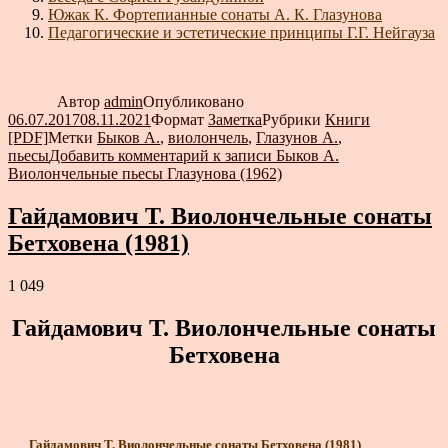
Южак К. Фортепианные сонаты А. К. Глазунова
Педагогические и эстетические принципы Г.Г. Нейгауза
Автор
admin
Опубликовано
06.07.2017
08.11.2021
Формат
Заметка
Рубрики
Книги
[PDF]
Метки
Быков А.
,
виолончель
,
Глазунов А.
,
пьесы
Добавить комментарий
к записи Быков А.
Виолончельные пьесы Глазунова (1962)
Гайдамович Т. Виолончельные сонаты
Бетховена (1981)
1 049
Гайдамович Т. Виолончельные сонаты
Бетховена
Гайдамович Т. Виолончельные сонаты Бетховена (1981)