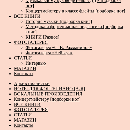
Музыкальному руководителю в ДДУ [подборка
нот]
Концертмейстеру в классе флейты [подборка нот]
ВСЕ КНИГИ
История музыки [подборка книг]
Методика и фортепианная педагогика [подборка
книг]
КНИГИ [Разное]
ФОТОГАЛЕРЕЯ
Фотогалерея «С. В. Рахманинов»
Фотогалерея «Нейгауз»
СТАТЬИ
Интервью
МАГАЗИН
Контакты
Архив пианистки
НОТЫ ДЛЯ ФОРТЕПИАНО [А-Я]
ВОКАЛЬНЫЕ ПРОИЗВЕДЕНИЯ
Концертмейстеру [подборки нот]
ВСЕ КНИГИ
ФОТОГАЛЕРЕЯ
СТАТЬИ
МАГАЗИН
Контакты