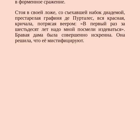
в форменное сражение.
Стоя в своей ложе, со съехавшей набок диадемой,
престарелая графиня де Пурталес, вся красная,
кричала, потрясая веером: «В первый раз за
шестьдесят лет надо мной посмели издеваться».
Бравая дама была совершенно искренна. Она
решила, что её мистифицируют.