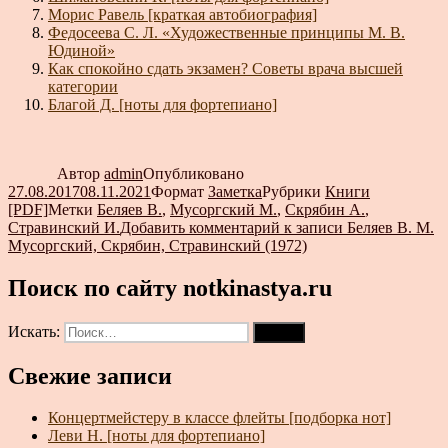
Морис Равель [краткая автобиография]
Федосеева С. Л. «Художественные принципы М. В.
Юдиной»
Как спокойно сдать экзамен? Советы врача высшей
категории
Благой Д. [ноты для фортепиано]
Автор
admin
Опубликовано
27.08.2017
08.11.2021
Формат
Заметка
Рубрики
Книги
[PDF]
Метки
Беляев В.
,
Мусоргский М.
,
Скрябин А.
,
Стравинский И.
Добавить комментарий
к записи Беляев В. М.
Мусоргский, Скрябин, Стравинский (1972)
Поиск по сайту notkinastya.ru
Искать:
Поиск
Свежие записи
Концертмейстеру в классе флейты [подборка нот]
Леви Н. [ноты для фортепиано]