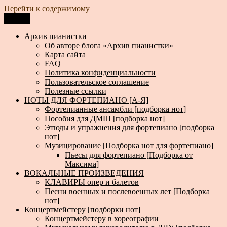
Перейти к содержимому
Меню
Архив пианистки
Всё для пианистов: ноты, книги, музыка, статьи…
Архив пианистки
Об авторе блога «Архив пианистки»
Карта сайта
FAQ
Политика конфиденциальности
Пользовательское соглашение
Полезные ссылки
НОТЫ ДЛЯ ФОРТЕПИАНО [А-Я]
Фортепианные ансамбли [подборка нот]
Пособия для ДМШ [подборка нот]
Этюды и упражнения для фортепиано [подборка
нот]
Музицирование [Подборка нот для фортепиано]
Пьесы для фортепиано [Подборка от
Максима]
ВОКАЛЬНЫЕ ПРОИЗВЕДЕНИЯ
КЛАВИРЫ опер и балетов
Песни военных и послевоенных лет [Подборка
нот]
Концертмейстеру [подборки нот]
Концертмейстеру в хореографии