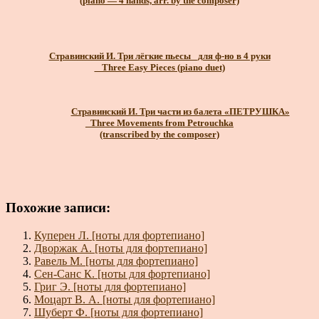
(piano — 4 hands, arr. by the composer)
Стравинский И. Три лёгкие пьесы _для ф-но в 4 руки
_ Three Easy Pieces (piano duet)
Стравинский И. Три части из балета «ПЕТРУШКА»
_Three Movements from Petrouchka
(transcribed by the composer)
Похожие записи:
Куперен Л. [ноты для фортепиано]
Дворжак А. [ноты для фортепиано]
Равель М. [ноты для фортепиано]
Сен-Санс К. [ноты для фортепиано]
Григ Э. [ноты для фортепиано]
Моцарт В. А. [ноты для фортепиано]
Шуберт Ф. [ноты для фортепиано]