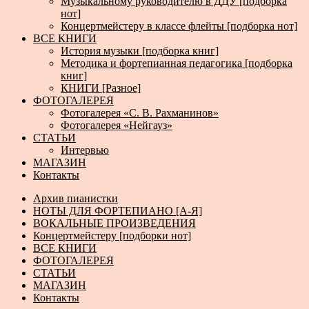
Музыкальному руководителю в ДДУ [подборка
нот]
Концертмейстеру в классе флейты [подборка нот]
ВСЕ КНИГИ
История музыки [подборка книг]
Методика и фортепианная педагогика [подборка
книг]
КНИГИ [Разное]
ФОТОГАЛЕРЕЯ
Фотогалерея «С. В. Рахманинов»
Фотогалерея «Нейгауз»
СТАТЬИ
Интервью
МАГАЗИН
Контакты
Архив пианистки
НОТЫ ДЛЯ ФОРТЕПИАНО [А-Я]
ВОКАЛЬНЫЕ ПРОИЗВЕДЕНИЯ
Концертмейстеру [подборки нот]
ВСЕ КНИГИ
ФОТОГАЛЕРЕЯ
СТАТЬИ
МАГАЗИН
Контакты