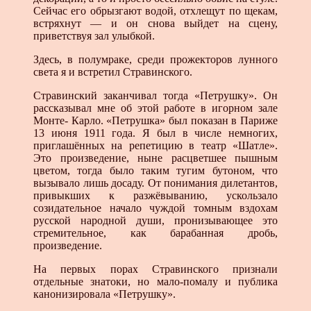
Сейчас его обрызгают водой, отхлещут по щекам,
встряхнут — и он снова выйдет на сцену,
приветствуя зал улыбкой.
Здесь, в полумраке, среди прожекторов лунного
света я и встретил Стравинского.
Стравинский заканчивал тогда «Петрушку». Он
рассказывал мне об этой работе в игорном зале
Монте- Карло. «Петрушка» был показан в Париже
13 июня 1911 года. Я был в числе немногих,
приглашённых на репетицию в театр «Шатле».
Это произведение, ныне расцветшее пышным
цветом, тогда было таким тугим бутоном, что
вызывало лишь досаду. От понимания дилетантов,
привыкших к разжёвыванию, ускользало
созидательное начало чуждой томным вздохам
русской народной души, пронизывающее это
стремительное, как барабанная дробь,
произведение.
На первых порах Стравинского признали
отдельные знатоки, но мало-помалу и публика
канонизировала «Петрушку».