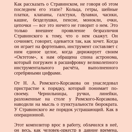
Как рассказать о Стравинском, не говоря об этом
последнем его этапе? Кольца, гетры, шейные
платки, клапаны, галстуки, булавки, часики,
кашне, безделушки, пенсне, монокли, очки,
цепочки — все это ничего не говорит о нем. Это
только внешнее проявление безразличия
Стравинского к тому, что о нем скажут. Он
сочиняет, говорит, одевается так, как хочет. Когда
он играет на фортепьяно, инструмент составляет с
ним единое целое, когда дирижирует своим
«Октетом», к нам обращена спина астронома,
который погружен в расшифровку великолепного
инструментального расчёта, выполненного
серебряными цифрами.
От Н. А. Римского-Корсакова он унаследовал
пристрастие к порядку, который понимает по-
своему. Чернильницы, ручки, линейки,
разложенные на столе у Римского-Корсакова,
наводили на мысль о пунктуальности бюрократа.
У Стравинского же порядок устрашающий. Как в
операционной.
Этот композитор врос в работу, облачился в неё,
он весь, как человек-оркестр в давние времена,