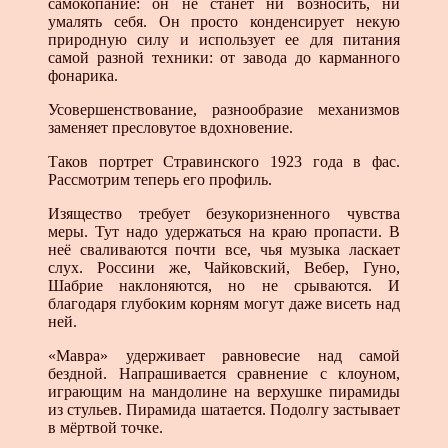
самокопание: он не станет ни возносить, ни
умалять себя. Он просто конденсирует некую
природную силу и использует ее для питания
самой разной техники: от завода до карманного
фонарика.
Усовершенствование, разнообразие механизмов
заменяет пресловутое вдохновение.
Таков портрет Стравинского 1923 года в фас.
Рассмотрим теперь его профиль.
Изящество требует безукоризненного чувства
меры. Тут надо удержаться на краю пропасти. В
неё сваливаются почти все, чья музыка ласкает
слух. Россини же, Чайковский, Вебер, Гуно,
Шабрие наклоняются, но не срываются. И
благодаря глубоким корням могут даже висеть над
ней.
«Мавра» удерживает равновесие над самой
бездной. Напрашивается сравнение с клоуном,
играющим на мандолине на верхушке пирамиды
из стульев. Пирамида шатается. Подолгу застывает
в мёртвой точке.