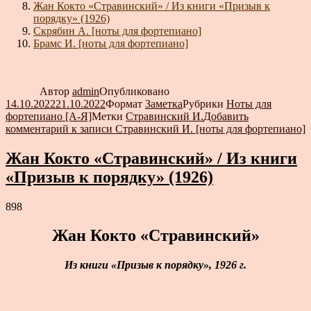
Жан Кокто «Стравинский» / Из книги «Призыв к
порядку» (1926)
Скрябин А. [ноты для фортепиано]
Брамс И. [ноты для фортепиано]
Автор
admin
Опубликовано
14.10.2022
21.10.2022
Формат
Заметка
Рубрики
Ноты для
фортепиано [А-Я]
Метки
Стравинский И.
Добавить
комментарий
к записи Стравинский И. [ноты для фортепиано]
Жан Кокто «Стравинский» / Из книги
«Призыв к порядку» (1926)
898
Жан Кокто «Стравинский»
Из книги «Призыв к порядку», 1926 г.