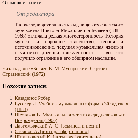
Отрывок из книги:
От редактора.
Творческую деятельность выдающегося советского
музыковеда Виктора Михайловича Беляева (188—
1968) отличала редкая многосторонность. История
музыки и народное творчество, теория и
источниковедение, текущая музыкальная жизнь и
памятники древней письменности — все это
получило отражение в его обширном наследии.
Читать далее
«Беляев В. М. Мусоргский, Скрябин,
Стравинский (1972)»
Похожие записи:
Казадезюс Робер
Бусслер Л. Учебник музыкальных форм в 30 задачках.
(1883)
Шестаков В. Музыкальная эстетика средневековья и
Возрождения (1966)
Даргомыжский А. С. [романсы и песни]
Стоянов А. [ноты для фортепиано]
Шимановский К. [ноты для фортепиано]