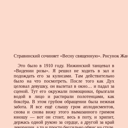
Стравинский сочиняет «Весну священную». Рисунок Жа
Это было в 1910 году. Нижинский танцевал в
«Видении розы». Я решил не ходить в зал и
подождать его за кулисами. Там действительно
было на что посмотреть. После того как Дух
целовал девушку, он вылетал в окно… и падал за
сценой. Тут его окружали помощники, брызгали
водой в лицо и растирали полотенцами, как
боксёра. В этом грубом обращении была нежная
забота. Я все ещё слышу гром аплодисментов,
снова и снова вижу этого вымазанного гримом
юношу — вот он стоит, весь в поту, и хрипит,
держась одной рукою за сердце, а другой за край
декорации, а то и просто бессильно обвис на стуле.