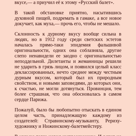
вкусе,— а приучил её к этому «Русский балет».
В такой обстановке приятно, насытившись
духовной пищей, подремать в гамаке, а все новое
докучает, как муха,— прочь его, чтобы не мешало.
Склонность к дурному вкусу вообще сильна в
людях, но в 1912 году среди светских эстетов
началась прямо-таки эпидемия фальшивой
оригинальности, одних она соблазняла, другие
слепо ненавидели ее заодно с оригинальностью
неподдельной. Дилетанты и жеманницы решили
не ударить в грязь лицом, и появился целый класс
деклассированных, нечто среднее между честным
дурным вкусом, который был их природным
свойством, и новыми заповедями, до которых они,
к счастью, не могли дотянуться. Провинция, тем
более страшная, что она обосновалась в самом
сердце Парижа.
Пожалуй, было бы любопытно отыскать в едином
целом часть, принадлежащую каждому из
создателей: Стравинскому-музыканту, Рериху-
художнику и Нижинскому-балетмейстеру.