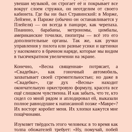
увешан музыкой, он строгает её и покрывает все
вокруг слоем стружки, он неотделим от своего
кабинета. Где бы ни был Стравинский: в Морже,
Лейзене, в Париже (обычно он останавливается у
Плейеля) — он всегда в панцире, как черепаха.
Пианино, барабаны, метрономы, цимбалы,
американские точилки, пюпитры — всё это его
дополнительные органы. Так же, как ручки
управления у пилота или разные усики и щетинки
у насекомого в брачном наряде, которые мы видим
в тысячекратном увеличении на экране.
Конечно, «Весна священная» потрясает, а
«Свадебка», как гоночный автомобиль,
захватывает своей стремительностью; но даже в
«Свадебке», где дух «Весны» находит
окончательную оркестровую формулу, красота все
ещё слишком чувственна. И как забыть, что те, кто
сидел со мной рядом и аплодировал ей, выказали
полное равнодушие к написанной позже «Мавре»?
Их восторг коробит меня. Их хлопки кажутся мне
пощёчинами.
Изумляет твёрдость этого человека: в то время как
толпа обожателей требует: «Ну, помучай, побей