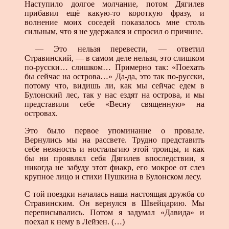
Наступило долгое молчание, потом Дягилев
прибавил ещё какую-то короткую фразу, и
волнение моих соседей показалось мне столь
сильным, что я не удержался и спросил о причине.
— Это нельзя перевести, — ответил
Стравинский, — в самом деле нельзя, это слишком
по-русски… слишком… Примерно так: «Поехать
бы сейчас на острова…» Да-да, это так по-русски,
потому что, видишь ли, как мы сейчас едем в
Булонский лес, так у нас ездят на острова, и мы
представили себе «Весну священную» на
островах.
Это было первое упоминание о провале.
Вернулись мы на рассвете. Трудно представить
себе нежность и ностальгию этой троицы, и как
бы ни проявлял себя Дягилев впоследствии, я
никогда не забуду этот фиакр, его мокрое от слез
крупное лицо и стихи Пушкина в Булонском лесу.
С той поездки началась наша настоящая дружба со
Стравинским. Он вернулся в Швейцарию. Мы
переписывались. Потом я задумал «Давида» и
поехал к нему в Лейзен. (…)