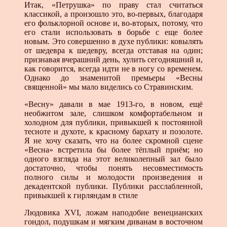
Итак, «Петрушка» по праву стал считаться
классикой, а произошло это, во-первых, благодаря
его фольклорной основе и, во-вторых, потому, что
его стали использовать в борьбе с еще более
новым. Это совершенно в духе публики: ковылять
от шедевра к шедевру, всегда отставая на один;
признавая вчерашний день, хулить сегодняшний и,
как говорится, всегда идти не в ногу со временем.
Однако до знаменитой премьеры «Весны
священной» мы мало виделись со Стравинским.
«Весну» давали в мае 1913-го, в новом, ещё
необжитом зале, слишком комфортабельном и
холодном для публики, привыкшей к постоянной
тесноте и духоте, к красному бархату и позолоте.
Я не хочу сказать, что на более скромной сцене
«Весна» встретила бы более тёплый приём; но
одного взгляда на этот великолепный зал было
достаточно, чтобы понять несовместимость
полного силы и молодости произведения и
декадентской публики. Публики расслабленной,
привыкшей к гирляндам в стиле
Людовика XVI, ложам наподобие венецианских
гондол, подушкам и мягким диванам в восточном