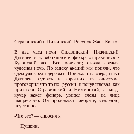
Стравинский и Нижинский. Рисунок Жана Кокто
В два часа ночи Стравинский, Нижинский,
Дягилев и я, забившись в фиакр, отправились в
Булонский лес. Все молчали; стояла свежая,
чудесная ночь. По запаху акаций мы поняли, что
едем уже среди деревьев. Приехали на озера, и тут
Дягилев, кутаясь в воротник из опоссума,
проговорил что-то по- русски; я почувствовал, как
притихли Стравинский и Нижинский, а когда
кучер зажёг фонарь, увидел слезы на лице
импресарио. Он продолжал говорить, медленно,
неустанно.
-Что это? — спросил я.
— Пушкин.