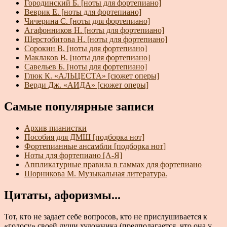
Городинский Б. [ноты для фортепиано]
Веврик Е. [ноты для фортепиано]
Чичерина С. [ноты для фортепиано]
Агафонников Н. [ноты для фортепиано]
Шерстобитова Н. [ноты для фортепиано]
Сорокин В. [ноты для фортепиано]
Маклаков В. [ноты для фортепиано]
Савельев Б. [ноты для фортепиано]
Глюк К. «АЛЬЦЕСТА» [сюжет оперы]
Верди Дж. «АИДА» [сюжет оперы]
Самые популярные записи
Архив пианистки
Пособия для ДМШ [подборка нот]
Фортепианные ансамбли [подборка нот]
Ноты для фортепиано [А-Я]
Аппликатурные правила в гаммах для фортепиано
Шорникова М. Музыкальная литература.
Цитаты, афоризмы...
Тот, кто не задает себе вопросов, кто не прислушивается к
«голосу» своей души художника (предполагается, что она у