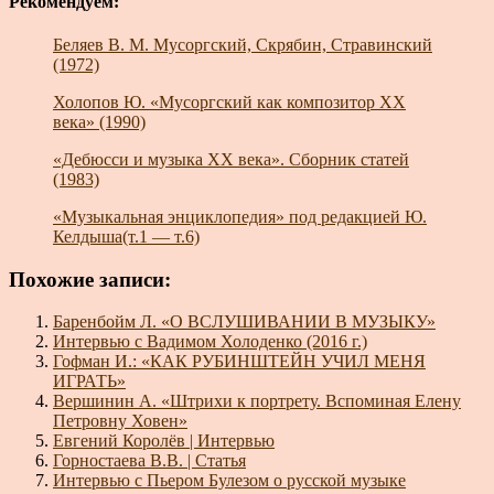
Рекомендуем:
Беляев В. М. Мусоргский, Скрябин, Стравинский
(1972)
Холопов Ю. «Мусоргский как композитор XX
века» (1990)
«Дебюсси и музыка XX века». Сборник статей
(1983)
«Музыкальная энциклопедия» под редакцией Ю.
Келдыша(т.1 — т.6)
Похожие записи:
Баренбойм Л. «О ВСЛУШИВАНИИ В МУЗЫКУ»
Интервью с Вадимом Холоденко (2016 г.)
Гофман И.: «КАК РУБИНШТЕЙН УЧИЛ МЕНЯ
ИГРАТЬ»
Вершинин А. «Штрихи к портрету. Вспоминая Елену
Петровну Ховен»
Евгений Королёв | Интервью
Горностаева В.В. | Статья
Интервью с Пьером Булезом о русской музыке