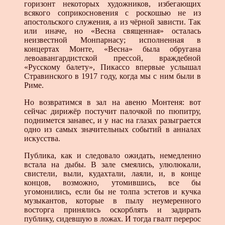
горизонт некоторых художников, избегающих
всякого соприкосновения с роскошью не из
апостольского служения, а из чёрной зависти. Так
или иначе, но «Весна священная» осталась
неизвестной Монпарнасу; исполненная в
концертах Монте, «Весна» была обругана
левоавангардистской прессой, враждебной
«Русскому балету», Пикассо впервые услышал
Стравинского в 1917 году, когда мы с ним были в
Риме.
Но возвратимся в зал на авеню Монтеня: вот
сейчас дирижёр постучит палочкой по пюпитру,
поднимется занавес, и у нас на глазах разыграется
одно из самых значительных событий в анналах
искусства.
Публика, как и следовало ожидать, немедленно
встала на дыбы. В зале смеялись, улюлюкали,
свистели, выли, кудахтали, лаяли, и, в конце
концов, возможно, утомившись, все бы
угомонились, если бы не толпа эстетов и кучка
музыкантов, которые в пылу неумеренного
восторга принялись оскорблять и задирать
публику, сидевшую в ложах. И тогда гвалт перерос