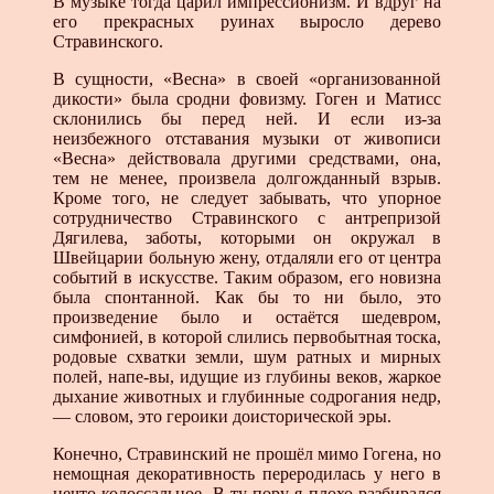
В музыке тогда царил импрессионизм. И вдруг на
его прекрасных руинах выросло дерево
Стравинского.
В сущности, «Весна» в своей «организованной
дикости» была сродни фовизму. Гоген и Матисс
склонились бы перед ней. И если из-за
неизбежного отставания музыки от живописи
«Весна» действовала другими средствами, она,
тем не менее, произвела долгожданный взрыв.
Кроме того, не следует забывать, что упорное
сотрудничество Стравинского с антрепризой
Дягилева, заботы, которыми он окружал в
Швейцарии больную жену, отдаляли его от центра
событий в искусстве. Таким образом, его новизна
была спонтанной. Как бы то ни было, это
произведение было и остаётся шедевром,
симфонией, в которой слились первобытная тоска,
родовые схватки земли, шум ратных и мирных
полей, напе-вы, идущие из глубины веков, жаркое
дыхание животных и глубинные содрогания недр,
— словом, это героики доисторической эры.
Конечно, Стравинский не прошёл мимо Гогена, но
немощная декоративность переродилась у него в
нечто колоссальное. В ту пору я плохо разбирался