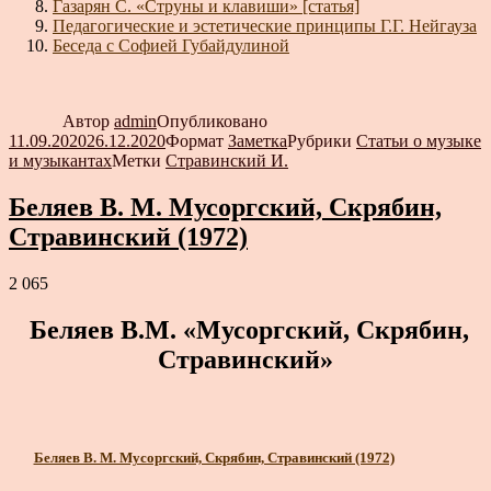
Газарян С. «Струны и клавиши» [статья]
Педагогические и эстетические принципы Г.Г. Нейгауза
Беседа с Софией Губайдулиной
Автор
admin
Опубликовано
11.09.2020
26.12.2020
Формат
Заметка
Рубрики
Статьи о музыке
и музыкантах
Метки
Стравинский И.
Беляев В. М. Мусоргский, Скрябин,
Стравинский (1972)
2 065
Беляев В.М. «Мусоргский, Скрябин,
Стравинский»
Беляев В. М. Мусоргский, Скрябин, Стравинский (1972)