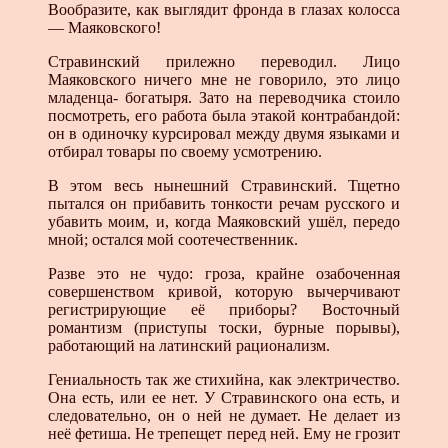
Вообразите, как выглядит фронда в глазах колосса
— Маяковского!
Стравинский прилежно переводил. Лицо
Маяковского ничего мне не говорило, это лицо
младенца- богатыря. Зато на переводчика стоило
посмотреть, его работа была этакой контрабандой:
он в одиночку курсировал между двумя языками и
отбирал товары по своему усмотрению.
В этом весь нынешний Стравинский. Тщетно
пытался он прибавить тонкости речам русского и
убавить моим, и, когда Маяковский ушёл, передо
мной; остался мой соотечественник.
Разве это не чудо: гроза, крайне озабоченная
совершенством кривой, которую вычерчивают
регистрирующие её приборы? Восточный
романтизм (приступы тоски, бурные порывы),
работающий на латинский рационализм.
Гениальность так же стихийна, как электричество.
Она есть, или ее нет. У Стравинского она есть, и
следовательно, он о ней не думает. Не делает из
неё фетиша. Не трепещет перед ней. Ему не грозит