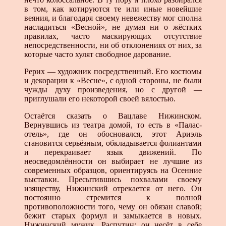
в том, как котируются те или иные новейшие
веяния, и благодаря своему невежеству мог сполна
насладиться «Весной», не думая ни о жёстких
правилах, часто маскирующих отсутствие
непосредственности, ни об отклонениях от них, за
которые часто хулят свободное дарование.
Рерих — художник посредственный. Его костюмы
и декорации к «Весне», с одной стороны, не были
чужды духу произведения, но с другой —
приглушали его некоторой своей вялостью.
Остаётся сказать о Вацлаве Нижинском.
Вернувшись из театра домой, то есть в «Палас-
отель», где он обосновался, этот Ариэль
становится серьёзным, обкладывается фолиантами
и перекраивает язык движений. По
неосведомлённости он выбирает не лучшие из
современных образцов, ориентируясь на Осенние
выставки. Пресытившись похвалами своему
изяществу, Нижинский отрекается от него. Он
постоянно стремится к полной
противоположности того, чему он обязан славой;
бежит старых формул и замыкается в новых.
Нижинский мужик, Распутин; он несёт в себе