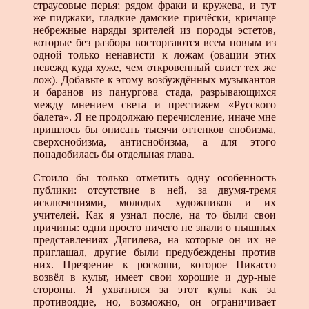
страусовые перья; рядом фраки и кружева, и тут
же пиджаки, гладкие дамские причёски, кричаще
небрежные наряды зрителей из породы эстетов,
которые без разбора восторгаются всем новым из
одной только ненависти к ложам (овации этих
невежд куда хуже, чем откровенный свист тех же
лож). Добавьте к этому возбуждённых музыкантов
и баранов из панургова стада, разрывающихся
между мнением света и престижем «Русского
балета». Я не продолжаю перечисление, иначе мне
пришлось бы описать тысячи оттенков снобизма,
сверхснобизма, антиснобизма, а для этого
понадобилась бы отдельная глава.
Стоило бы только отметить одну особенность
публики: отсутствие в ней, за двумя-тремя
исключениями, молодых художников и их
учителей. Как я узнал после, на то были свои
причины: одни просто ничего не знали о пышных
представлениях Дягилева, на которые он их не
приглашал, другие были предубеждены против
них. Презрение к роскоши, которое Пикассо
возвёл в культ, имеет свои хорошие и дур-ные
стороны. Я ухватился за этот культ как за
противоядие, но, возможно, он ограничивает