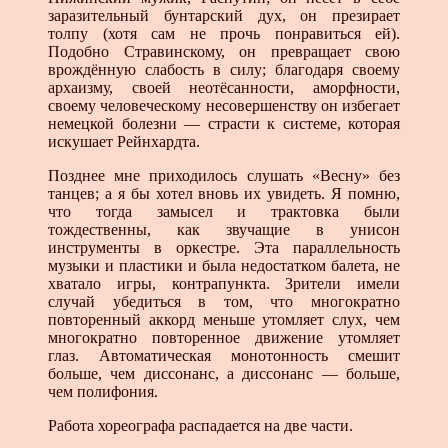
заразительный бунтарский дух, он презирает
толпу (хотя сам не прочь понравиться ей).
Подобно Стравинскому, он превращает свою
врождённую слабость в силу; благодаря своему
архаизму, своей неотёсанности, аморфности,
своему человеческому несовершенству он избегает
немецкой болезни — страсти к системе, которая
искушает Рейнхардта.
Позднее мне приходилось слушать «Весну» без
танцев; а я бы хотел вновь их увидеть. Я помню,
что тогда замысел и трактовка были
тождественны, как звучащие в унисон
инструменты в оркестре. Эта параллельность
музыки и пластики и была недостатком балета, не
хватало игры, контрапункта. Зрители имели
случай убедиться в том, что многократно
повторенный аккорд меньше утомляет слух, чем
многократно повторенное движение утомляет
глаз. Автоматическая монотонность смешит
больше, чем диссонанс, а диссонанс — больше,
чем полифония.
Работа хореографа распадается на две части.