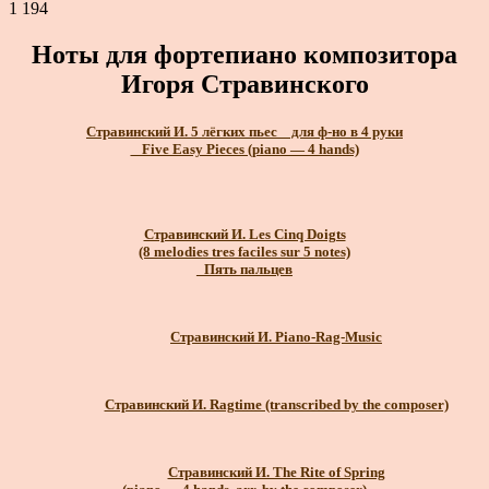
1 194
Ноты для фортепиано композитора
Игоря Стравинского
Стравинский И. 5 лёгких пьес _ для ф-но в 4 руки
_ Five Easy Pieces (piano — 4 hands)
Стравинский И. Les Cinq Doigts
(8 melodies tres faciles sur 5 notes)
_Пять пальцев
Стравинский И. Piano-Rag-Music
Стравинский И. Ragtime (transcribed by the composer)
Стравинский И. The Rite of Spring