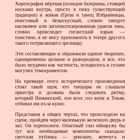
Хореография мёртвая (позиция балерины, стоящей
носками внутрь, просто в пику существующей
традиции) и живая (Гроза и танец Избранницы,
неистовый и безыскусный, словно танцует
насекомое или загипнотизированная удавом лань,
словно происходит гигантский взрыв —
поистине, я не могу припомнить в театре другого
такого потрясающего зрелища).
Эти составляющие и образовали единое творение,
одновременно цельное и разнородное, и все, что
было неудачно как частность, испарилось в сплаве
могучих темпераментов.
На премьере этого исторического произведения
стоял такой шум, что танцоры не слышали
оркестра и должны были следовать ритму,
который Нижинский, изо всех сил вопя и Топая,
отбивал им из-за кулис.
Представив в общих чертах, что происходило на
сцене, пройдём через маленькую железную дверь в
зал. Он переполнен. Опытный глаз обнаружу бы
тут все необходимые компоненты скандала:
светская публика — декольте, жемчуга и