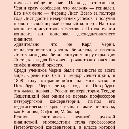
ничего вообще не знает. Но когда тот заиграл,
Черни сразу сообразил, что мальчик — гениален.
Его имя было — Ференц Лист. Всего за полтора
года Лист достиг невероятных успехов и получил
право на свой первый сольный концерт. На этом
концерте присутствовал Бетховен. По окончании
концерта он поцеловал двенадцатилетнего
пианиста.
Удивительно, что не Карл Черни,
непосредственный ученик Бетховена, а именно
Лист унаследовал бетховенскую манеру игры. Для
Листа, как и для Бетховена, рояль трактовался как
симфонический оркестр.
Среди учеников Черни были пианисты со всего
мира. Среди них был и Теодор Лешетицкий, в
1858 году отправившийся на жительство в
Петербург. Через четыре года в Петербурге
открылась первая в России консерватория. Теодор
Лешетицкий был одним из первых профессоров
петербургской консерватории. Из-под его
педагогического крыла вышли такие пианисты,
как Есипова, Сафонов, Майкапар.
Есипова, считавшаяся великой русской
пианисткой, впоследствии стала профессором
Петербургской консерватории, в классе которой