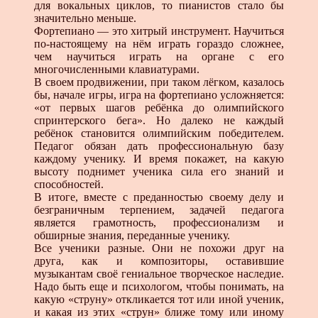
для вокальных циклов, то пианистов стало бы
значительно меньше.
Фортепиано — это хитрый инструмент. Научиться
по-настоящему на нём играть гораздо сложнее,
чем научиться играть на органе с его
многочисленными клавиатурами.
В своем продвижении, при таком лёгком, казалось
бы, начале игры, игра на фортепиано усложняется:
«от первых шагов ребёнка до олимпийского
спринтерского бега». Но далеко не каждый
ребёнок становится олимпийским победителем.
Педагог обязан дать профессиональную базу
каждому ученику. И время покажет, на какую
высоту поднимет ученика сила его знаний и
способностей.
В итоге, вместе с преданностью своему делу и
безграничным терпением, задачей педагога
является грамотность, профессионализм и
обширные знания, переданные ученику.
Все ученики разные. Они не похожи друг на
друга, как и композиторы, оставившие
музыкантам своё гениальное творческое наследие.
Надо быть еще и психологом, чтобы понимать, на
какую «струну» откликается тот или иной ученик,
и какая из этих «струн» ближе тому или иному