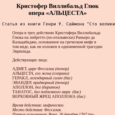
Кристофер Виллибаль­д Глюк
опера «АЛЬЦЕСТА»
Статья из книги Генри У. Саймона "Сто велики
Опера в трех действиях Кристофера Виллибаль­да
Глюка на либретто (по-итальянски) Раньеро да
Кальцабиджи, основанное на греческом мифе в
том виде, как он изложен в одноименной трагедии
Эврипида.
Действующие лица:
АДМЕТ,
царе Фессалии (тенор)
АЛЬЦЕСТА
,
его жена (сопрано)
ГЕРАКЛ,
легендарный силач (бас)
ЭВАНДЕР,
придворный (тенор)
АПОЛЛОН,
бог (баритон)
ТАНАТОС,
бог подземного мира (бас)
ВЕРХОВНЫЙ ЖРЕЦ АПОЛЛОНА (
бас)
Время действия: мифическое.
Место действия: Фессалия.
Первые исполнения: Вена, 26 декабря 1767 (по-