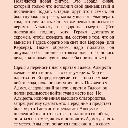
Появляется новая фигура. Это Геракл, силач,
который только что исполнил свой двенадцатый и
последний подвиг. Старый друг этой семьи, он
был глубоко потрясен, когда узнал от Эвандера о
том, что случилось. Он тут же решает попытать­ся
вернуть Альцесту из царства смерти. (Его
последний под­виг, хотя Геракл достаточно
скромен, чтобы козырять им, состоял в том, что он
вынес из Гадеса обратно на свет пса Цербера (или
Кербера). Таким образом, надо полагать, он
ощущал себя вполне готовым для того нового
дела, к которому чувствовал себя призванным).
Сцена 2
переносит нас к вратам Гадеса. Альцеста
желает войти в них — то есть умереть. Хор из
царства теней предосте­регает ее — она не может
войти сюда, пока не наступит ночь. Появляется
Адмет, следовавший за нею к вратам Гадеса; он
полон решимости войти туда вместо нее. Но
Альцеста, испол­ненная высшего благородства,
запрещает ему сделать это. Пе­ред ними предстает
бог смерти Танатос и предлагает Альцесте
последний шанс отказаться от данного ею обета,
остаться на земле, жить и позволить Адмету занять
ее место. Альцеста ос­тается непреклонна в своем