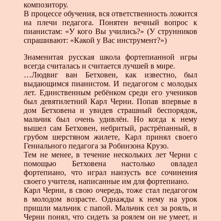
композитору.
В процессе обучения, вся ответственность ложится
на плечи педагога. Понятен вечный вопрос к
пианистам: «У кого Вы учились?» (У струнников
спрашивают: «Какой у Вас инструмент?»)
Знаменитая русская школа фортепианной игры
всегда считалась и считается лучшей в мире.
…Людвиг ван Бетховен, как известно, был
выдающимся пианистом. И педагогом с молодых
лет. Единственным ребёнком среди его учеников
был девятилетний Карл Черни. Попав впервые в
дом Бетховена и увидев страшный беспорядок,
мальчик был очень удивлён. Но когда к нему
вышел сам Бетховен, небритый, растрёпанный, в
грубом шерстяном жилете, Карл принял своего
Гениального педагога за Робинзона Крузо.
Тем не менее, в течение нескольких лет Черни с
помощью Бетховена настолько овладел
фортепиано, что играл наизусть все сочинения
своего учителя, написанные им для фортепиано.
Карл Черни, в свою очередь, тоже стал педагогом
в молодом возрасте. Однажды к нему на урок
пришли мальчик с папой. Мальчик сел за рояль, и
Черни понял, что сидеть за роялем он не умеет, и