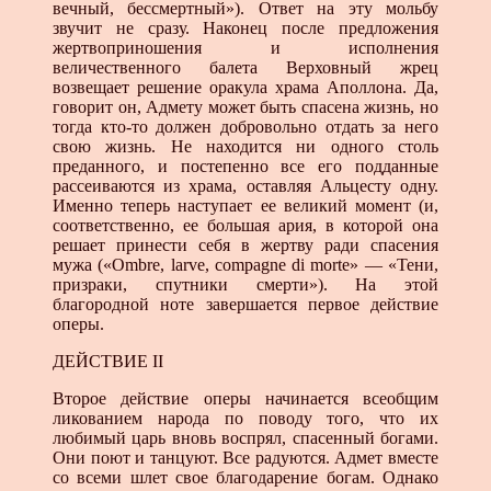
вечный, бессмертный»). Ответ на эту мольбу
звучит не сразу. Наконец после предложения
жертвоприно­шения и исполнения
величественного балета Верховный жрец
возвещает решение оракула храма Аполлона. Да,
говорит он, Адмету может быть спасена жизнь, но
тогда кто-то должен добровольно отдать за него
свою жизнь. Не находится ни одного столь
преданного, и постепенно все его подданные
рассеиваются из храма, оставляя Альцесту одну.
Именно теперь наступает ее великий момент (и,
соответственно, ее большая ария, в которой она
решает принести себя в жертву ради спасения
мужа («Ombre, larve, compagne di morte» — «Тени,
призраки, спутники смерти»). На этой
благородной ноте завершается первое действие
оперы.
ДЕЙСТВИЕ II
Второе действие оперы начинается всеобщим
ликованием народа по поводу того, что их
любимый царь вновь воспрял, спасенный богами.
Они поют и танцуют. Все радуются. Ад­мет вместе
со всеми шлет свое благодарение богам. Однако