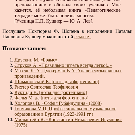
преподаванием и обожала своих учеников. Мне
кажется, её небольшая книга «Педагогические
тетради» может быть полезна многим.
[Ученица Н.П. Кушнер — Ю. А. Лев].
Послушать Ноктюрны Ф. Шопена в исполнении Натальи
Павловны Кушнер можно по этой
ссылке.
Похожие записи:
Друскин М. «Брамс»
Струков А. «Правильно играть всегда легко!..»
Мазель Л. А. Цуккерман В.А. Анализ музыкальных
произведений.
Шимановский К. [ноты для фортепиано]
Рихтер Святослав Теофилович
Куртиди В. [ноты для фортепиано]
Фалья М. де [ноты для фортепиано]
Холопова В. «София Губайдулина» (2008)
Гончикова М.Ц. Профессиональное музыкальное
образование в Бурятии (1923-1991 гг.)
Мильштейн Я. «Константин Николаевич Игумнов»
(1975)