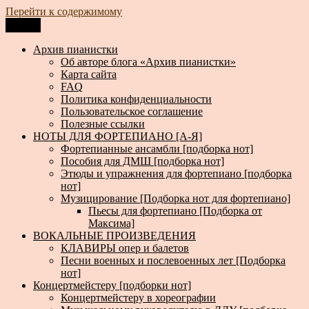
Перейти к содержимому
Меню
Архив пианистки
Всё для пианистов: ноты, книги, музыка, статьи…
Архив пианистки
Об авторе блога «Архив пианистки»
Карта сайта
FAQ
Политика конфиденциальности
Пользовательское соглашение
Полезные ссылки
НОТЫ ДЛЯ ФОРТЕПИАНО [А-Я]
Фортепианные ансамбли [подборка нот]
Пособия для ДМШ [подборка нот]
Этюды и упражнения для фортепиано [подборка
нот]
Музицирование [Подборка нот для фортепиано]
Пьесы для фортепиано [Подборка от
Максима]
ВОКАЛЬНЫЕ ПРОИЗВЕДЕНИЯ
КЛАВИРЫ опер и балетов
Песни военных и послевоенных лет [Подборка
нот]
Концертмейстеру [подборки нот]
Концертмейстеру в хореографии