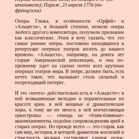
итальянски); Париж, 23 апреля 1776 (по-
французски).
Оперы Глюка, в особенности «Орфей» и
«Альцеста», в большей степени, нежели оперы
любого другого композито­ра, получили признание
как классические. Этим я хочу ска­зать, что это
самые ранние оперы, постоянно находящиеся в
репертуаре оперных театров вплоть до нашего
времени. «Альцеста», например, на девять лет
старше Американской революции, и она по-
прежнему идет на сценах почти всех крупных
оперных театров мира. В опере, должно быть, есть
нечто такое, что вызывает столь сильный и
непреходящий интерес.
И это «нечто» действительно есть в «Альцесте»: в
ней возвышен­ные мелодии и поразительные по
красоте арии, в ней мощные и драматические
хоры, к тому же их много; в ней впечатляющая
оркестровка — отнюдь не «блям-блямные»
аккомпанементы, подобно сопровождениям арий в
старых операх. Но преж­де всего — это старая, как
сам мир, история, в которой драма­тизм коллизий и
страстность музыки составляют единое це­лое.