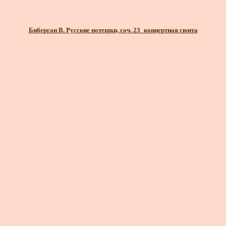
Биберган В. Русские потешки, соч. 23_концертная сюита