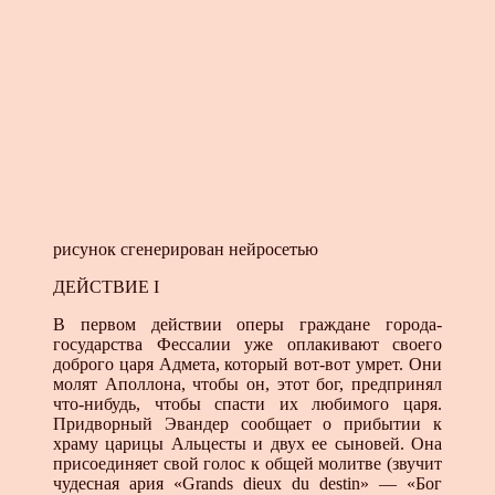
рисунок сгенерирован нейросетью
ДЕЙСТВИЕ I
В первом действии оперы граждане города-
государства Фессалии уже оплакивают своего
доброго царя Адмета, ко­торый вот-вот умрет. Они
молят Аполлона, чтобы он, этот бог, предпринял
что-нибудь, чтобы спасти их любимого царя.
Придворный Эвандер сообщает о прибытии к
храму цари­цы Альцесты и двух ее сыновей. Она
присоединяет свой голос к общей молитве (звучит
чудесная ария «Grands dieux du destin» — «Бог