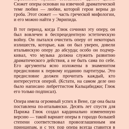
Сюжет оперы основан на извечной драматической
теме любви — любви, которой герои верны до
гроба. Этот сюжет — часть греческой мифологии,
и его можно найти у Эврипида.
В тот период, когда Глюк сочинял эту оперу, он
был вовле­чен в беспрецедентную эстетическую
войну. Он пытался очи­стить оперу от некоторых
излишеств, которые, как он был уверен, довели
итальянскую оперу до абсурда; особо он подчер­
кивал, что музыка должна служить развитию
драматического действия, а не быть сама по себе.
Его аргументы ясно изложе­ны в знаменитом
предисловии к первому изданию партитуры. Это
предисловие должен прочитать каждый, кто
интересуется оперой. (Кстати, на самом деле оно
было написано либретти­стом Кальцабиджи; Глюк
его только подписал).
Опера имела огромный успех в Вене, где она была
по­ставлена по-итальянски. Десять лет спустя для
Парижа Глюк создал кардинально измененную
версию — такой вариант оперы в гораздо большей
степени соответствовал провозгла­шенным им
принципам, и с тех пор опера всегда ставится в