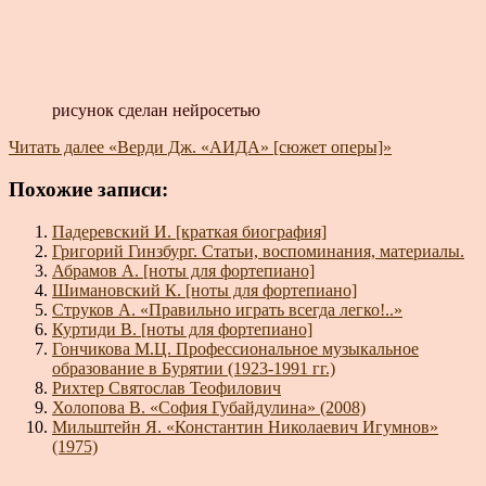
рисунок сделан нейросетью
Читать далее
«Верди Дж. «АИДА» [сюжет оперы]»
Похожие записи:
Падеревский И. [краткая биография]
Григорий Гинзбург. Статьи, воспоминания, материалы.
Абрамов А. [ноты для фортепиано]
Шимановский К. [ноты для фортепиано]
Струков А. «Правильно играть всегда легко!..»
Куртиди В. [ноты для фортепиано]
Гончикова М.Ц. Профессиональное музыкальное
образование в Бурятии (1923-1991 гг.)
Рихтер Святослав Теофилович
Холопова В. «София Губайдулина» (2008)
Мильштейн Я. «Константин Николаевич Игумнов»
(1975)