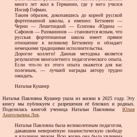
много лет жил в Германии, где у него учился
Иосиф Гофман.
Таким образом, докопавшись до корней русской
фортепианной школы, а именно: Бетховен —
Черни — Лешетицкий — Есипова -Юдина —
Сафонов — Рахманинов — становится ясным, что
русская фортепианная школа имеет прямое
отношение к великому Бетховену и обладает
немецкими традициями исполнительства.
Дорогие коллеги! Данная методика является
результатом многолетнего педагогического опыта.
Если что-то из этого опыта окажется для вас
полезным, — лучшей награды автору трудно
ожидать.
Наталья Кушнер
Наталья Павловна Кушнер ушла из жизни в 2025 году. Эту
книгу мы публикуем с разрешения её близких и родных.
Поделилась книгой ученица Натальи Павловны
Юлия
Анатольевна Лев
.
Наталья Павловна была великолепным педагогом,
дававшим невероятную пианистическую свободу
и владение звуком. Всю жизнь она была увлечена