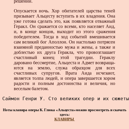
решении.
Опускается ночь. Хор обитателей царства теней
призывает Альцесту вступить в их владения. Она
уже готова сделать это, как появляется отважный
Геракл. Он сражается со все­ми, кто населяет Аид,
и, в конце концов, выходит из этого сражения
победителем. Тогда в ход событий вмешивается
сам великий бог Аполлон. Он настолько потрясен
взаимной преданностью мужа и жены, а также и
доблестью их друга Геракла, что провозглашает
счастливый конец этой трагедии. Гераклу
даровано бессмертие, Альцеста и Адмет возвраща­
ются на землю, служа образцом для всех
счастливых супру­гов. Врата Аида исчезают,
является толпа людей, и опера завершается хором
радости и полным достоинства и вели­чия, но
веселым балетом.
Саймон Генри У. Сто великих опер и их сюжеты
Ноты клавира оперы К. Глюка «Альцеста»можно просмотреть и скачать
здесь:
КЛАВИРЫ