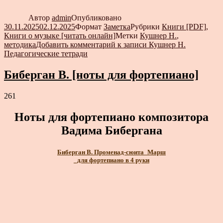
Автор
admin
Опубликовано
30.11.2025
02.12.2025
Формат
Заметка
Рубрики
Книги [PDF]
,
Книги о музыке [читать онлайн]
Метки
Кушнер Н.
,
методика
Добавить комментарий
к записи Кушнер Н.
Педагогические тетради
Биберган В. [ноты для фортепиано]
261
Ноты для фортепиано композитора
Вадима Бибергана
Биберган В. Променад-сюита_Марш
_для фортепиано в 4 руки