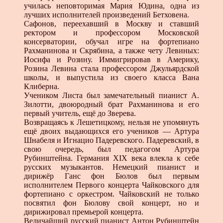
училась неповторимая Мария Юдина, одна из
лучших исполнителей произведений Бетховена.
Сафонов, переехавший в Москву и ставший
ректором и профессором Московской
консерватории, обучал игре на фортепиано
Рахманинова и Скрябина, а также чету Левиных:
Иосифа и Розину. Иммигрировав в Америку,
Розина Левина стала профессором Джульярдской
школы, и выпустила из своего класса Вана
Клиберна.
Учеником Листа был замечательный пианист А.
Зилотти, двоюродный брат Рахманинова и его
первый учитель, ещё до Зверева.
Возвращаясь к Лешетицкому, нельзя не упомянуть
ещё двоих выдающихся его учеников — Артура
Шнабеля и Игнацио Падеревского. Падеревский, в
свою очередь, был педагогом Артура
Рубинштейна. Германия XIX века влекла к себе
русских музыкантов. Немецкий пианист и
дирижёр Ганс фон Бюлов был первым
исполнителем Первого концерта Чайковского для
фортепиано с оркестром. Чайковский не только
посвятил фон Бюлову свой концерт, но и
дирижировал премьерой концерта.
Величайший русский пианист Антон Рубинштейн