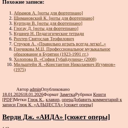
Похожие записи:
Абрамов А. [ноты для фортепиано]
Шимановский К. [ноты для фортепиано]
Куртиди В. [ноты для фортепиано]
Глогау Д. [ноты для фортепиано]
Кушнер Н. Педагогические тетради
Рихтер Святослав Теофилович
Струков А. «Правильно играть всегда легко!..»
Гончикова М.Ц. Профессиональное музыкальное
образование в Бурятии (1923-1991 гг.)
Холопова В. «София Губайдулина» (2008)
Мильштейн Я. «Константин Николаевич Игумнов»
(1975)
Автор
admin
Опубликовано
18.01.2026
18.01.2026
Формат
Заметка
Рубрики
Книги
[PDF]
Метки
Глюк К.
,
клавир
,
опера
Добавить комментарий
к
записи Глюк К. «АЛЬЦЕСТА» [сюжет оперы]
Верди Дж. «АИДА» [сюжет оперы]