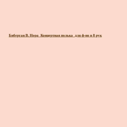
Биберган В. Нора_Концертная полька_для ф-но в 8 рук