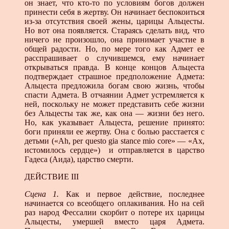
он знает, что кто-то по условиям богов должен
принести себя в жертву. Он начинает беспокоиться
из-за отсутствия своей жены, царицы Альцесты.
Но вот она появляется. Стараясь сделать вид, что
ничего не произошло, она принимает участие в
общей радости. Но, по мере того как Адмет ее
расспрашивает о случившемся, ему начинает
открываться правда. В конце концов Альцеста
подтверждает страшное предположение Ад­мета:
Альцеста предложила богам свою жизнь, чтобы
спасти Адмета. В отчаянии Адмет устремляется к
ней, поскольку не может представить себе жизни
без Альцесты так же, как она — жизни без него.
Но, как указывает Альцеста, решение приня­то:
боги приняли ее жертву. Она с болью расстается с
детьми («Ah, per questo gia stance mio core» — «Ах,
истомилось сердце») и отправляется в царство
Гадеса (Аида), царство смерти.
ДЕЙСТВИЕ III
Сцена 1.
Как и первое действие, последнее
начинается со всеобщего оплакивания. Но на сей
раз народ Фессалии скор­бит о потере их царицы
Альцесты, умершей вместо царя Адме­та.