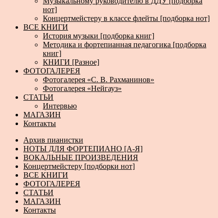
Музыкальному руководителю в ДДУ [подборка
нот]
Концертмейстеру в классе флейты [подборка нот]
ВСЕ КНИГИ
История музыки [подборка книг]
Методика и фортепианная педагогика [подборка
книг]
КНИГИ [Разное]
ФОТОГАЛЕРЕЯ
Фотогалерея «С. В. Рахманинов»
Фотогалерея «Нейгауз»
СТАТЬИ
Интервью
МАГАЗИН
Контакты
Архив пианистки
НОТЫ ДЛЯ ФОРТЕПИАНО [А-Я]
ВОКАЛЬНЫЕ ПРОИЗВЕДЕНИЯ
Концертмейстеру [подборки нот]
ВСЕ КНИГИ
ФОТОГАЛЕРЕЯ
СТАТЬИ
МАГАЗИН
Контакты