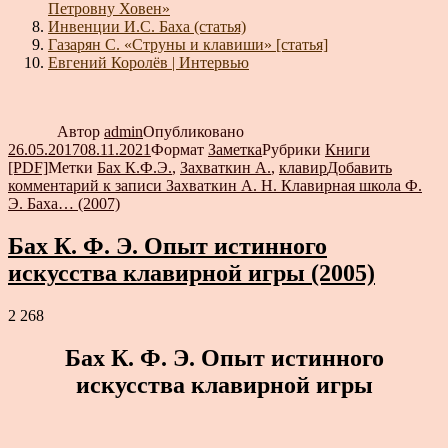
Петровну Ховен»
Инвенции И.С. Баха (статья)
Газарян С. «Струны и клавиши» [статья]
Евгений Королёв | Интервью
Автор
admin
Опубликовано
26.05.2017
08.11.2021
Формат
Заметка
Рубрики
Книги
[PDF]
Метки
Бах К.Ф.Э.
,
Захваткин А.
,
клавир
Добавить
комментарий
к записи Захваткин А. Н. Клавирная школа Ф.
Э. Баха… (2007)
Бах К. Ф. Э. Опыт истинного
искусства клавирной игры (2005)
2 268
Бах К. Ф. Э. Опыт истинного
искусства клавирной игры