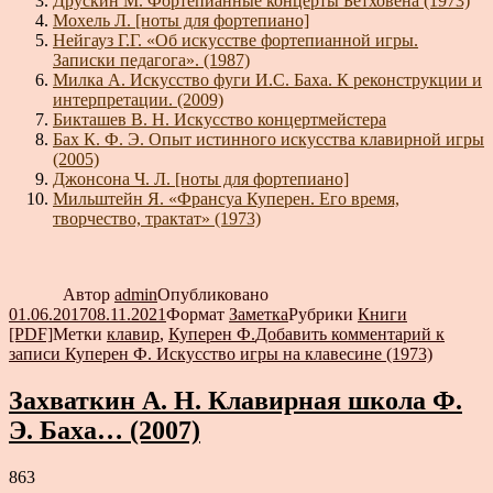
Друскин М. Фортепианные концерты Бетховена (1973)
Мохель Л. [ноты для фортепиано]
Нейгауз Г.Г. «Об искусстве фортепианной игры.
Записки педагога». (1987)
Милка А. Искусство фуги И.С. Баха. К реконструкции и
интерпретации. (2009)
Бикташев В. Н. Искусство концертмейстера
Бах К. Ф. Э. Опыт истинного искусства клавирной игры
(2005)
Джонсона Ч. Л. [ноты для фортепиано]
Мильштейн Я. «Франсуа Куперен. Его время,
творчество, трактат» (1973)
Автор
admin
Опубликовано
01.06.2017
08.11.2021
Формат
Заметка
Рубрики
Книги
[PDF]
Метки
клавир
,
Куперен Ф.
Добавить комментарий
к
записи Куперен Ф. Искусство игры на клавесине (1973)
Захваткин А. Н. Клавирная школа Ф.
Э. Баха… (2007)
863