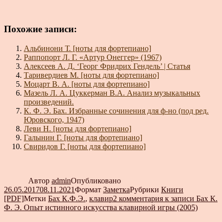
Похожие записи:
Альбинони Т. [ноты для фортепиано]
Раппопорт Л. Г. «Артур Онеггер» (1967)
Алексеев А. Д. ‘Георг Фридрих Гендель’ | Статья
Таривердиев М. [ноты для фортепиано]
Моцарт В. А. [ноты для фортепиано]
Мазель Л. А. Цуккерман В.А. Анализ музыкальных
произведений.
К. Ф. Э. Бах. Избранные сочинения для ф-но (под ред.
Юровского, 1947)
Леви Н. [ноты для фортепиано]
Галынин Г. [ноты для фортепиано]
Свиридов Г. [ноты для фортепиано]
Автор
admin
Опубликовано
26.05.2017
08.11.2021
Формат
Заметка
Рубрики
Книги
[PDF]
Метки
Бах К.Ф.Э.
,
клавир
2 комментария
к записи Бах К.
Ф. Э. Опыт истинного искусства клавирной игры (2005)