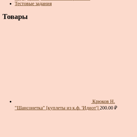
Тестовые задания
Товары
Крюков Н.
"Шансонетка" [куплеты из к.ф. 'Идиот']
200.00
₽