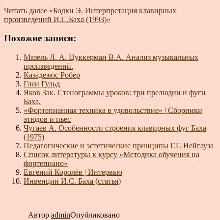
Читать далее
«Бодки Э. Интерпретация клавирных
произведений И.С.Баха (1993)»
Похожие записи:
Мазель Л. А. Цуккерман В.А. Анализ музыкальных
произведений.
Казадезюс Робер
Глен Гульд
Яков Зак. Стенограммы уроков: три прелюдии и фуги
Баха.
«Фортепианная техника в удовольствие» | Сборники
этюдов и пьес
Чугаев А. Особенности строения клавирных фуг Баха
(1975)
Педагогические и эстетические принципы Г.Г. Нейгауза
Список литературы к курсу «Методика обучения на
фортепиано»
Евгений Королёв | Интервью
Инвенции И.С. Баха (статья)
Автор
admin
Опубликовано