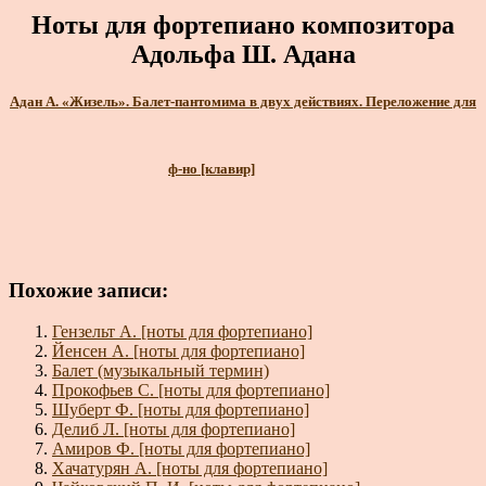
Ноты для фортепиано композитора
Адольфа Ш. Адана
Адан А. «Жизель». Балет-пантомима в двух действиях. Переложение для
ф-но [клавир]
Похожие записи:
Гензельт А. [ноты для фортепиано]
Йенсен А. [ноты для фортепиано]
Балет (музыкальный термин)
Прокофьев С. [ноты для фортепиано]
Шуберт Ф. [ноты для фортепиано]
Делиб Л. [ноты для фортепиано]
Амиров Ф. [ноты для фортепиано]
Хачатурян А. [ноты для фортепиано]