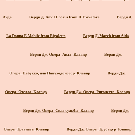
Аида
Верди Д. Anvil Chorus from Il Trovatore
Верди Д.
La Donna E Mobile from Rigoletto
Верди Д. March from Aida
Верди Дж. Опера_Аида_Клавир
Верди Дж.
Опера_Набукко, или Навуходоносор_Клавир
Верди Дж.
Опера_Отелло_Клавир
Верди Дж. Опера_Риголетто_Клавир
Верди Дж. Опера_Сила судьбы_Клавир
Верди Дж.
Опера_Травиата_Клавир
Верди Дж. Опера_Трубадур_Клавир