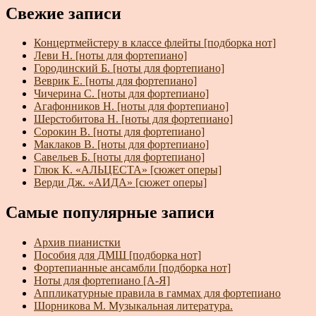
Свежие записи
Концертмейстеру в классе флейты [подборка нот]
Леви Н. [ноты для фортепиано]
Городинский Б. [ноты для фортепиано]
Веврик Е. [ноты для фортепиано]
Чичерина С. [ноты для фортепиано]
Агафонников Н. [ноты для фортепиано]
Шерстобитова Н. [ноты для фортепиано]
Сорокин В. [ноты для фортепиано]
Маклаков В. [ноты для фортепиано]
Савельев Б. [ноты для фортепиано]
Глюк К. «АЛЬЦЕСТА» [сюжет оперы]
Верди Дж. «АИДА» [сюжет оперы]
Самые популярные записи
Архив пианистки
Пособия для ДМШ [подборка нот]
Фортепианные ансамбли [подборка нот]
Ноты для фортепиано [А-Я]
Аппликатурные правила в гаммах для фортепиано
Шорникова М. Музыкальная литература.