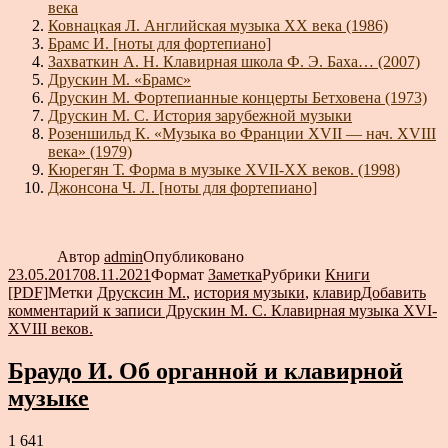
века
Ковнацкая Л. Английская музыка XX века (1986)
Брамс И. [ноты для фортепиано]
Захваткин А. Н. Клавирная школа Ф. Э. Баха… (2007)
Друскин М. «Брамс»
Друскин М. Фортепианные концерты Бетховена (1973)
Друскин М. С. История зарубежной музыки
Розеншильд К. «Музыка во Франции XVII — нач. XVIII
века» (1979)
Кюрегян Т. Форма в музыке XVII-XX веков. (1998)
Джонсона Ч. Л. [ноты для фортепиано]
Автор
admin
Опубликовано
23.05.2017
08.11.2021
Формат
Заметка
Рубрики
Книги
[PDF]
Метки
Друсксин М.
,
история музыки
,
клавир
Добавить
комментарий
к записи Друскин М. С. Клавирная музыка XVI-
XVIII веков.
Браудо И. Об органной и клавирной
музыке
1 641