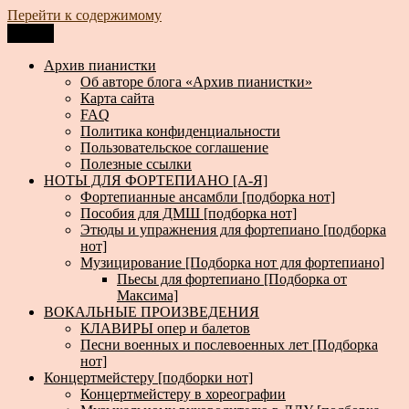
Перейти к содержимому
Меню
Архив пианистки
Всё для пианистов: ноты, книги, музыка, статьи…
Архив пианистки
Об авторе блога «Архив пианистки»
Карта сайта
FAQ
Политика конфиденциальности
Пользовательское соглашение
Полезные ссылки
НОТЫ ДЛЯ ФОРТЕПИАНО [А-Я]
Фортепианные ансамбли [подборка нот]
Пособия для ДМШ [подборка нот]
Этюды и упражнения для фортепиано [подборка
нот]
Музицирование [Подборка нот для фортепиано]
Пьесы для фортепиано [Подборка от
Максима]
ВОКАЛЬНЫЕ ПРОИЗВЕДЕНИЯ
КЛАВИРЫ опер и балетов
Песни военных и послевоенных лет [Подборка
нот]
Концертмейстеру [подборки нот]
Концертмейстеру в хореографии