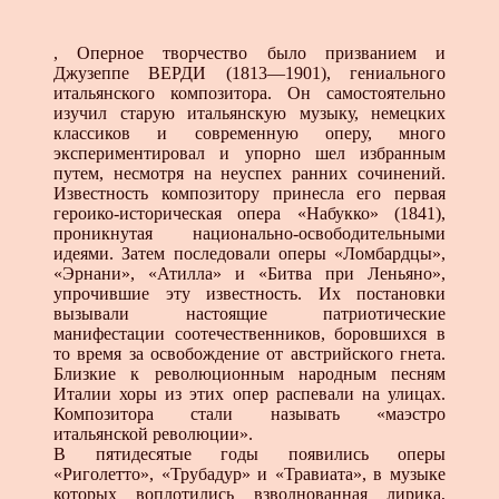
, Оперное творчество было призванием и
Джузеппе ВЕРДИ (1813—1901), гениального
итальянского композитора. Он самостоятельно
изучил старую итальянскую музыку, немецких
классиков и современную оперу, много
экспериментировал и упорно шел избранным
путем, несмотря на неуспех ранних сочинений.
Известность композитору принесла его первая
героико-историческая опера «Набукко» (1841),
проникнутая национально-освободительными
идеями. Затем последовали оперы «Ломбардцы»,
«Эрнани», «Атилла» и «Битва при Леньяно»,
упрочившие эту известность. Их постановки
вызывали настоящие патриотические
манифестации соотечественников, боровшихся в
то время за освобождение от австрийского гнета.
Близкие к революционным народным песням
Италии хоры из этих опер распевали на улицах.
Композитора стали называть «маэстро
итальянской революции».
В пятидесятые годы появились оперы
«Риголетто», «Трубадур» и «Травиата», в музыке
которых воплотились взволнованная лирика,