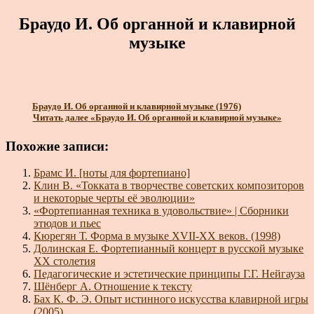
Браудо И. Об органной и клавирной
музыке
Браудо И. Об органной и клавирной музыке (1976)
Читать далее
«Браудо И. Об органной и клавирной музыке»
Похожие записи:
Брамс И. [ноты для фортепиано]
Клин В. «Токката в творчестве советских композиторов
и некоторые черты её эволюции»
«Фортепианная техника в удовольствие» | Сборники
этюдов и пьес
Кюрегян Т. Форма в музыке XVII-XX веков. (1998)
Долинская Е. Фортепианный концерт в русской музыке
XX столетия
Педагогические и эстетические принципы Г.Г. Нейгауза
Шёнберг А. Отношение к тексту
Бах К. Ф. Э. Опыт истинного искусства клавирной игры
(2005)