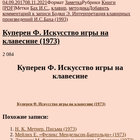
04.09.2017
08.11.2021
Формат
Заметка
Рубрики
Книги
[PDF]
Метки
Бах И.С.
,
клавир
,
методика
Добавить
комментарий
к записи Бодки Э. Интерпретация клавирных
произведений И.С.Баха (1993)
Куперен Ф. Искусство игры на
клавесине (1973)
2 084
Куперен Ф. Искусство игры на
клавесине
Куперен Ф. Искусство игры на клавесине (1973)
Похожие записи:
Н. К. Метнер. Письма (1973)
Мейлих Е. «Феликс Мендельсон-Бартольди» (1973)