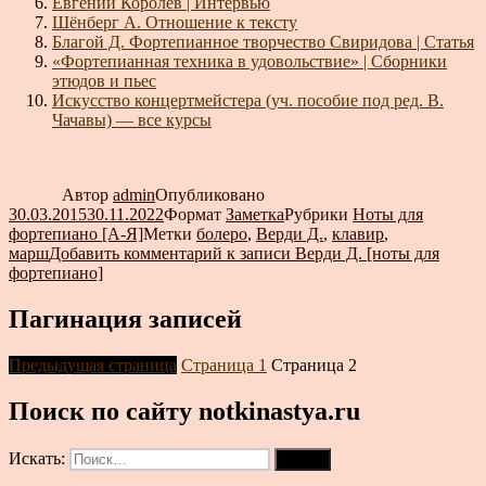
Евгений Королёв | Интервью
Шёнберг А. Отношение к тексту
Благой Д. Фортепианное творчество Свиридова | Статья
«Фортепианная техника в удовольствие» | Сборники
этюдов и пьес
Искусство концертмейстера (уч. пособие под ред. В.
Чачавы) — все курсы
Автор
admin
Опубликовано
30.03.2015
30.11.2022
Формат
Заметка
Рубрики
Ноты для
фортепиано [А-Я]
Метки
болеро
,
Верди Д.
,
клавир
,
марш
Добавить комментарий
к записи Верди Д. [ноты для
фортепиано]
Пагинация записей
Предыдущая страница
Страница
1
Страница
2
Поиск по сайту notkinastya.ru
Искать:
Поиск