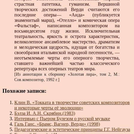
страстная патетика, гуманизм. Вершиной
творческих достижений Верди считаются его
последние оперы— «Аида» (публикуется
знаменитый марш), «Отелло» и комическая опера
«Фальстаф», написанная композитором на
восьмидесятом году жизни. Исключительная
театральность, яркость и острота характеристик,
великолепное ансамблевое мастерство, драматизм
и мелодическая щедрость, идущая от богатства и
своеобразия итальянской народной песенности, —
неотъемлемые черты его оперного творчества,
ставшего важнейшей частью классического
репертуара всех оперных театров мира.
[Из аннотации к сборнику «Золотая лира», том 2, М.:
Сов.композитор, 1992 г.]
Похожие записи:
Клин В. «Токката в творчестве советских композиторов
и некоторые черты её эволюции»
Бэлза И. А.Н. Скрябин.(1983)
Интервью с Пьером Булезом о русской музыке
Галь Ганс. «Брамс, Вагнер, Верди» (1998)
Педагогические и эстетические принципы Г.Г. Нейгауза