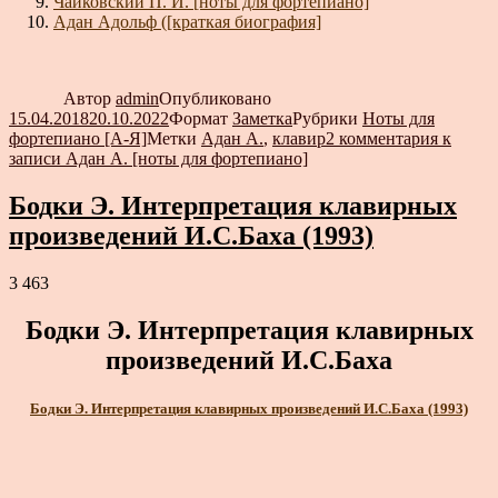
Чайковский П. И. [ноты для фортепиано]
Адан Адольф ([краткая биография]
Автор
admin
Опубликовано
15.04.2018
20.10.2022
Формат
Заметка
Рубрики
Ноты для
фортепиано [А-Я]
Метки
Адан А.
,
клавир
2 комментария
к
записи Адан А. [ноты для фортепиано]
Бодки Э. Интерпретация клавирных
произведений И.С.Баха (1993)
3 463
Бодки Э. Интерпретация клавирных
произведений И.С.Баха
Бодки Э. Интерпретация клавирных произведений И.С.Баха (1993)