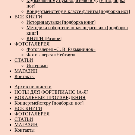
Музыкальному руководителю в ДДУ [подборка
нот]
Концертмейстеру в классе флейты [подборка нот]
ВСЕ КНИГИ
История музыки [подборка книг]
Методика и фортепианная педагогика [подборка
книг]
КНИГИ [Разное]
ФОТОГАЛЕРЕЯ
Фотогалерея «С. В. Рахманинов»
Фотогалерея «Нейгауз»
СТАТЬИ
Интервью
МАГАЗИН
Контакты
Архив пианистки
НОТЫ ДЛЯ ФОРТЕПИАНО [А-Я]
ВОКАЛЬНЫЕ ПРОИЗВЕДЕНИЯ
Концертмейстеру [подборки нот]
ВСЕ КНИГИ
ФОТОГАЛЕРЕЯ
СТАТЬИ
МАГАЗИН
Контакты