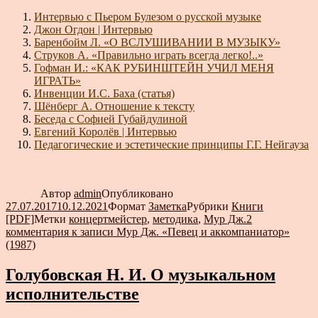
Интервью с Пьером Булезом о русской музыке
Джон Огдон | Интервью
Баренбойм Л. «О ВСЛУШИВАНИИ В МУЗЫКУ»
Струков А. «Правильно играть всегда легко!..»
Гофман И.: «КАК РУБИНШТЕЙН УЧИЛ МЕНЯ
ИГРАТЬ»
Инвенции И.С. Баха (статья)
Шёнберг А. Отношение к тексту
Беседа с Софией Губайдулиной
Евгений Королёв | Интервью
Педагогические и эстетические принципы Г.Г. Нейгауза
Автор
admin
Опубликовано
27.07.2017
10.12.2021
Формат
Заметка
Рубрики
Книги
[PDF]
Метки
концертмейстер
,
методика
,
Мур Дж.
2
комментария
к записи Мур Дж. «Певец и аккомпаниатор»
(1987)
Голубовская Н. И. О музыкальном
исполнительстве