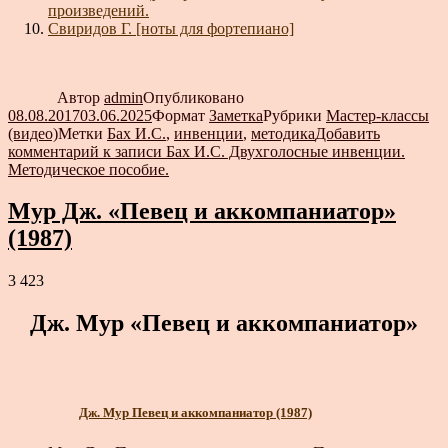
произведений.
Свиридов Г. [ноты для фортепиано]
Автор
admin
Опубликовано
08.08.2017
03.06.2025
Формат
Заметка
Рубрики
Мастер-классы
(видео)
Метки
Бах И.С.
,
инвенции
,
методика
Добавить
комментарий
к записи Бах И.С. Двухголосные инвенции.
Методическое пособие.
Мур Дж. «Певец и аккомпаниатор»
(1987)
3 423
Дж. Мур «Певец и аккомпаниатор»
Дж. Мур Певец и аккомпаниатор (1987)