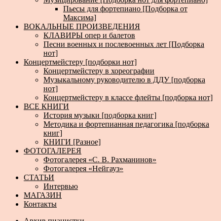
Пьесы для фортепиано [Подборка от
Максима]
ВОКАЛЬНЫЕ ПРОИЗВЕДЕНИЯ
КЛАВИРЫ опер и балетов
Песни военных и послевоенных лет [Подборка
нот]
Концертмейстеру [подборки нот]
Концертмейстеру в хореографии
Музыкальному руководителю в ДДУ [подборка
нот]
Концертмейстеру в классе флейты [подборка нот]
ВСЕ КНИГИ
История музыки [подборка книг]
Методика и фортепианная педагогика [подборка
книг]
КНИГИ [Разное]
ФОТОГАЛЕРЕЯ
Фотогалерея «С. В. Рахманинов»
Фотогалерея «Нейгауз»
СТАТЬИ
Интервью
МАГАЗИН
Контакты
Архив пианистки