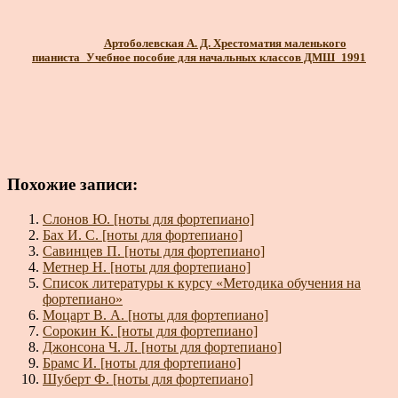
Артоболевская А. Д. Хрестоматия маленького
пианиста_Учебное пособие для начальных классов ДМШ_1991
Похожие записи:
Слонов Ю. [ноты для фортепиано]
Бах И. С. [ноты для фортепиано]
Савинцев П. [ноты для фортепиано]
Метнер Н. [ноты для фортепиано]
Список литературы к курсу «Методика обучения на
фортепиано»
Моцарт В. А. [ноты для фортепиано]
Сорокин К. [ноты для фортепиано]
Джонсона Ч. Л. [ноты для фортепиано]
Брамс И. [ноты для фортепиано]
Шуберт Ф. [ноты для фортепиано]