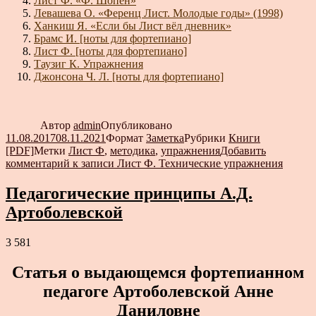
Лист Ф. «Ф. Шопен»
Левашева О. «Ференц Лист. Молодые годы» (1998)
Ханкиш Я. «Если бы Лист вёл дневник»
Брамс И. [ноты для фортепиано]
Лист Ф. [ноты для фортепиано]
Таузиг К. Упражнения
Джонсона Ч. Л. [ноты для фортепиано]
Автор
admin
Опубликовано
11.08.2017
08.11.2021
Формат
Заметка
Рубрики
Книги
[PDF]
Метки
Лист Ф
,
методика
,
упражнения
Добавить
комментарий
к записи Лист Ф. Технические упражнения
Педагогические принципы А.Д.
Артоболевской
3 581
Статья о выдающемся фортепианном
педагоге Артоболевской Анне
Даниловне