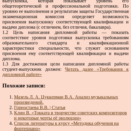
выпускника, которая показывает уровень его
общетеоретической и профессиональной подготовки. По
уровню ее выполнения и результатам защиты Государственная
экзаменационная комиссия определяет возможность
присвоения выпускнику соответствующей квалификации и
выдачи диплома (с отличием, без отличия, бакалавра).
1.2 Цель написания дипломной работы — показать
соответствие уровня подготовки выпускника требованиям
образовательного стандарта и квалификационной
характеристики специальности, что служит основанием
присвоения ему соответствующей квалификации и выдачи
диплома.
1.3 Для достижения цели написания дипломной работы
студент-выпускник должен:
Читать далее
«Требования к
дипломной работе»
Похожие записи:
Мазель Л. А. Цуккерман В.А. Анализ музыкальных
произведений.
Горностаева В.В. | Статья
Клин В. «Токката в творчестве советских композиторов
и некоторые черты её эволюции»
Список литературы к курсу «Методика обучения на
фортепиано»