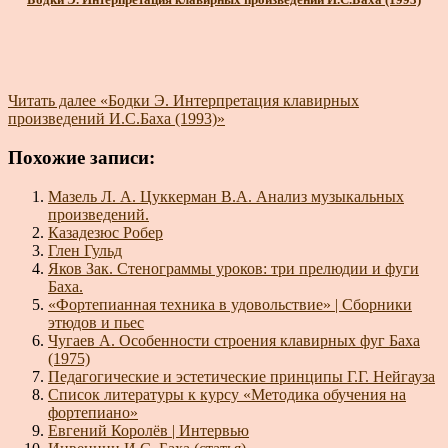
Читать далее
«Бодки Э. Интерпретация клавирных
произведений И.С.Баха (1993)»
Похожие записи:
Мазель Л. А. Цуккерман В.А. Анализ музыкальных
произведений.
Казадезюс Робер
Глен Гульд
Яков Зак. Стенограммы уроков: три прелюдии и фуги
Баха.
«Фортепианная техника в удовольствие» | Сборники
этюдов и пьес
Чугаев А. Особенности строения клавирных фуг Баха
(1975)
Педагогические и эстетические принципы Г.Г. Нейгауза
Список литературы к курсу «Методика обучения на
фортепиано»
Евгений Королёв | Интервью