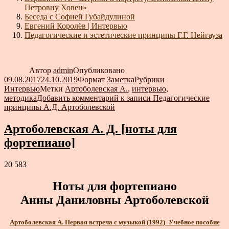
Петровну Ховен»
Беседа с Софией Губайдулиной
Евгений Королёв | Интервью
Педагогические и эстетические принципы Г.Г. Нейгауза
Автор
admin
Опубликовано
09.08.2017
24.10.2019
Формат
Заметка
Рубрики
Интервью
Метки
Артоболевская А.
,
интервью
,
методика
Добавить комментарий
к записи Педагогические
принципы А.Д. Артоболевской
Артоболевская А. Д. [ноты для
фортепиано]
20 583
Ноты для фортепиано
Анны Даниловны Артоболевской
Артоболевская А. Первая встреча с музыкой (1992)_Учебное пособие