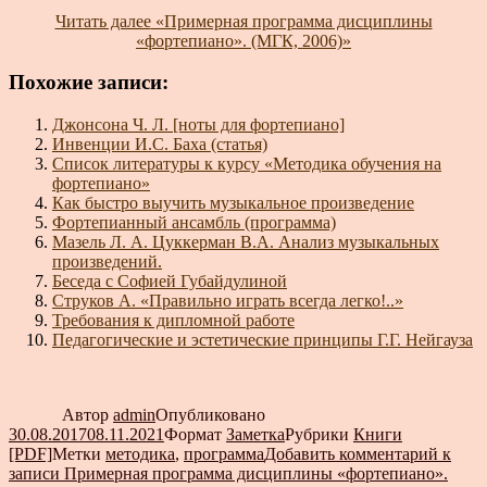
Читать далее
«Примерная программа дисциплины
«фортепиано». (МГК, 2006)»
Похожие записи:
Джонсона Ч. Л. [ноты для фортепиано]
Инвенции И.С. Баха (статья)
Список литературы к курсу «Методика обучения на
фортепиано»
Как быстро выучить музыкальное произведение
Фортепианный ансамбль (программа)
Мазель Л. А. Цуккерман В.А. Анализ музыкальных
произведений.
Беседа с Софией Губайдулиной
Струков А. «Правильно играть всегда легко!..»
Требования к дипломной работе
Педагогические и эстетические принципы Г.Г. Нейгауза
Автор
admin
Опубликовано
30.08.2017
08.11.2021
Формат
Заметка
Рубрики
Книги
[PDF]
Метки
методика
,
программа
Добавить комментарий
к
записи Примерная программа дисциплины «фортепиано».