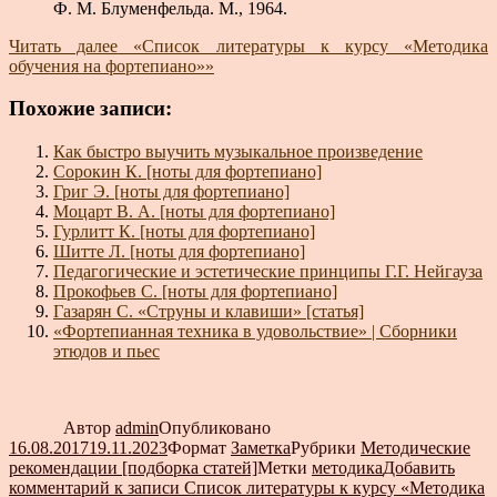
Ф. М. Блуменфельда. М., 1964.
Читать далее
«Список литературы к курсу «Методика
обучения на фортепиано»»
Похожие записи:
Как быстро выучить музыкальное произведение
Сорокин К. [ноты для фортепиано]
Григ Э. [ноты для фортепиано]
Моцарт В. А. [ноты для фортепиано]
Гурлитт К. [ноты для фортепиано]
Шитте Л. [ноты для фортепиано]
Педагогические и эстетические принципы Г.Г. Нейгауза
Прокофьев С. [ноты для фортепиано]
Газарян С. «Струны и клавиши» [статья]
«Фортепианная техника в удовольствие» | Сборники
этюдов и пьес
Автор
admin
Опубликовано
16.08.2017
19.11.2023
Формат
Заметка
Рубрики
Методические
рекомендации [подборка статей]
Метки
методика
Добавить
комментарий
к записи Список литературы к курсу «Методика