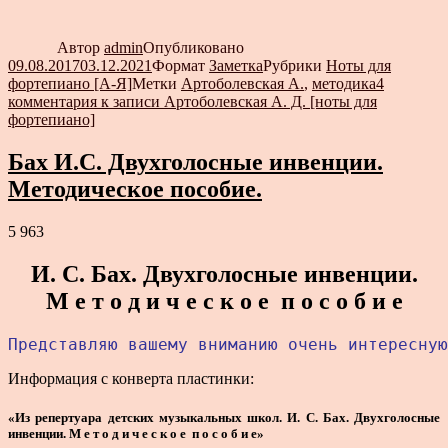
Автор
admin
Опубликовано
09.08.2017
03.12.2021
Формат
Заметка
Рубрики
Ноты для
фортепиано [А-Я]
Метки
Артоболевская А.
,
методика
4
комментария
к записи Артоболевская А. Д. [ноты для
фортепиано]
Бах И.С. Двухголосные инвенции.
Методическое пособие.
5 963
И. С. Бах. Двухголосные инвенции.
М е т о д и ч е с к о е п о с о б и е
Представляю вашему вниманию очень интересную
Информация с конверта пластинки:
«Из репертуара детских музыкальных школ. И. С. Бах. Двухголосные
инвенции. М е т о д и ч е с к о е п о с о б и е»