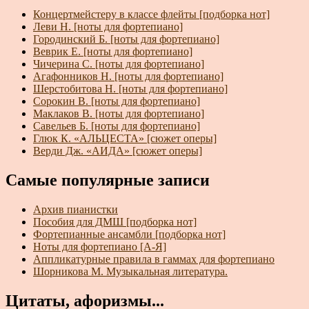
Концертмейстеру в классе флейты [подборка нот]
Леви Н. [ноты для фортепиано]
Городинский Б. [ноты для фортепиано]
Веврик Е. [ноты для фортепиано]
Чичерина С. [ноты для фортепиано]
Агафонников Н. [ноты для фортепиано]
Шерстобитова Н. [ноты для фортепиано]
Сорокин В. [ноты для фортепиано]
Маклаков В. [ноты для фортепиано]
Савельев Б. [ноты для фортепиано]
Глюк К. «АЛЬЦЕСТА» [сюжет оперы]
Верди Дж. «АИДА» [сюжет оперы]
Самые популярные записи
Архив пианистки
Пособия для ДМШ [подборка нот]
Фортепианные ансамбли [подборка нот]
Ноты для фортепиано [А-Я]
Аппликатурные правила в гаммах для фортепиано
Шорникова М. Музыкальная литература.
Цитаты, афоризмы...