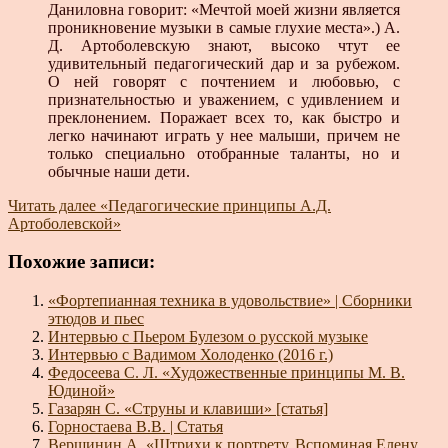
Даниловна говорит: «Мечтой моей жизни является
проникновение музыки в самые глухие места».) А.
Д. Артоболевскую знают, высоко чтут ее
удивительный педагогический дар и за рубежом.
О ней говорят с почтением и любовью, с
признательностью и уважением, с удивлением и
преклонением. Поражает всех то, как быстро и
легко начинают играть у нее малыши, причем не
только специально отобранные таланты, но и
обычные наши дети.
Читать далее
«Педагогические принципы А.Д.
Артоболевской»
Похожие записи:
«Фортепианная техника в удовольствие» | Сборники
этюдов и пьес
Интервью с Пьером Булезом о русской музыке
Интервью с Вадимом Холоденко (2016 г.)
Федосеева С. Л. «Художественные принципы М. В.
Юдиной»
Газарян С. «Струны и клавиши» [статья]
Горностаева В.В. | Статья
Вершинин А. «Штрихи к портрету. Вспоминая Елену