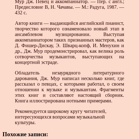
Мур Дж. Певец и аккомпаниатор. — Пер. с англ.;
Предисловие В, Н. Чачавы. — М.: Радуга, 1987. —
432 с.
Автор книги — выдающийся английский пианист,
творчество которого ознаменовало новый этап в
ансамблевом музицировании. Выступая
аккомпаниатором таких признанных мастеров, как
Д. Фишер-Дискау, Э. Шварц-копф, И. Менухин и
др., Дж. Мур продемонстрировал, как велика роль
сотворчества музыкантов, выступающих на
концертной эстраде.
Обладатель незаурядного литературного
дарования, Дж. Мур написал несколько книг, где
рассказал о певцах, с которыми работал, о своем
отношении к музыке и музыкантам. Фрагменты
этих книг и составляют настоящий сборник.
Книга иллюстрирована нотными примерами.
Рекомендуется широкому кругу читателей,
интересующихся вопросами музыкальной
культуры.
Похожие записи: