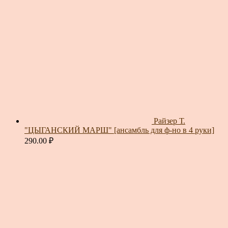
Райзер Т.
"ЦЫГАНСКИЙ МАРШ" [ансамбль для ф-но в 4 руки]
290.00
₽