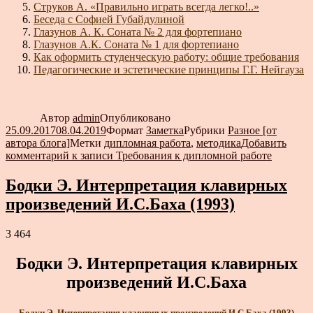
Струков А. «Правильно играть всегда легко!..»
Беседа с Софией Губайдулиной
Глазунов А. К. Соната № 2 для фортепиано
Глазунов А.К. Соната № 1 для фортепиано
Как оформить студенческую работу: общие требования
Педагогические и эстетические принципы Г.Г. Нейгауза
Автор
admin
Опубликовано
25.09.2017
08.04.2019
Формат
Заметка
Рубрики
Разное [от
автора блога]
Метки
дипломная работа
,
методика
Добавить
комментарий
к записи Требования к дипломной работе
Бодки Э. Интерпретация клавирных
произведений И.С.Баха (1993)
3 464
Бодки Э. Интерпретация клавирных
произведений И.С.Баха
Бодки Э. Интерпретация клавирных произведений И.С.Баха (1993)