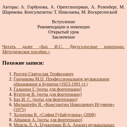
Авторы: А. Горбунова, А. Орентлихерман, А. Розенберг, М.
Шарикова. Консультанты: Т. Николаева, М. Воскресенский
Вступление
Рекомендации и инвенции
Открытый урок
Заключение
Читать далее
«Бах И.С. Двухголосные инвенции.
Методическое пособие.»
Похожие записи:
Рихтер Святослав Теофилович
Гончикова М.Ц. Профессиональное музыкальное
образование в Бурятии (1923-1991 гг.)
Галынин Г. [ноты для фортепиано]
Куртиди В. [ноты для фортепиано]
Бах И. С. [ноты для фортепиано]
Мильштейн Я. «Константин Николаевич Игумнов»
(1975)
Холопова В. «София Губайдулина» (2008)
Абрамов А. [ноты для фортепиано]
Мазель Л. А. Цуккерман В.А. Анализ музыкальных