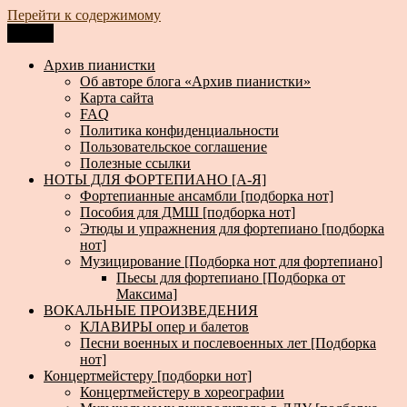
Перейти к содержимому
Меню
Архив пианистки
Всё для пианистов: ноты, книги, музыка, статьи…
Архив пианистки
Об авторе блога «Архив пианистки»
Карта сайта
FAQ
Политика конфиденциальности
Пользовательское соглашение
Полезные ссылки
НОТЫ ДЛЯ ФОРТЕПИАНО [А-Я]
Фортепианные ансамбли [подборка нот]
Пособия для ДМШ [подборка нот]
Этюды и упражнения для фортепиано [подборка
нот]
Музицирование [Подборка нот для фортепиано]
Пьесы для фортепиано [Подборка от
Максима]
ВОКАЛЬНЫЕ ПРОИЗВЕДЕНИЯ
КЛАВИРЫ опер и балетов
Песни военных и послевоенных лет [Подборка
нот]
Концертмейстеру [подборки нот]
Концертмейстеру в хореографии