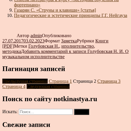
фортепиано»
Газарян С. «Струны и клавиши» [статья]
Педагогические и эстетические принципы Г.Г. Нейгауза
Автор
admin
Опубликовано
27.07.2017
03.02.2023
Формат
Заметка
Рубрики
Книги
[PDF]
Метки
Голубовская Н.
,
иполнительство
,
методика
Добавить комментарий
к записи Голубовская Н. И. О
музыкальном исполнительстве
Пагинация записей
Предыдущая страница
Страница
1
Страница
2
Страница
3
Страница
4
Следующая страница
Поиск по сайту notkinastya.ru
Искать:
Поиск
Свежие записи