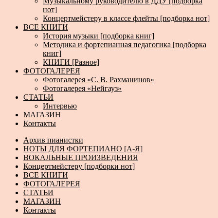
Музыкальному руководителю в ДДУ [подборка
нот]
Концертмейстеру в классе флейты [подборка нот]
ВСЕ КНИГИ
История музыки [подборка книг]
Методика и фортепианная педагогика [подборка
книг]
КНИГИ [Разное]
ФОТОГАЛЕРЕЯ
Фотогалерея «С. В. Рахманинов»
Фотогалерея «Нейгауз»
СТАТЬИ
Интервью
МАГАЗИН
Контакты
Архив пианистки
НОТЫ ДЛЯ ФОРТЕПИАНО [А-Я]
ВОКАЛЬНЫЕ ПРОИЗВЕДЕНИЯ
Концертмейстеру [подборки нот]
ВСЕ КНИГИ
ФОТОГАЛЕРЕЯ
СТАТЬИ
МАГАЗИН
Контакты