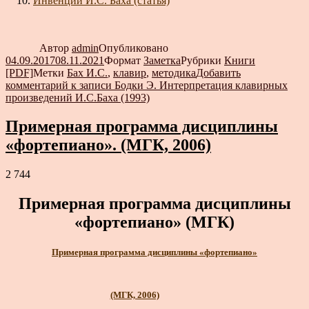
Инвенции И.С. Баха (статья)
Автор
admin
Опубликовано
04.09.2017
08.11.2021
Формат
Заметка
Рубрики
Книги
[PDF]
Метки
Бах И.С.
,
клавир
,
методика
Добавить
комментарий
к записи Бодки Э. Интерпретация клавирных
произведений И.С.Баха (1993)
Примерная программа дисциплины
«фортепиано». (МГК, 2006)
2 744
Примерная программа дисциплины
«фортепиано» (МГК)
Примерная программа дисциплины «фортепиано»
(МГК, 2006)